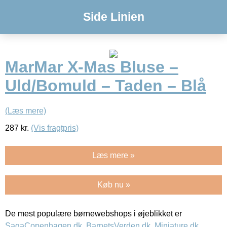
Side Linien
MarMar X-Mas Bluse –
Uld/Bomuld – Taden – Blå
(Læs mere)
287
kr.
(Vis fragtpris)
Læs mere »
Køb nu »
De mest populære børnewebshops i øjeblikket er
SagaCopenhagen.dk
,
BarnetsVerden.dk
,
Miniature.dk
,