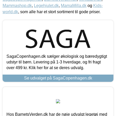
Mammashop.dk
,
Legehjulet.dk
,
MamaMilla.dk
og
Kids-
world.dk
, som alle har et stort sortiment til gode priser.
SagaCopenhagen.dk sælger økologisk og bæredygtigt
udstyr til børn. Levering på 1-3 hverdage, og fri fragt
over 499 kr. Klik her for at se deres udvalg.
Se udvalget på SagaCopenhagen.dk
Hos BarnetsVerden.dk har de nøje udvalgt legetøj med