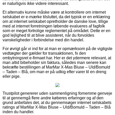
er naturligvis ikke videre interessant.
Et alternativ kunne måske være at kontrollere om internet
selskabet er e-mærke tilsluttet, da det typisk er en erklæring
om at internet selskabet opretholder de danske love, tillige
med at internet forretningen løbende evalueres af fagfolk
som er meget fortrolige reglementet på området. Dette er en
god lejlighed til at blive assisteret, når du forvoldes
vanskeligheder i forbindelse med din handel.
For øvrigt går vi ind for at man er opmærksom på de vigtigste
vedtægter der gælder for transaktionen, fx den
ombytningsret e-firmaet har. Her er det ydermere relevant, at
man altid bibeholder sin faktura, således man senere kan
bekræfte bestillingen af MarMar X-Mas Bluse – Uld/Bomuld
– Taden – Blå, om man er på udkig efter varer til en dreng
eller pige.
Trustpilot genererer uden sammenligning fornemme genveje
til at gennemgå flere andre køberes erfaringer og af den
grund anbefales det, at du gennemsøger internet selskabets
ratings af MarMar X-Mas Bluse – Uld/Bomuld – Taden – Blå
inden du handler.