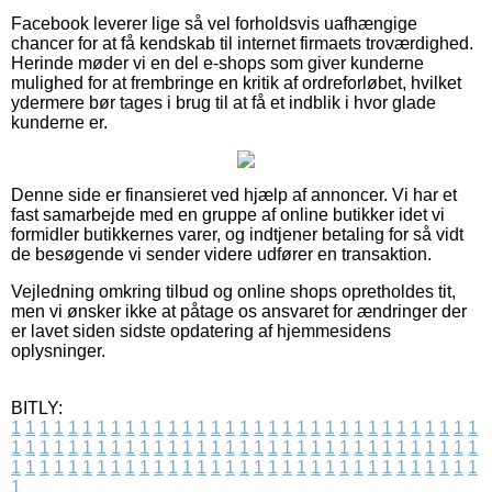
Facebook leverer lige så vel forholdsvis uafhængige
chancer for at få kendskab til internet firmaets troværdighed.
Herinde møder vi en del e-shops som giver kunderne
mulighed for at frembringe en kritik af ordreforløbet, hvilket
ydermere bør tages i brug til at få et indblik i hvor glade
kunderne er.
Denne side er finansieret ved hjælp af annoncer. Vi har et
fast samarbejde med en gruppe af online butikker idet vi
formidler butikkernes varer, og indtjener betaling for så vidt
de besøgende vi sender videre udfører en transaktion.
Vejledning omkring tilbud og online shops opretholdes tit,
men vi ønsker ikke at påtage os ansvaret for ændringer der
er lavet siden sidste opdatering af hjemmesidens
oplysninger.
BITLY:
1
1
1
1
1
1
1
1
1
1
1
1
1
1
1
1
1
1
1
1
1
1
1
1
1
1
1
1
1
1
1
1
1
1
1
1
1
1
1
1
1
1
1
1
1
1
1
1
1
1
1
1
1
1
1
1
1
1
1
1
1
1
1
1
1
1
1
1
1
1
1
1
1
1
1
1
1
1
1
1
1
1
1
1
1
1
1
1
1
1
1
1
1
1
1
1
1
1
1
1