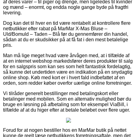
af deres varer – til piger og drenge, men ligeledes til kvinder
og mænd – enormt, og endda nogle gange byde på fragtfri
levering.
Dog kan det til hver en tid være rentabelt at kontrollere flere
netbutikker efter rabat på MarMar X-Mas Bluse –
Uld/Bomuld – Taden – Blå før du gennemfører din handel,
sådan at du er skudsikker på at få fat i den mest betalelige
pris.
Man må lige meget hvad være årvågen med, at i tilfælde af
at en internet webshop markedsfører deres produkter til salg
for en salgspris som kan ses som helt fantastisk fordelagtig,
så kunne det undertiden være en indikation på en snydagtig
online shop. Køb med kort er i hvert fald indbefattet af en
orden, som redder køber overfor uærlige online forretninger.
Vi tilråder generelt bestillinger med betalingskort eller
betalinger med mobilen. Som en alternativ mulighed bør du
bruge en løsning på afbetaling som for eksempel ViaBill, i
tilfælde af at du higer efter at betale beløbet over flere uger.
Forud for at nogen bestiller hos en MarMar butik på nettet
kunne de reelt læse netbutikkens forretningsaftale, men det