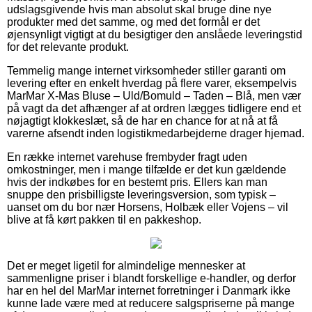
udslagsgivende hvis man absolut skal bruge dine nye
produkter med det samme, og med det formål er det
øjensynligt vigtigt at du besigtiger den anslåede leveringstid
for det relevante produkt.
Temmelig mange internet virksomheder stiller garanti om
levering efter en enkelt hverdag på flere varer, eksempelvis
MarMar X-Mas Bluse – Uld/Bomuld – Taden – Blå, men vær
på vagt da det afhænger af at ordren lægges tidligere end et
nøjagtigt klokkeslæt, så de har en chance for at nå at få
varerne afsendt inden logistikmedarbejderne drager hjemad.
En række internet varehuse frembyder fragt uden
omkostninger, men i mange tilfælde er det kun gældende
hvis der indkøbes for en bestemt pris. Ellers kan man
snuppe den prisbilligste leveringsversion, som typisk –
uanset om du bor nær Horsens, Holbæk eller Vojens – vil
blive at få kørt pakken til en pakkeshop.
Det er meget ligetil for almindelige mennesker at
sammenligne priser i blandt forskellige e-handler, og derfor
har en hel del MarMar internet forretninger i Danmark ikke
kunne lade være med at reducere salgspriserne på mange