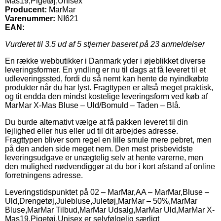
Mas19,Pigetøj,Unisex
Producent:
MarMar
Varenummer:
NI621
EAN:
Vurderet til
3.5
ud af 5 stjerner baseret på
23
anmeldelser
En række webbutikker i Danmark yder i øjeblikket diverse
leveringsformer. En yndling er nu til dags at få leveret til et
udleveringssted, fordi du så nemt kan hente de nyindkøbte
produkter når du har lyst. Fragttypen er altså meget praktisk,
og tit endda den mindst kostelige leveringsform ved køb af
MarMar X-Mas Bluse – Uld/Bomuld – Taden – Blå.
Du burde alternativt vælge at få pakken leveret til din
lejlighed eller hus eller ud til dit arbejdes adresse.
Fragttypen bliver som regel en lille smule mere pebret, men
på den anden side meget nem. Den mest prisbevidste
leveringsudgave er unægtelig selv at hente varerne, men
den mulighed nødvendiggør at du bor i kort afstand af online
forretningens adresse.
Leveringstidspunktet på 02 – MarMar,AA – MarMar,Bluse –
Uld,Drengetøj,Julebluse,Juletøj,MarMar – 50%,MarMar
Bluse,MarMar Tilbud,MarMar Udsalg,MarMar Uld,MarMar X-
Mas19,Pigetøj,Unisex er selvfølgelig særligt