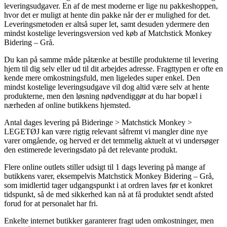
leveringsudgaver. En af de mest moderne er lige nu pakkeshoppen,
hvor det er muligt at hente din pakke når der er mulighed for det.
Leveringsmetoden er altså super let, samt desuden ydermere den
mindst kostelige leveringsversion ved køb af Matchstick Monkey
Bidering – Grå.
Du kan på samme måde påtænke at bestille produkterne til levering
hjem til dig selv eller ud til dit arbejdes adresse. Fragttypen er ofte en
kende mere omkostningsfuld, men ligeledes super enkel. Den
mindst kostelige leveringsudgave vil dog altid være selv at hente
produkterne, men den løsning nødvendiggør at du har bopæl i
nærheden af online butikkens hjemsted.
Antal dages levering på Bideringe > Matchstick Monkey >
LEGETØJ kan være rigtig relevant såfremt vi mangler dine nye
varer omgående, og herved er det temmelig aktuelt at vi undersøger
den estimerede leveringsdato på det relevante produkt.
Flere online outlets stiller udsigt til 1 dags levering på mange af
butikkens varer, eksempelvis Matchstick Monkey Bidering – Grå,
som imidlertid tager udgangspunkt i at ordren laves før et konkret
tidspunkt, så de med sikkerhed kan nå at få produktet sendt afsted
forud for at personalet har fri.
Enkelte internet butikker garanterer fragt uden omkostninger, men