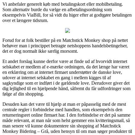
Vi anbefaler generelt køb med betalingskort eller mobilbetaling.
Som alternativ burde du vælge en afbetalingsordning som
eksempelvis ViaBill, for så vidt du higer efter at godtgøre betalingen
over et længere tidsrum.
Forud for at folk bestiller på en Matchstick Monkey shop på nettet
behøver man i princippet betragte netshoppens handelsbetingelser,
det er dog normalt ikke særlig morsomt.
Et andet forslag kunne derfor være at finde ud af hvorvidt internet
selskabet er medlem af e-mærke ordningen, da det længe har været
en erklæring om at internet firmaet understøtter de danske love,
udover at internet selskabet en gang i mellem kigges til af
sagkyndige som er indført i de gældende love. Derudover giver det
dig lejlighed til en hjælpende hånd, såfremt du får udfordringer som
følge af din shopping.
Desuden kan det være til hjælp at man er påpasselig med de mest
centrale regler i forbindelse med handlen, som eksempelvis den
returneringsret online firmaet har. I den forbindelse er det på samme
måde relevant, at man når som helst gemmer ens kvitteringsmail, så
man senere vil kunne dokumentere sin shopping af Matchstick
Monkey Bidering – Grå, uden hensyn til om man søger produkter til