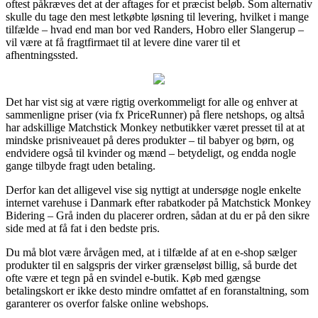
oftest påkræves det at der aftages for et præcist beløb. Som alternativ
skulle du tage den mest letkøbte løsning til levering, hvilket i mange
tilfælde – hvad end man bor ved Randers, Hobro eller Slangerup –
vil være at få fragtfirmaet til at levere dine varer til et
afhentningssted.
Det har vist sig at være rigtig overkommeligt for alle og enhver at
sammenligne priser (via fx PriceRunner) på flere netshops, og altså
har adskillige Matchstick Monkey netbutikker været presset til at at
mindske prisniveauet på deres produkter – til babyer og børn, og
endvidere også til kvinder og mænd – betydeligt, og endda nogle
gange tilbyde fragt uden betaling.
Derfor kan det alligevel vise sig nyttigt at undersøge nogle enkelte
internet varehuse i Danmark efter rabatkoder på Matchstick Monkey
Bidering – Grå inden du placerer ordren, sådan at du er på den sikre
side med at få fat i den bedste pris.
Du må blot være årvågen med, at i tilfælde af at en e-shop sælger
produkter til en salgspris der virker grænseløst billig, så burde det
ofte være et tegn på en svindel e-butik. Køb med gængse
betalingskort er ikke desto mindre omfattet af en foranstaltning, som
garanterer os overfor falske online webshops.