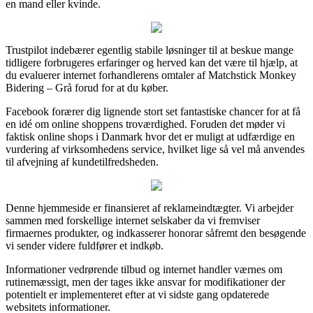
en mand eller kvinde.
Trustpilot indebærer egentlig stabile løsninger til at beskue mange
tidligere forbrugeres erfaringer og herved kan det være til hjælp, at
du evaluerer internet forhandlerens omtaler af Matchstick Monkey
Bidering – Grå forud for at du køber.
Facebook forærer dig lignende stort set fantastiske chancer for at få
en idé om online shoppens troværdighed. Foruden det møder vi
faktisk online shops i Danmark hvor det er muligt at udfærdige en
vurdering af virksomhedens service, hvilket lige så vel må anvendes
til afvejning af kundetilfredsheden.
Denne hjemmeside er finansieret af reklameindtægter. Vi arbejder
sammen med forskellige internet selskaber da vi fremviser
firmaernes produkter, og indkasserer honorar såfremt den besøgende
vi sender videre fuldfører et indkøb.
Informationer vedrørende tilbud og internet handler værnes om
rutinemæssigt, men der tages ikke ansvar for modifikationer der
potentielt er implementeret efter at vi sidste gang opdaterede
websitets informationer.