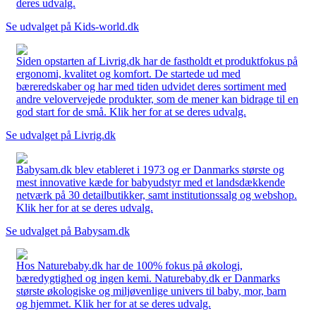
deres udvalg.
Se udvalget på Kids-world.dk
Siden opstarten af Livrig.dk har de fastholdt et produktfokus på
ergonomi, kvalitet og komfort. De startede ud med
bæreredskaber og har med tiden udvidet deres sortiment med
andre velovervejede produkter, som de mener kan bidrage til en
god start for de små. Klik her for at se deres udvalg.
Se udvalget på Livrig.dk
Babysam.dk blev etableret i 1973 og er Danmarks største og
mest innovative kæde for babyudstyr med et landsdækkende
netværk på 30 detailbutikker, samt institutionssalg og webshop.
Klik her for at se deres udvalg.
Se udvalget på Babysam.dk
Hos Naturebaby.dk har de 100% fokus på økologi,
bæredygtighed og ingen kemi. Naturebaby.dk er Danmarks
største økologiske og miljøvenlige univers til baby, mor, barn
og hjemmet. Klik her for at se deres udvalg.