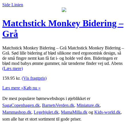
Side Linien
Matchstick Monkey Bidering –
Grå
Matchstick Monkey Bidering – Grå Matchstick Monkey Bidering –
Grå. Sød lille bidering af blød silikone med ergonomisk design, så
de små fingre nemt kan få fat i- og holde ved den. Bideringen er
blød mod babys ømme gummer, når tænderne finder vej ud. Abens
(Læs mere)
159.95
kr.
(Vis fragtpris)
Læs mere »
Køb nu »
De mest populære børnewebshops i øjeblikket er
SagaCopenhagen.dk
,
BarnetsVerden.dk
,
Miniature.dk
,
Mammashop.dk
,
Legehjulet.dk
,
MamaMilla.dk
og
Kids-world.dk
,
som alle har et stort sortiment til gode priser.