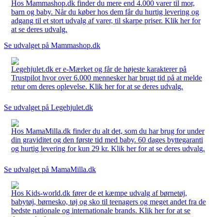
Hos Mammashop.dk finder du mere end 4.000 varer til mor,
barn og baby. Når du køber hos dem får du hurtig levering og
adgang til et stort udvalg af varer, til skarpe priser. Klik her for
at se deres udvalg.
Se udvalget på Mammashop.dk
Legehjulet.dk er e-Mærket og får de højeste karakterer på
Trustpilot hvor over 6.000 mennesker har brugt tid på at melde
retur om deres oplevelse. Klik her for at se deres udvalg.
Se udvalget på Legehjulet.dk
Hos MamaMilla.dk finder du alt det, som du har brug for under
din graviditet og den første tid med baby. 60 dages byttegaranti
og hurtig levering for kun 29 kr. Klik her for at se deres udvalg.
Se udvalget på MamaMilla.dk
Hos Kids-world.dk fører de et kæmpe udvalg af børnetøj,
babytøj, børnesko, tøj og sko til teenagers og meget andet fra de
bedste nationale og internationale brands. Klik her for at se