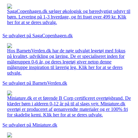
SagaCopenhagen.dk sælger økologisk og bæredygtigt udstyr til
børn. Levering på 1-3 hverdage, og fri fragt over 499 kr. Klik
her for at se deres udvalg.
Se udvalget på SagaCopenhagen.dk
Hos BarnetsVerden.dk har de nøje udvalgt legetøj med fokus
på kvalitet, udvikling og læring. De er specialiseret inden for
målgruppen 0-6 år, og deres legetøj giver netop denne
målgruppe inspiration til lærerig leg. Klik her for at se deres
udvalg.
Se udvalget på BarnetsVerden.dk
Miniature.dk er et førende B Corp certificeret overtøjsbrand. De
klæder børn i alderen 0-12 år på til al slags vejr. Miniature.dk
overtøj er produceret af genanvendte materialer og er 100% fri
for skadelig kemi. Klik her for at se deres udvalg.
Se udvalget på Miniature.dk