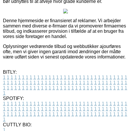
bør udnyttes til at afveje hvor glade kunderne er.
Denne hjemmeside er finansieret af reklamer. Vi arbejder
sammen med diverse e-firmaer da vi promoverer firmaernes
tilbud, og indkasserer provision i tilfælde af at en bruger fra
vores side foretager en handel.
Oplysninger vedrørende tilbud og webbutikker ajourføres
ofte, men vi giver ingen garanti imod ændringer der måtte
være udført siden vi senest opdaterede vores informationer.
BITLY:
1
1
1
1
1
1
1
1
1
1
1
1
1
1
1
1
1
1
1
1
1
1
1
1
1
1
1
1
1
1
1
1
1
1
1
1
1
1
1
1
1
1
1
1
1
1
1
1
1
1
1
1
1
1
1
1
1
1
1
1
1
1
1
1
1
1
1
1
1
1
1
1
1
1
1
1
1
1
1
1
1
1
1
1
1
1
1
1
1
1
1
1
1
1
1
1
1
1
1
1
SPOTIFY:
1
1
1
1
1
1
1
1
1
1
1
1
1
1
1
1
1
1
1
1
1
1
1
1
1
1
1
1
1
1
1
1
1
1
1
1
1
1
1
1
1
1
1
1
1
1
1
1
1
1
1
1
1
1
1
1
1
1
1
1
1
1
1
1
1
1
1
1
1
1
1
1
1
1
1
1
1
1
1
1
1
1
1
1
1
1
1
1
1
1
1
1
1
1
1
1
1
1
1
1
CUTTLY BIO:
1