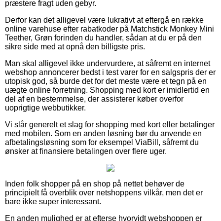
præstere fragt uden gebyr.
Derfor kan det alligevel være lukrativt at eftergå en række
online varehuse efter rabatkoder på Matchstick Monkey Mini
Teether, Grøn forinden du handler, sådan at du er på den
sikre side med at opnå den billigste pris.
Man skal alligevel ikke undervurdere, at såfremt en internet
webshop annoncerer bedst i test varer for en salgspris der er
utopisk god, så burde det for det meste være et tegn på en
uægte online forretning. Shopping med kort er imidlertid en
del af en bestemmelse, der assisterer køber overfor
uoprigtige webbutikker.
Vi slår generelt et slag for shopping med kort eller betalinger
med mobilen. Som en anden løsning bør du anvende en
afbetalingsløsning som for eksempel ViaBill, såfremt du
ønsker at finansiere betalingen over flere uger.
Inden folk shopper på en shop på nettet behøver de
principielt få overblik over netshoppens vilkår, men det er
bare ikke super interessant.
En anden mulighed er at efterse hvorvidt webshoppen er