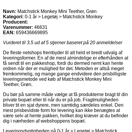
Navn:
Matchstick Monkey Mini Teether, Grøn
Kategori:
0-1 år > Legetøj > Matchstick Monkey
Producent:
Varenummer:
46631
EAN:
659436669895
Vurderet til
3.5
ud af 5 stjerner baseret på
20
anmeldelser
De fleste netshops frembyder til alt held et bredt udvalg af
leveringsformer. En af de mest almindelige er efterhånden at
få sendt til en pakkeshop, fordi du dermed nemt kan hente
ordren når der er mulighed for det. Metoden er altså meget
fremkommelig, og mange gange endvidere den prisbilligste
leveringsmetode ved køb af Matchstick Monkey Mini
Teether, Grøn.
Du bør på samme måde vælge at få produkterne bragt til din
private bopæl eller til når du er på job. Fragtmuligheden
bliver tit en sjat dyrere, men samtidig særdeles enkel. Den
mest prisbevidste form for levering kan ikke benægtes at
være selv at hente pakken, hvilket dog kræver at du befinder
dig i nærheden af webshoppens bopæl.
Leveringsdygtigheden på 0-1 år > Legetøj > Matchstick