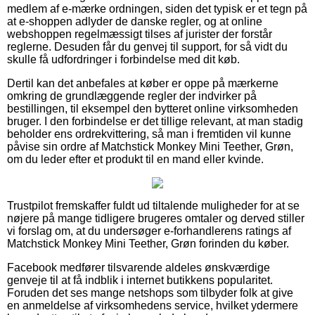
medlem af e-mærke ordningen, siden det typisk er et tegn på
at e-shoppen adlyder de danske regler, og at online
webshoppen regelmæssigt tilses af jurister der forstår
reglerne. Desuden får du genvej til support, for så vidt du
skulle få udfordringer i forbindelse med dit køb.
Dertil kan det anbefales at køber er oppe på mærkerne
omkring de grundlæggende regler der indvirker på
bestillingen, til eksempel den bytteret online virksomheden
bruger. I den forbindelse er det tillige relevant, at man stadig
beholder ens ordrekvittering, så man i fremtiden vil kunne
påvise sin ordre af Matchstick Monkey Mini Teether, Grøn,
om du leder efter et produkt til en mand eller kvinde.
Trustpilot fremskaffer fuldt ud tiltalende muligheder for at se
nøjere på mange tidligere brugeres omtaler og derved stiller
vi forslag om, at du undersøger e-forhandlerens ratings af
Matchstick Monkey Mini Teether, Grøn forinden du køber.
Facebook medfører tilsvarende aldeles ønskværdige
genveje til at få indblik i internet butikkens popularitet.
Foruden det ses mange netshops som tilbyder folk at give
en anmeldelse af virksomhedens service, hvilket ydermere