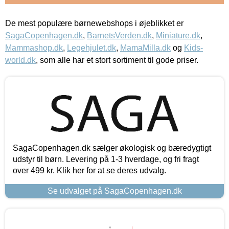
De mest populære børnewebshops i øjeblikket er
SagaCopenhagen.dk
,
BarnetsVerden.dk
,
Miniature.dk
,
Mammashop.dk
,
Legehjulet.dk
,
MamaMilla.dk
og
Kids-
world.dk
, som alle har et stort sortiment til gode priser.
SagaCopenhagen.dk sælger økologisk og bæredygtigt
udstyr til børn. Levering på 1-3 hverdage, og fri fragt
over 499 kr. Klik her for at se deres udvalg.
Se udvalget på SagaCopenhagen.dk