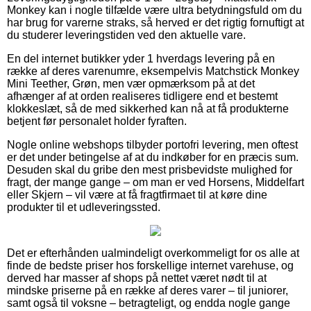
Monkey kan i nogle tilfælde være ultra betydningsfuld om du
har brug for varerne straks, så herved er det rigtig fornuftigt at
du studerer leveringstiden ved den aktuelle vare.
En del internet butikker yder 1 hverdags levering på en
række af deres varenumre, eksempelvis Matchstick Monkey
Mini Teether, Grøn, men vær opmærksom på at det
afhænger af at orden realiseres tidligere end et bestemt
klokkeslæt, så de med sikkerhed kan nå at få produkterne
betjent før personalet holder fyraften.
Nogle online webshops tilbyder portofri levering, men oftest
er det under betingelse af at du indkøber for en præcis sum.
Desuden skal du gribe den mest prisbevidste mulighed for
fragt, der mange gange – om man er ved Horsens, Middelfart
eller Skjern – vil være at få fragtfirmaet til at køre dine
produkter til et udleveringssted.
Det er efterhånden ualmindeligt overkommeligt for os alle at
finde de bedste priser hos forskellige internet varehuse, og
derved har masser af shops på nettet været nødt til at
mindske priserne på en række af deres varer – til juniorer,
samt også til voksne – betragteligt, og endda nogle gange