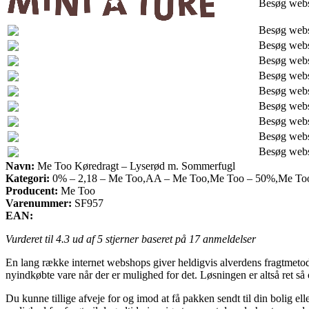
Besøg web
Besøg web
Besøg web
Besøg web
Besøg web
Besøg web
Besøg web
Besøg web
Besøg web
Besøg web
Navn:
Me Too Køredragt – Lyserød m. Sommerfugl
Kategori:
0% – 2,18 – Me Too,AA – Me Too,Me Too – 50%,Me Too 
Producent:
Me Too
Varenummer:
SF957
EAN:
Vurderet til
4.3
ud af 5 stjerner baseret på
17
anmeldelser
En lang række internet webshops giver heldigvis alverdens fragtmetoder.
nyindkøbte vare når der er mulighed for det. Løsningen er altså re
Du kunne tillige afveje for og imod at få pakken sendt til din bolig e