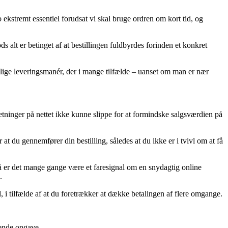
remt essentiel forudsat vi skal bruge ordren om kort tid, og
lt er betinget af at bestillingen fuldbyrdes forinden et konkret
stelige leveringsmanér, der i mange tilfælde – uanset om man er nær
etninger på nettet ikke kunne slippe for at formindske salgsværdien på
t du gennemfører din bestilling, således at du ikke er i tvivl om at få
, så er det mange gange være et faresignal om en snydagtig online
.
, i tilfælde af at du foretrækker at dække betalingen af flere omgange.
tende opgave.