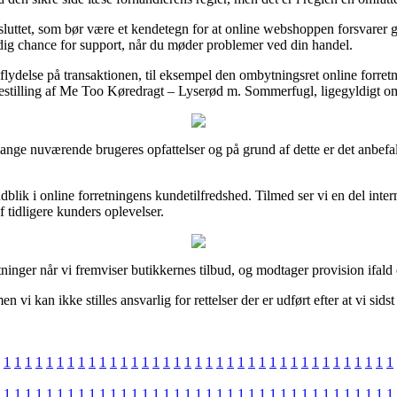
luttet, som bør være et kendetegn for at online webshoppen forsvarer gæ
r dig chance for support, når du møder problemer ved din handel.
 indflydelse på transaktionen, til eksempel den ombytningsret online forr
 bestilling af Me Too Køredragt – Lyserød m. Sommerfugl, ligegyldigt om 
 mange nuværende brugeres opfattelser og på grund af dette er det anbe
blik i online forretningens kundetilfredshed. Tilmed ser vi en del inte
 tidligere kunders oplevelser.
tninger når vi fremviser butikkernes tilbud, og modtager provision ifal
i kan ikke stilles ansvarlig for rettelser der er udført efter at vi sids
1
1
1
1
1
1
1
1
1
1
1
1
1
1
1
1
1
1
1
1
1
1
1
1
1
1
1
1
1
1
1
1
1
1
1
1
1
1
1
1
1
1
1
1
1
1
1
1
1
1
1
1
1
1
1
1
1
1
1
1
1
1
1
1
1
1
1
1
1
1
1
1
1
1