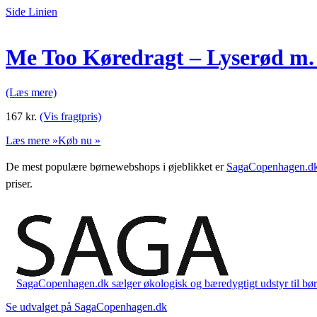
Side Linien
Me Too Køredragt – Lyserød m
(Læs mere)
167
kr.
(Vis fragtpris)
Læs mere »
Køb nu »
De mest populære børnewebshops i øjeblikket er
SagaCopenhagen.d
priser.
SagaCopenhagen.dk sælger økologisk og bæredygtigt udstyr til børn. 
Se udvalget på SagaCopenhagen.dk