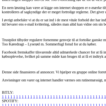
En nem løsning kan være at kigge om internet shoppen er e-mærke tils
kontrolleres af sagkyndige der er meget fortrolige reglerne. Det give
I øvrigt anbefaler vi at du er sat ind i de mest vitale forhold der har
tid bevarer ens e-mail kvittering, således man altid kan vidne om sin
Trustpilot tilbyder regulære fornemme genveje til at fortolke ganske
Too Køredragt – Lyserød m. Sommerfugl forud for at du køber.
Facebook fremskaffer tilsvarende altid udmærkede chancer for at få ind
købsoplevelse, hvilket på samme måde kan bruges til at få et indtryk af
Denne side finansieres af annoncer. Vi hjælper en gruppe online forre
Anvisninger om varer og internet handler værnes om rutinemæssigt, men v
BITLY:
1
1
1
1
1
1
1
1
1
1
1
1
1
1
1
1
1
1
1
1
1
1
1
1
1
1
1
1
1
1
1
1
1
1
1
1
1
SPOTIFY:
1
1
1
1
1
1
1
1
1
1
1
1
1
1
1
1
1
1
1
1
1
1
1
1
1
1
1
1
1
1
1
1
1
1
1
1
1