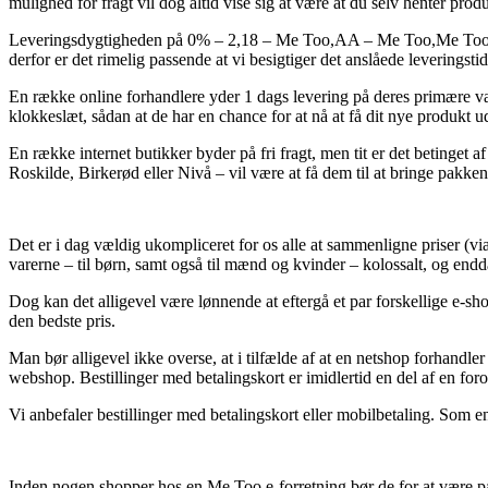
mulighed for fragt vil dog altid vise sig at være at du selv henter pro
Leveringsdygtigheden på 0% – 2,18 – Me Too,AA – Me Too,Me Too – 5
derfor er det rimelig passende at vi besigtiger det anslåede leveringsti
En række online forhandlere yder 1 dags levering på deres primære va
klokkeslæt, sådan at de har en chance for at nå at få dit nye produkt u
En række internet butikker byder på fri fragt, men tit er det betinget 
Roskilde, Birkerød eller Nivå – vil være at få dem til at bringe pakken 
Det er i dag vældig ukompliceret for os alle at sammenligne priser (vi
varerne – til børn, samt også til mænd og kvinder – kolossalt, og end
Dog kan det alligevel være lønnende at eftergå et par forskellige e-sh
den bedste pris.
Man bør alligevel ikke overse, at i tilfælde af at en netshop forhandle
webshop. Bestillinger med betalingskort er imidlertid en del af en fo
Vi anbefaler bestillinger med betalingskort eller mobilbetaling. Som e
Inden nogen shopper hos en Me Too e-forretning bør de for at være på 