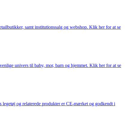
lbutikker, samt institutionssalg og webshop. Klik her for at se
lige univers til baby, mor, barn og hjemmet. Klik her for at se
s legetøj og relaterede produkter er CE-mærket og godkendt i