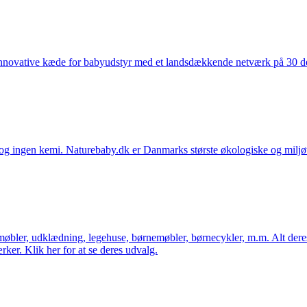
nnovative kæde for babyudstyr med et landsdækkende netværk på 30 detai
ingen kemi. Naturebaby.dk er Danmarks største økologiske og miljøven
øbler, udklædning, legehuse, børnemøbler, børnecykler, m.m. Alt dere
ker. Klik her for at se deres udvalg.