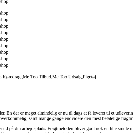
shop
shop
shop
shop
shop
shop
shop
shop
shop
shop
Køredragt,Me Too Tilbud,Me Too Udsalg,Pigetøj
 En der er meget almindelig er nu til dags at få leveret til et udlevering
t så overkommelig, samt mange gange endvidere den mest betalelige fra
ller ud på din arbejdsplads. Fragtmetoden bliver godt nok en lille smule 