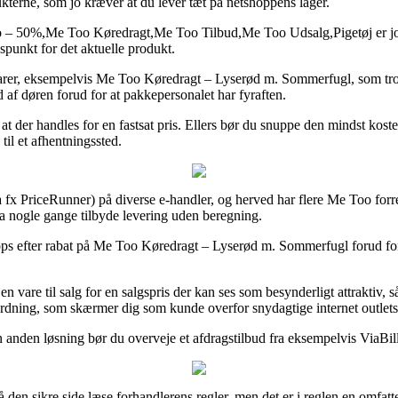
dukterne, som jo kræver at du lever tæt på netshoppens lager.
0%,Me Too Køredragt,Me Too Tilbud,Me Too Udsalg,Pigetøj er jo ekst
dspunkt for det aktuelle produkt.
rer, eksempelvis Me Too Køredragt – Lyserød m. Sommerfugl, som trods a
d af døren forud for at pakkepersonalet har fyraften.
af at der handles for en fastsat pris. Ellers bør du snuppe den mindst ko
til et afhentningssted.
a fx PriceRunner) på diverse e-handler, og herved har flere Me Too forr
da nogle gange tilbyde levering uden beregning.
ops efter rabat på Me Too Køredragt – Lyserød m. Sommerfugl forud for a
r en vare til salg for en salgspris der kan ses som besynderligt attraktiv
rordning, som skærmer dig som kunde overfor snydagtige internet outlets
n anden løsning bør du overveje et afdragstilbud fra eksempelvis ViaBill
den sikre side læse forhandlerens regler, men det er i reglen en omfat