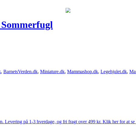
. Sommerfugl
k
,
BarnetsVerden.dk
,
Miniature.dk
,
Mammashop.dk
,
Legehjulet.dk
,
Ma
Levering på 1-3 hverdage, og fri fragt over 499 kr. Klik her for at se