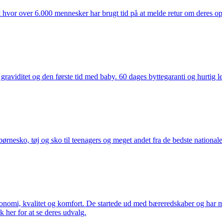
t hvor over 6.000 mennesker har brugt tid på at melde retur om deres opl
aviditet og den første tid med baby. 60 dages byttegaranti og hurtig lev
nesko, tøj og sko til teenagers og meget andet fra de bedste nationale 
rgonomi, kvalitet og komfort. De startede ud med bæreredskaber og har
k her for at se deres udvalg.