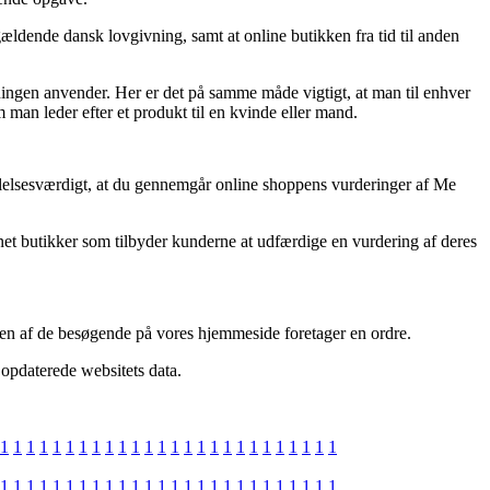
ldende dansk lovgivning, samt at online butikken fra tid til anden
etningen anvender. Her er det på samme måde vigtigt, at man til enhver
man leder efter et produkt til en kvinde eller mand.
falelsesværdigt, at du gennemgår online shoppens vurderinger af Me
rnet butikker som tilbyder kunderne at udfærdige en vurdering af deres
d en af de besøgende på vores hjemmeside foretager en ordre.
t opdaterede websitets data.
1
1
1
1
1
1
1
1
1
1
1
1
1
1
1
1
1
1
1
1
1
1
1
1
1
1
1
1
1
1
1
1
1
1
1
1
1
1
1
1
1
1
1
1
1
1
1
1
1
1
1
1