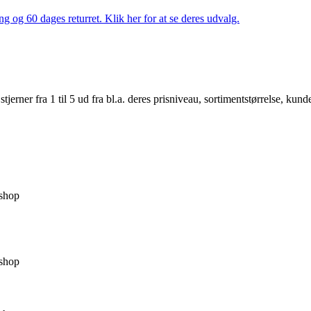
ng og 60 dages returret. Klik her for at se deres udvalg.
er fra 1 til 5 ud fra bl.a. deres prisniveau, sortimentstørrelse, kunde
shop
shop