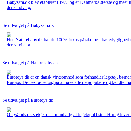
Babysam.dk blev etableret i 1973 og er Danmarks største og mest i
deres udvalg.
Se udvalget på Babysam.dk
Hos Naturebaby.dk har de 100% fokus på økologi, bæredygtighed og 
deres udvalg.
Se udvalget på Naturebaby.dk
Eurotoys.dk er en dansk virksomhed som forhandler legetøj, børnem
Europa. De bestræber sig på at have alle de populære og kendte mær
Se udvalget på Eurotoys.dk
Only4kids.dk sælger et stort udvalg af legetøj til børn. Hurtig leveri