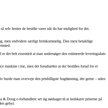
så selv henter de bestilte varer når du har mulighed for det.
elig, men endvidere særligt fremkommelig. Den mest betalelige
emsted.
 er det helt essentielt at man undersøger den estimerede leveringsdato
askine i træ, men det forudsætter at der bestilles forud for et
iv burde man overveje den prisbilligste fragtløsning, der gerne – uden
sa & Doug e-forhandlere set sig nødsaget til at nedskære priserne på
den gebyr.