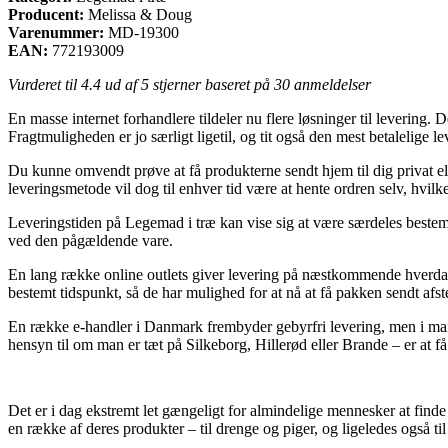
Producent:
Melissa & Doug
Varenummer:
MD-19300
EAN:
772193009
Vurderet til
4.4
ud af 5 stjerner baseret på
30
anmeldelser
En masse internet forhandlere tildeler nu flere løsninger til levering.
Fragtmuligheden er jo særligt ligetil, og tit også den mest betalelige
Du kunne omvendt prøve at få produkterne sendt hjem til dig privat el
leveringsmetode vil dog til enhver tid være at hente ordren selv, hvi
Leveringstiden på Legemad i træ kan vise sig at være særdeles bestemm
ved den pågældende vare.
En lang række online outlets giver levering på næstkommende hverdag 
bestemt tidspunkt, så de har mulighed for at nå at få pakken sendt afste
En række e-handler i Danmark frembyder gebyrfri levering, men i mange
hensyn til om man er tæt på Silkeborg, Hillerød eller Brande – er at få f
Det er i dag ekstremt let gængeligt for almindelige mennesker at find
en række af deres produkter – til drenge og piger, og ligeledes også t