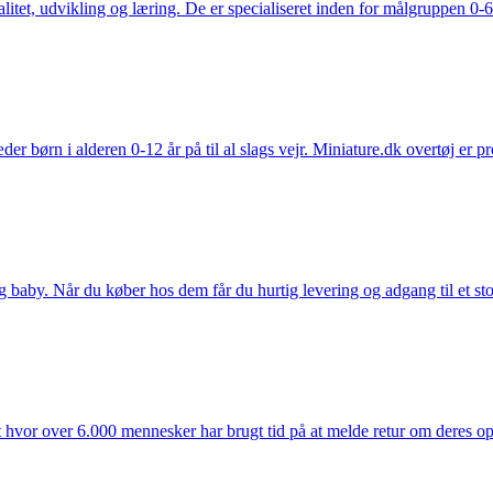
tet, udvikling og læring. De er specialiseret inden for målgruppen 0-6 
der børn i alderen 0-12 år på til al slags vejr. Miniature.dk overtøj er 
y. Når du køber hos dem får du hurtig levering og adgang til et stort u
t hvor over 6.000 mennesker har brugt tid på at melde retur om deres opl