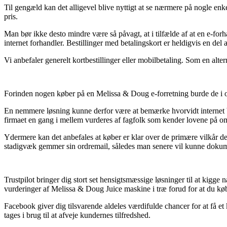
Til gengæld kan det alligevel blive nyttigt at se nærmere på nogle enk
pris.
Man bør ikke desto mindre være så påvagt, at i tilfælde af at en e-forha
internet forhandler. Bestillinger med betalingskort er heldigvis en del
Vi anbefaler generelt kortbestillinger eller mobilbetaling. Som en alte
Forinden nogen køber på en Melissa & Doug e-forretning burde de i og 
En nemmere løsning kunne derfor være at bemærke hvorvidt internet butik
firmaet en gang i mellem vurderes af fagfolk som kender lovene på om
Ydermere kan det anbefales at køber er klar over de primære vilkår d
stadigvæk gemmer sin ordremail, således man senere vil kunne dokumen
Trustpilot bringer dig stort set hensigtsmæssige løsninger til at kigg
vurderinger af Melissa & Doug Juice maskine i træ forud for at du køb
Facebook giver dig tilsvarende aldeles værdifulde chancer for at få e
tages i brug til at afveje kundernes tilfredshed.