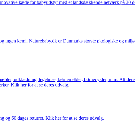
nnovative kæde for babyudstyr med et landsdækkende netværk på 30 detai
ingen kemi. Naturebaby.dk er Danmarks største økologiske og miljøven
øbler, udklædning, legehuse, børnemøbler, børnecykler, m.m. Alt dere
ker. Klik her for at se deres udvalg.
ng og 60 dages returret. Klik her for at se deres udvalg.