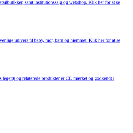
lbutikker, samt institutionssalg og webshop. Klik her for at se
lige univers til baby, mor, barn og hjemmet. Klik her for at se
s legetøj og relaterede produkter er CE-mærket og godkendt i