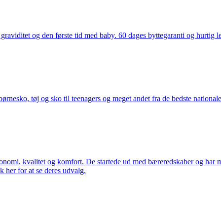
aviditet og den første tid med baby. 60 dages byttegaranti og hurtig lev
nesko, tøj og sko til teenagers og meget andet fra de bedste nationale 
rgonomi, kvalitet og komfort. De startede ud med bæreredskaber og har
k her for at se deres udvalg.