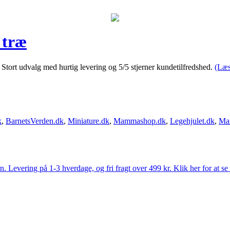
 træ
ort udvalg med hurtig levering og 5/5 stjerner kundetilfredshed.
(Læs
k
,
BarnetsVerden.dk
,
Miniature.dk
,
Mammashop.dk
,
Legehjulet.dk
,
Ma
Levering på 1-3 hverdage, og fri fragt over 499 kr. Klik her for at se