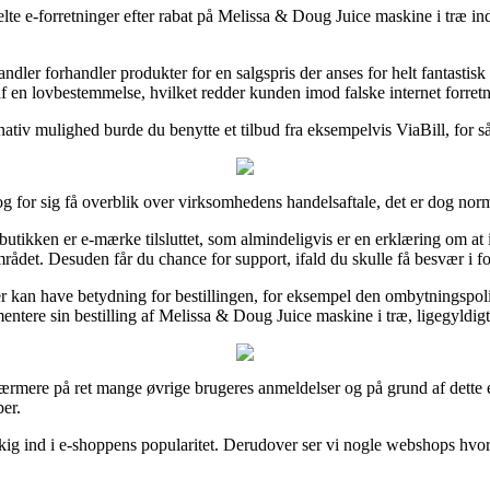
elte e-forretninger efter rabat på Melissa & Doug Juice maskine i træ i
ndler forhandler produkter for en salgspris der anses for helt fantastisk
 af en lovbestemmelse, hvilket redder kunden imod falske internet forretn
rnativ mulighed burde du benytte et tilbud fra eksempelvis ViaBill, for så
for sig få overblik over virksomhedens handelsaftale, det er dog norma
ken er e-mærke tilsluttet, som almindeligvis er en erklæring om at inter
rådet. Desuden får du chance for support, ifald du skulle få besvær i 
er kan have betydning for bestillingen, for eksempel den ombytningspol
tere sin bestilling af Melissa & Doug Juice maskine i træ, ligegyldigt
e nærmere på ret mange øvrige brugeres anmeldelser og på grund af dette
er.
t kig ind i e-shoppens popularitet. Derudover ser vi nogle webshops hv