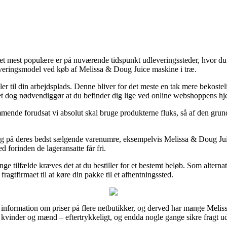
 Det mest populære er på nuværende tidspunkt udleveringssteder, hvor du 
 leveringsmodel ved køb af Melissa & Doug Juice maskine i træ.
ler til din arbejdsplads. Denne bliver for det meste en tak mere bekost
lket dog nødvendiggør at du befinder dig lige ved online webshoppens hj
ende forudsat vi absolut skal bruge produkterne fluks, så af den grund
på deres bedst sælgende varenumre, eksempelvis Melissa & Doug Juice m
d forinden de lageransatte får fri.
 tilfælde kræves det at du bestiller for et bestemt beløb. Som alternat
ragtfirmaet til at køre din pakke til et afhentningssted.
e information om priser på flere netbutikker, og derved har mange Melis
il kvinder og mænd – eftertrykkeligt, og endda nogle gange sikre fragt u