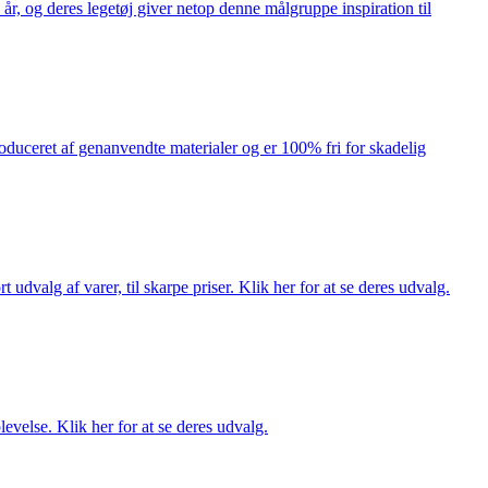
år, og deres legetøj giver netop denne målgruppe inspiration til
produceret af genanvendte materialer og er 100% fri for skadelig
dvalg af varer, til skarpe priser. Klik her for at se deres udvalg.
evelse. Klik her for at se deres udvalg.