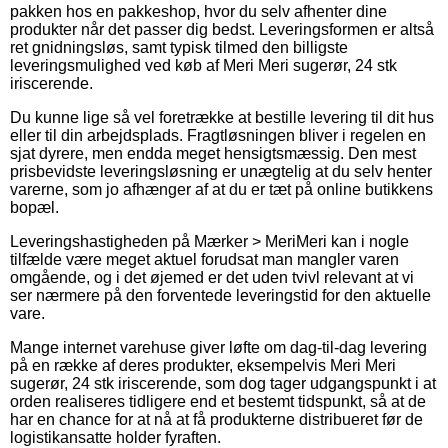
pakken hos en pakkeshop, hvor du selv afhenter dine
produkter når det passer dig bedst. Leveringsformen er altså
ret gnidningsløs, samt typisk tilmed den billigste
leveringsmulighed ved køb af Meri Meri sugerør, 24 stk
iriscerende.
Du kunne lige så vel foretrække at bestille levering til dit hus
eller til din arbejdsplads. Fragtløsningen bliver i regelen en
sjat dyrere, men endda meget hensigtsmæssig. Den mest
prisbevidste leveringsløsning er unægtelig at du selv henter
varerne, som jo afhænger af at du er tæt på online butikkens
bopæl.
Leveringshastigheden på Mærker > MeriMeri kan i nogle
tilfælde være meget aktuel forudsat man mangler varen
omgående, og i det øjemed er det uden tvivl relevant at vi
ser nærmere på den forventede leveringstid for den aktuelle
vare.
Mange internet varehuse giver løfte om dag-til-dag levering
på en række af deres produkter, eksempelvis Meri Meri
sugerør, 24 stk iriscerende, som dog tager udgangspunkt i at
orden realiseres tidligere end et bestemt tidspunkt, så at de
har en chance for at nå at få produkterne distribueret før de
logistikansatte holder fyraften.