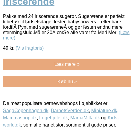
iriscerende
Pakke med 24 iriscerende sugerør. Sugerørene er perfekt
tilbehør til fødselsdage, fester, babyshowers – eller bare
fordi!Â Pynt med sugerøreneÂ og gør festen endnu mere
stemningsfuld.Måler 20Â cmSe alle varer fra Meri Meri
(Læs
mere)
49
kr.
(Vis fragtpris)
Læs mere »
Køb nu »
De mest populære børnewebshops i øjeblikket er
SagaCopenhagen.dk
,
BarnetsVerden.dk
,
Miniature.dk
,
Mammashop.dk
,
Legehjulet.dk
,
MamaMilla.dk
og
Kids-
world.dk
, som alle har et stort sortiment til gode priser.