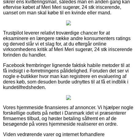
sikrer ens kvitteringsmail, således man en anden gang kan
eftervise købet af Meri Meri sugerør, 24 stk iriscerende,
uanset om man skal købe til en kvinde eller mand.
Trustpilot leverer relativt troværdige chancer for at
eksaminere en længere række andre konsumenters ratings
og derved slår vi et slag for, at du eftergår online
virksomhedens kritik af Meri Meri sugerør, 24 stk iriscerende
forinden du handler.
Facebook frembringer lignende faktisk habile metoder til at
få indsigt i e-forretningens pålidelighed. Foruden det ser vi
nogle e-butikker hvor man kan registrere en evaluering af
deres køb, som desuden burde udnyttes til at få et indblik i
kundetilfredsheden.
Vores hjemmeside finansieres af annoncer. Vi hjælper nogle
forskellige outlets på nettet i Danmark idet vi præsenterer
firmaernes tilbud, og høster betaling såfremt en af de
besøgende på vores hjemmeside realiserer en ordre.
Viden vedrørende varer og internet forhandlere