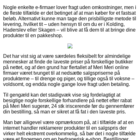
Nogle enkelte e-firmaer lover fragt uden omkostninger, men i
de fleste tilfælde er det betinget af at man køber for et fastsat
beløb. Alternativt kunne man tage den prisbilligste metode til
levering, hvilket tit – uden hensyn til om du er i Kolding,
Haderslev eller Skagen – vil blive at få dem til at bringe dine
produkter til en pakkeshop.
Det har vist sig at være særdeles fleksibelt for almindelige
mennesker at finde de laveste priser på forskellige butikker
på nettet, og af den grund har flertallet af Meri Meri online
firmaer været tvunget til at nedsætte salgspriserne på
produkterne – til drenge og piger, og tillige også til voksne –
voldsomt, og endda nogle gange love fragt uden betaling.
Til gengæld kan det stadigvæk vise sig fordelagtigt at
besigtige nogle forskellige forhandlere på nettet efter rabat
på Meri Meri sugerør, 24 stk iriscerende før du gennemfører
din bestilling, så man er sikret at få fat i den laveste pris.
Man bør alligevel være opmærksom på, at i tilfælde af at en
internet handler reklamerer produkter til en salgspris der
virker helt ekstremt overkommelig, så bør det i nogle tilfælde
være et fingerpeg om en bedragerisk e-shop. Bestillinger