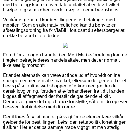
med betalingskort er i hvert fald omfattet af en lov, hvilket
hjælper dig som køber overfor uægte internet webshops.
Vi tilråder generelt kortbestillinger eller betalinger med
mobilen. Som en alternativ mulighed kan du benytte en
afbetalingsordning fra fx ViaBill, forudsat du efterspørger at
dække beløbet i flere bidder.
Forud for at nogen handler i en Meri Meri e-forretning kan de
i reglen betragte deres handelsaftale, men det er normalt
ikke særlig morsomt.
Et andet alternativ kan være at finde ud af hvorvidt online
shoppen er medlem af e-mærket, eftersom det generelt er et
bevis på at online webshoppen efterkommer gældende
dansk lovgivning, foruden at e-forhandleren fra tid til anden
kigges til af fagmænd der forstår de gældende vilkår.
Derudover giver det dig chance for støtte, såfremt du oplever
besvær i forbindelse med din ordre.
Dertil foreslår vi at man er på vagt for de elementære vilkår
gældende for bestillingen, f.eks. den returpolitik forretningen
tilsikrer. Her er det på samme måde vigtigt, at man stadig