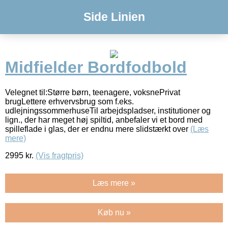
Side Linien
Midfielder Bordfodbold
Velegnet til:Større børn, teenagere, voksnePrivat
brugLettere erhvervsbrug som f.eks.
udlejningssommerhuseTil arbejdspladser, institutioner og
lign., der har meget høj spiltid, anbefaler vi et bord med
spilleflade i glas, der er endnu mere slidstærkt over
(Læs
mere)
2995
kr.
(Vis fragtpris)
Læs mere »
Køb nu »