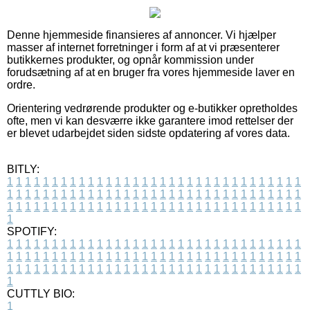
Denne hjemmeside finansieres af annoncer. Vi hjælper
masser af internet forretninger i form af at vi præsenterer
butikkernes produkter, og opnår kommission under
forudsætning af at en bruger fra vores hjemmeside laver en
ordre.
Orientering vedrørende produkter og e-butikker opretholdes
ofte, men vi kan desværre ikke garantere imod rettelser der
er blevet udarbejdet siden sidste opdatering af vores data.
BITLY:
1
1
1
1
1
1
1
1
1
1
1
1
1
1
1
1
1
1
1
1
1
1
1
1
1
1
1
1
1
1
1
1
1
1
1
1
1
1
1
1
1
1
1
1
1
1
1
1
1
1
1
1
1
1
1
1
1
1
1
1
1
1
1
1
1
1
1
1
1
1
1
1
1
1
1
1
1
1
1
1
1
1
1
1
1
1
1
1
1
1
1
1
1
1
1
1
1
1
1
1
SPOTIFY:
1
1
1
1
1
1
1
1
1
1
1
1
1
1
1
1
1
1
1
1
1
1
1
1
1
1
1
1
1
1
1
1
1
1
1
1
1
1
1
1
1
1
1
1
1
1
1
1
1
1
1
1
1
1
1
1
1
1
1
1
1
1
1
1
1
1
1
1
1
1
1
1
1
1
1
1
1
1
1
1
1
1
1
1
1
1
1
1
1
1
1
1
1
1
1
1
1
1
1
1
CUTTLY BIO:
1