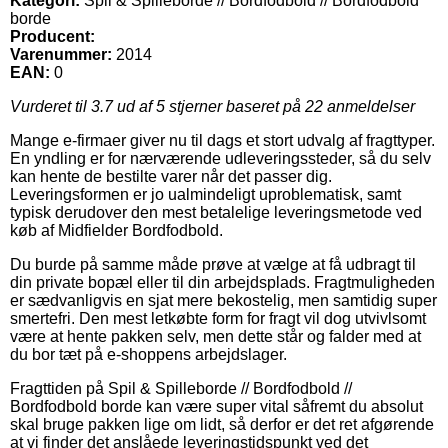
Kategori:
Spil & Spilleborde // Bordfodbold // Bordfodbold
borde
Producent:
Varenummer:
2014
EAN:
0
Vurderet til
3.7
ud af 5 stjerner baseret på
22
anmeldelser
Mange e-firmaer giver nu til dags et stort udvalg af fragttyper.
En yndling er for nærværende udleveringssteder, så du selv
kan hente de bestilte varer når det passer dig.
Leveringsformen er jo ualmindeligt uproblematisk, samt
typisk derudover den mest betalelige leveringsmetode ved
køb af Midfielder Bordfodbold.
Du burde på samme måde prøve at vælge at få udbragt til
din private bopæl eller til din arbejdsplads. Fragtmuligheden
er sædvanligvis en sjat mere bekostelig, men samtidig super
smertefri. Den mest letkøbte form for fragt vil dog utvivlsomt
være at hente pakken selv, men dette står og falder med at
du bor tæt på e-shoppens arbejdslager.
Fragttiden på Spil & Spilleborde // Bordfodbold //
Bordfodbold borde kan være super vital såfremt du absolut
skal bruge pakken lige om lidt, så derfor er det ret afgørende
at vi finder det anslåede leveringstidspunkt ved det