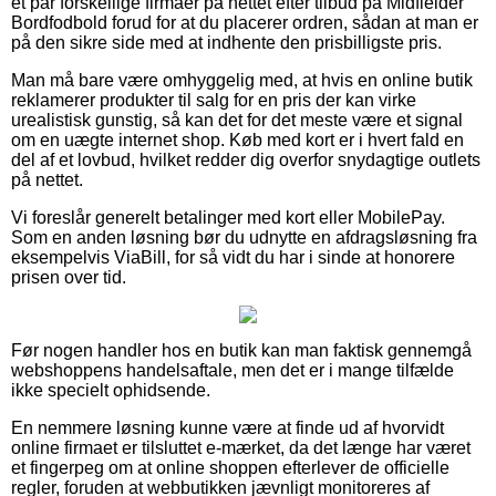
et par forskellige firmaer på nettet efter tilbud på Midfielder
Bordfodbold forud for at du placerer ordren, sådan at man er
på den sikre side med at indhente den prisbilligste pris.
Man må bare være omhyggelig med, at hvis en online butik
reklamerer produkter til salg for en pris der kan virke
urealistisk gunstig, så kan det for det meste være et signal
om en uægte internet shop. Køb med kort er i hvert fald en
del af et lovbud, hvilket redder dig overfor snydagtige outlets
på nettet.
Vi foreslår generelt betalinger med kort eller MobilePay.
Som en anden løsning bør du udnytte en afdragsløsning fra
eksempelvis ViaBill, for så vidt du har i sinde at honorere
prisen over tid.
Før nogen handler hos en butik kan man faktisk gennemgå
webshoppens handelsaftale, men det er i mange tilfælde
ikke specielt ophidsende.
En nemmere løsning kunne være at finde ud af hvorvidt
online firmaet er tilsluttet e-mærket, da det længe har været
et fingerpeg om at online shoppen efterlever de officielle
regler, foruden at webbutikken jævnligt monitoreres af