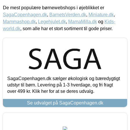
De mest populære børnewebshops i øjeblikket er
SagaCopenhagen.dk
,
BarnetsVerden.dk
,
Miniature.dk
,
Mammashop.dk
,
Legehjulet.dk
,
MamaMilla.dk
og
Kids-
world.dk
, som alle har et stort sortiment til gode priser.
SagaCopenhagen.dk sælger økologisk og bæredygtigt
udstyr til børn. Levering på 1-3 hverdage, og fri fragt
over 499 kr. Klik her for at se deres udvalg.
Se udvalget på SagaCopenhagen.dk