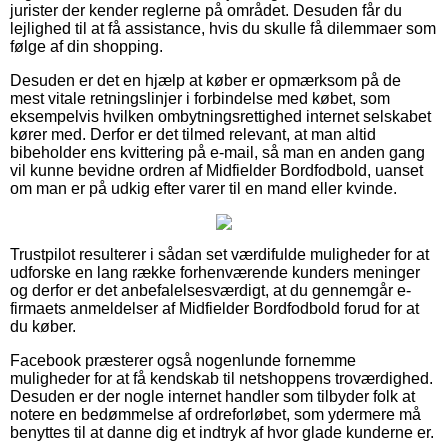
jurister der kender reglerne på området. Desuden får du
lejlighed til at få assistance, hvis du skulle få dilemmaer som
følge af din shopping.
Desuden er det en hjælp at køber er opmærksom på de
mest vitale retningslinjer i forbindelse med købet, som
eksempelvis hvilken ombytningsrettighed internet selskabet
kører med. Derfor er det tilmed relevant, at man altid
bibeholder ens kvittering på e-mail, så man en anden gang
vil kunne bevidne ordren af Midfielder Bordfodbold, uanset
om man er på udkig efter varer til en mand eller kvinde.
Trustpilot resulterer i sådan set værdifulde muligheder for at
udforske en lang række forhenværende kunders meninger
og derfor er det anbefalelsesværdigt, at du gennemgår e-
firmaets anmeldelser af Midfielder Bordfodbold forud for at
du køber.
Facebook præsterer også nogenlunde fornemme
muligheder for at få kendskab til netshoppens troværdighed.
Desuden er der nogle internet handler som tilbyder folk at
notere en bedømmelse af ordreforløbet, som ydermere må
benyttes til at danne dig et indtryk af hvor glade kunderne er.