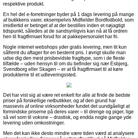
respektive produkt.
En hel del e-forretninger byder på 1 dags levering på mange
af butikkens varer, eksempelvis Midfielder Bordfodbold, som
imidlertid er betinget af at der bestilles inden et nøjagtigt
tidspunkt, således at de sandsynligvis kan nå at få ordren
hen til fragtfirmaet forud for at pakkepersonalet har fri.
Nogle internet webshops yder gratis levering, men tit kun
såfremt du aftager for en bestemt pris. I øvrigt skulle man
udse dig den mest prisbevidste fragttype, som i de fleste
tilfælde – uden hensyn til om du befinder sig nær Esbjerg,
Svendborg eller Skagen – er at få fragtfirmaet til at køre
produkterne til et udleveringssted.
Det har vist sig at være ret enkelt for alle at finde de bedste
priser på forskellige netbutikker, og af den grund har
massevis af online virksomheder fundet det uundgåeligt at
formindske priserne på deres varer – til drenge og piger, lige
så vel som til voksne – drastisk, og endda nogle gange yde
levering uden omkostninger.
Men det kan ikke desto mindre være tiden værd at analysere