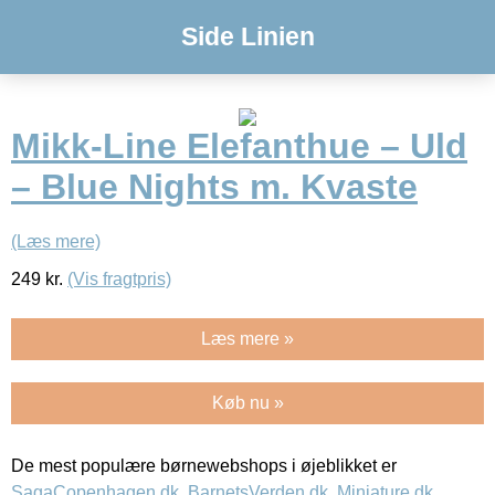
Side Linien
Mikk-Line Elefanthue – Uld
– Blue Nights m. Kvaste
(Læs mere)
249
kr.
(Vis fragtpris)
Læs mere »
Køb nu »
De mest populære børnewebshops i øjeblikket er
SagaCopenhagen.dk
,
BarnetsVerden.dk
,
Miniature.dk
,