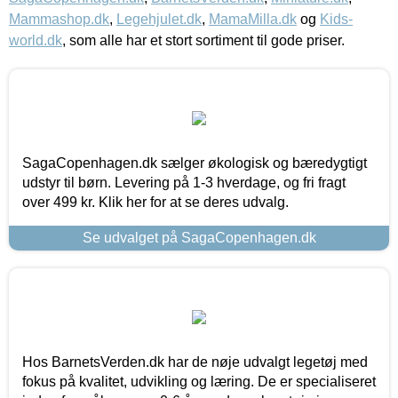
Mammashop.dk
,
Legehjulet.dk
,
MamaMilla.dk
og
Kids-
world.dk
, som alle har et stort sortiment til gode priser.
SagaCopenhagen.dk sælger økologisk og bæredygtigt
udstyr til børn. Levering på 1-3 hverdage, og fri fragt
over 499 kr. Klik her for at se deres udvalg.
Se udvalget på SagaCopenhagen.dk
Hos BarnetsVerden.dk har de nøje udvalgt legetøj med
fokus på kvalitet, udvikling og læring. De er specialiseret