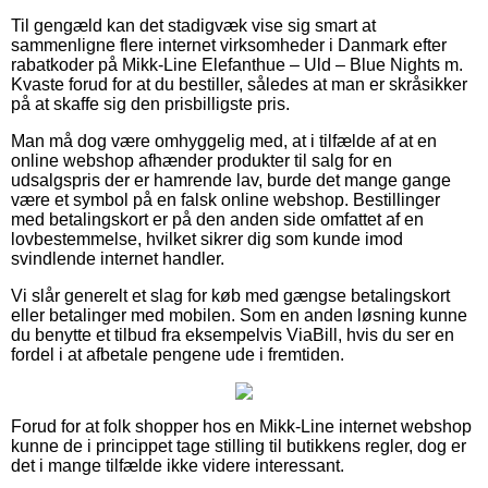
Til gengæld kan det stadigvæk vise sig smart at
sammenligne flere internet virksomheder i Danmark efter
rabatkoder på Mikk-Line Elefanthue – Uld – Blue Nights m.
Kvaste forud for at du bestiller, således at man er skråsikker
på at skaffe sig den prisbilligste pris.
Man må dog være omhyggelig med, at i tilfælde af at en
online webshop afhænder produkter til salg for en
udsalgspris der er hamrende lav, burde det mange gange
være et symbol på en falsk online webshop. Bestillinger
med betalingskort er på den anden side omfattet af en
lovbestemmelse, hvilket sikrer dig som kunde imod
svindlende internet handler.
Vi slår generelt et slag for køb med gængse betalingskort
eller betalinger med mobilen. Som en anden løsning kunne
du benytte et tilbud fra eksempelvis ViaBill, hvis du ser en
fordel i at afbetale pengene ude i fremtiden.
Forud for at folk shopper hos en Mikk-Line internet webshop
kunne de i princippet tage stilling til butikkens regler, dog er
det i mange tilfælde ikke videre interessant.