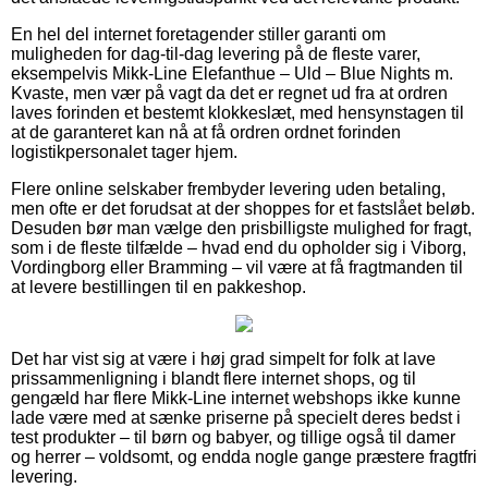
En hel del internet foretagender stiller garanti om
muligheden for dag-til-dag levering på de fleste varer,
eksempelvis Mikk-Line Elefanthue – Uld – Blue Nights m.
Kvaste, men vær på vagt da det er regnet ud fra at ordren
laves forinden et bestemt klokkeslæt, med hensynstagen til
at de garanteret kan nå at få ordren ordnet forinden
logistikpersonalet tager hjem.
Flere online selskaber frembyder levering uden betaling,
men ofte er det forudsat at der shoppes for et fastslået beløb.
Desuden bør man vælge den prisbilligste mulighed for fragt,
som i de fleste tilfælde – hvad end du opholder sig i Viborg,
Vordingborg eller Bramming – vil være at få fragtmanden til
at levere bestillingen til en pakkeshop.
Det har vist sig at være i høj grad simpelt for folk at lave
prissammenligning i blandt flere internet shops, og til
gengæld har flere Mikk-Line internet webshops ikke kunne
lade være med at sænke priserne på specielt deres bedst i
test produkter – til børn og babyer, og tillige også til damer
og herrer – voldsomt, og endda nogle gange præstere fragtfri
levering.