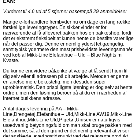
EAN:
Vurderet til
4.6
ud af 5 stjerner baseret på
29
anmeldelser
Mange e-forhandlere frembyder nu om dage en lang række
forskellige leveringstyper. En sikker vinder er for
nærværende at få afleveret pakken hos en pakkeshop, fordi
det er ekstremt fleksibelt at kunne hente de bestilte varer lige
når det passer dig. Denne er nemlig yderst let gængelig,
samt typisk ydermere den mest prisbevidste leveringsmanér
ved køb af Mikk-Line Elefanthue – Uld – Blue Nights m.
Kvaste.
Du kunne endvidere påtænke at vælge at få sendt hjem til
dig selv eller til adressen på dit arbejde. Metoden er gerne
en anelse mere bekostelig, men desuden super
uproblematisk. Den prisbilligste løsning er dog selv at hente
ordren, men den løsning beroer på at du er i nærheden af
internet butikkens adresse.
Antal dages levering på AA – Mikk-
Line,Drengetøj,Elefanthue – Uld,Mikk-Line AW19,Mikk-Line
Elefanthue,Mikk-Line Uld,Pigetøj,Unisex er naturligvis
usædvanlig betydningsfuld om man skal bruge pakken med
det samme, så af den grund er det nemlig relevant at vi ser
det anslåede leveringstidspunkt ved det relevante produkt.