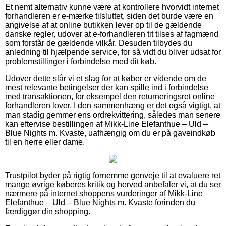
Et nemt alternativ kunne være at kontrollere hvorvidt internet
forhandleren er e-mærke tilsluttet, siden det burde være en
angivelse af at online butikken lever op til de gældende
danske regler, udover at e-forhandleren tit tilses af fagmænd
som forstår de gældende vilkår. Desuden tilbydes du
anledning til hjælpende service, for så vidt du bliver udsat for
problemstillinger i forbindelse med dit køb.
Udover dette slår vi et slag for at køber er vidende om de
mest relevante betingelser der kan spille ind i forbindelse
med transaktionen, for eksempel den returneringsret online
forhandleren lover. I den sammenhæng er det også vigtigt, at
man stadig gemmer ens ordrekvittering, således man senere
kan eftervise bestillingen af Mikk-Line Elefanthue – Uld –
Blue Nights m. Kvaste, uafhængig om du er på gaveindkøb
til en herre eller dame.
Trustpilot byder på rigtig fornemme genveje til at evaluere ret
mange øvrige køberes kritik og herved anbefaler vi, at du ser
nærmere på internet shoppens vurderinger af Mikk-Line
Elefanthue – Uld – Blue Nights m. Kvaste forinden du
færdiggør din shopping.