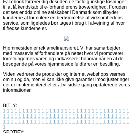
Facebook forærer dig desuden de facto gunstige løsninger
til at få kendskab til e-forhandlerens troværdighed. Foruden
det ses endda online selskaber i Danmark som tilbyder
kunderne at formulere en bedømmelse af virksomhedens
service, som ligeledes bør tages i brug til afvejning af hvor
tilfredse kunderne er.
Hjemmesiden er reklamefinansieret. Vi har samarbejder
med massevis af forhandlere på nettet hvor vi promoverer
forretningernes varer, og indkasserer honorar når en af de
besøgende på vores hjemmeside fuldfører en bestilling.
Viden vedrørende produkter og internet webshops værnes
om nu og da, men vi kan ikke give garantier imod justeringer
der er implementeret efter at vi sidste gang opdaterede vores
informationer.
BITLY:
1
1
1
1
1
1
1
1
1
1
1
1
1
1
1
1
1
1
1
1
1
1
1
1
1
1
1
1
1
1
1
1
1
1
1
1
1
1
1
1
1
1
1
1
1
1
1
1
1
1
1
1
1
1
1
1
1
1
1
1
1
1
1
1
1
1
1
1
1
1
1
1
1
1
1
1
1
1
1
1
1
1
1
1
1
1
1
1
1
1
1
1
1
1
1
1
1
1
1
1
SPOTIFY: