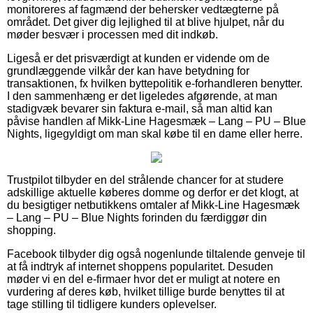
monitoreres af fagmænd der behersker vedtægterne på
området. Det giver dig lejlighed til at blive hjulpet, når du
møder besvær i processen med dit indkøb.
Ligeså er det prisværdigt at kunden er vidende om de
grundlæggende vilkår der kan have betydning for
transaktionen, fx hvilken byttepolitik e-forhandleren benytter.
I den sammenhæng er det ligeledes afgørende, at man
stadigvæk bevarer sin faktura e-mail, så man altid kan
påvise handlen af Mikk-Line Hagesmæk – Lang – PU – Blue
Nights, ligegyldigt om man skal købe til en dame eller herre.
Trustpilot tilbyder en del strålende chancer for at studere
adskillige aktuelle køberes domme og derfor er det klogt, at
du besigtiger netbutikkens omtaler af Mikk-Line Hagesmæk
– Lang – PU – Blue Nights forinden du færdiggør din
shopping.
Facebook tilbyder dig også nogenlunde tiltalende genveje til
at få indtryk af internet shoppens popularitet. Desuden
møder vi en del e-firmaer hvor det er muligt at notere en
vurdering af deres køb, hvilket tillige burde benyttes til at
tage stilling til tidligere kunders oplevelser.