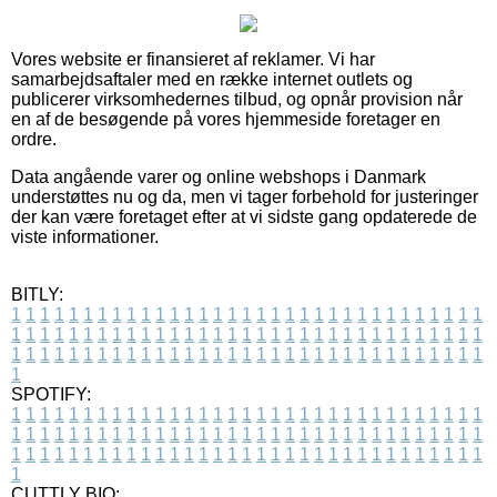
Vores website er finansieret af reklamer. Vi har
samarbejdsaftaler med en række internet outlets og
publicerer virksomhedernes tilbud, og opnår provision når
en af de besøgende på vores hjemmeside foretager en
ordre.
Data angående varer og online webshops i Danmark
understøttes nu og da, men vi tager forbehold for justeringer
der kan være foretaget efter at vi sidste gang opdaterede de
viste informationer.
BITLY:
1
1
1
1
1
1
1
1
1
1
1
1
1
1
1
1
1
1
1
1
1
1
1
1
1
1
1
1
1
1
1
1
1
1
1
1
1
1
1
1
1
1
1
1
1
1
1
1
1
1
1
1
1
1
1
1
1
1
1
1
1
1
1
1
1
1
1
1
1
1
1
1
1
1
1
1
1
1
1
1
1
1
1
1
1
1
1
1
1
1
1
1
1
1
1
1
1
1
1
1
SPOTIFY:
1
1
1
1
1
1
1
1
1
1
1
1
1
1
1
1
1
1
1
1
1
1
1
1
1
1
1
1
1
1
1
1
1
1
1
1
1
1
1
1
1
1
1
1
1
1
1
1
1
1
1
1
1
1
1
1
1
1
1
1
1
1
1
1
1
1
1
1
1
1
1
1
1
1
1
1
1
1
1
1
1
1
1
1
1
1
1
1
1
1
1
1
1
1
1
1
1
1
1
1
CUTTLY BIO: