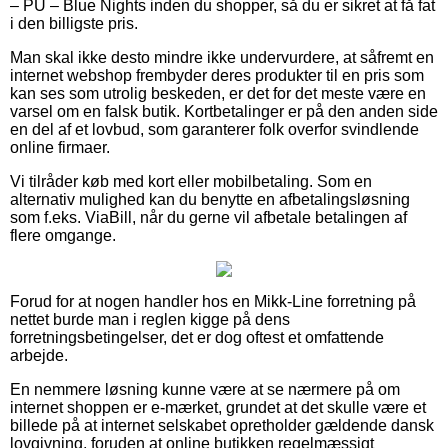
– PU – Blue Nights inden du shopper, så du er sikret at få fat
i den billigste pris.
Man skal ikke desto mindre ikke undervurdere, at såfremt en
internet webshop frembyder deres produkter til en pris som
kan ses som utrolig beskeden, er det for det meste være en
varsel om en falsk butik. Kortbetalinger er på den anden side
en del af et lovbud, som garanterer folk overfor svindlende
online firmaer.
Vi tilråder køb med kort eller mobilbetaling. Som en
alternativ mulighed kan du benytte en afbetalingsløsning
som f.eks. ViaBill, når du gerne vil afbetale betalingen af
flere omgange.
Forud for at nogen handler hos en Mikk-Line forretning på
nettet burde man i reglen kigge på dens
forretningsbetingelser, det er dog oftest et omfattende
arbejde.
En nemmere løsning kunne være at se nærmere på om
internet shoppen er e-mærket, grundet at det skulle være et
billede på at internet selskabet opretholder gældende dansk
lovgivning, foruden at online butikken regelmæssigt