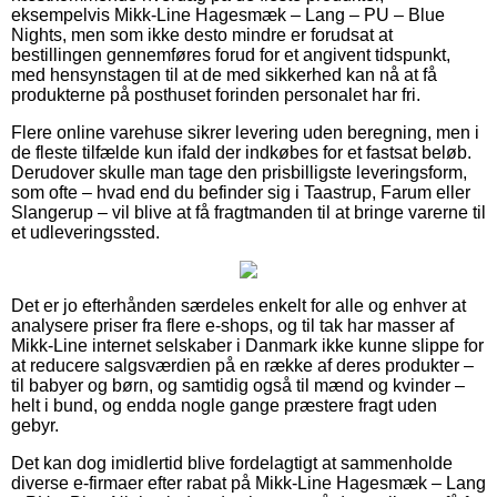
eksempelvis Mikk-Line Hagesmæk – Lang – PU – Blue
Nights, men som ikke desto mindre er forudsat at
bestillingen gennemføres forud for et angivent tidspunkt,
med hensynstagen til at de med sikkerhed kan nå at få
produkterne på posthuset forinden personalet har fri.
Flere online varehuse sikrer levering uden beregning, men i
de fleste tilfælde kun ifald der indkøbes for et fastsat beløb.
Derudover skulle man tage den prisbilligste leveringsform,
som ofte – hvad end du befinder sig i Taastrup, Farum eller
Slangerup – vil blive at få fragtmanden til at bringe varerne til
et udleveringssted.
Det er jo efterhånden særdeles enkelt for alle og enhver at
analysere priser fra flere e-shops, og til tak har masser af
Mikk-Line internet selskaber i Danmark ikke kunne slippe for
at reducere salgsværdien på en række af deres produkter –
til babyer og børn, og samtidig også til mænd og kvinder –
helt i bund, og endda nogle gange præstere fragt uden
gebyr.
Det kan dog imidlertid blive fordelagtigt at sammenholde
diverse e-firmaer efter rabat på Mikk-Line Hagesmæk – Lang