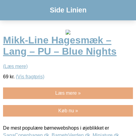
Side Linien
Mikk-Line Hagesmæk –
Lang – PU – Blue Nights
(Læs mere)
69
kr.
(Vis fragtpris)
Læs mere »
Køb nu »
De mest populære børnewebshops i øjeblikket er
SagaCopenhagen.dk
,
BarnetsVerden.dk
,
Miniature.dk
,