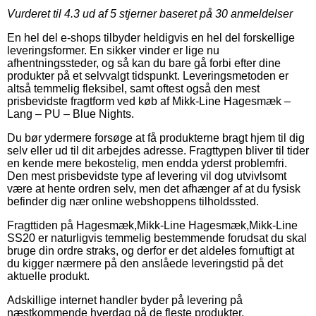
Vurderet til
4.3
ud af 5 stjerner baseret på
30
anmeldelser
En hel del e-shops tilbyder heldigvis en hel del forskellige
leveringsformer. En sikker vinder er lige nu
afhentningssteder, og så kan du bare gå forbi efter dine
produkter på et selvvalgt tidspunkt. Leveringsmetoden er
altså temmelig fleksibel, samt oftest også den mest
prisbevidste fragtform ved køb af Mikk-Line Hagesmæk –
Lang – PU – Blue Nights.
Du bør ydermere forsøge at få produkterne bragt hjem til dig
selv eller ud til dit arbejdes adresse. Fragttypen bliver til tider
en kende mere bekostelig, men endda yderst problemfri.
Den mest prisbevidste type af levering vil dog utvivlsomt
være at hente ordren selv, men det afhænger af at du fysisk
befinder dig nær online webshoppens tilholdssted.
Fragttiden på Hagesmæk,Mikk-Line Hagesmæk,Mikk-Line
SS20 er naturligvis temmelig bestemmende forudsat du skal
bruge din ordre straks, og derfor er det aldeles fornuftigt at
du kigger nærmere på den anslåede leveringstid på det
aktuelle produkt.
Adskillige internet handler byder på levering på
næstkommende hverdag på de fleste produkter,