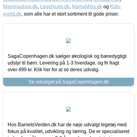
Mammashop.dk
,
Legehjulet.dk
,
MamaMilla.dk
og
Kids-
world.dk
, som alle har et stort sortiment til gode priser.
SagaCopenhagen.dk sælger økologisk og bæredygtigt
udstyr til børn. Levering på 1-3 hverdage, og fri fragt
over 499 kr. Klik her for at se deres udvalg.
Se udvalget på SagaCopenhagen.dk
Hos BarnetsVerden.dk har de nøje udvalgt legetøj med
fokus på kvalitet, udvikling og læring. De er specialiseret