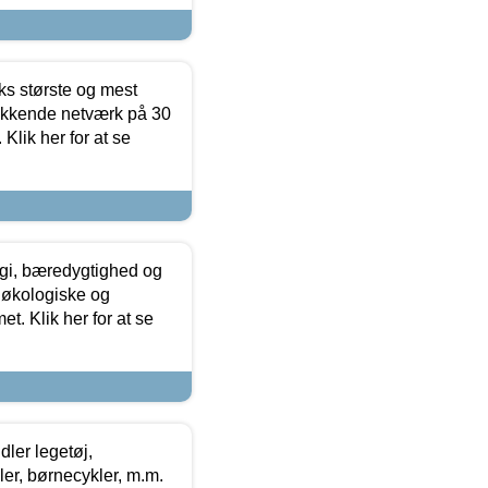
ks største og mest
ækkende netværk på 30
Klik her for at se
gi, bæredygtighed og
 økologiske og
t. Klik her for at se
ler legetøj,
r, børnecykler, m.m.