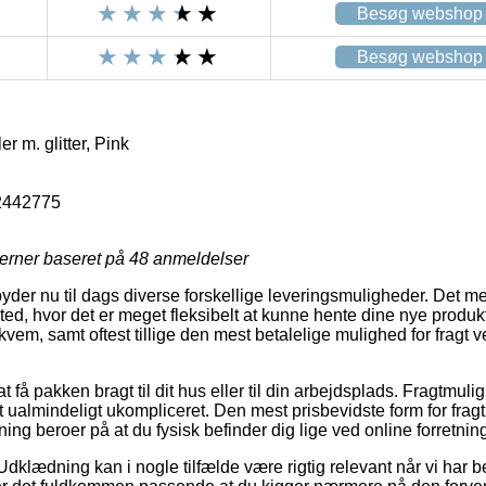
Besøg webshop
Besøg webshop
er m. glitter, Pink
2442775
jerner baseret på
48
anmeldelser
yder nu til dags diverse forskellige leveringsmuligheder. Det mes
ssted, hvor det er meget fleksibelt at kunne hente dine nye produ
ekvem, samt oftest tillige den mest betalelige mulighed for fragt 
t få pakken bragt til dit hus eller til din arbejdsplads. Fragtmuli
almindeligt ukompliceret. Den mest prisbevidste form for fragt 
ing beroer på at du fysisk befinder dig lige ved online forretni
dklædning kan i nogle tilfælde være rigtig relevant når vi har b