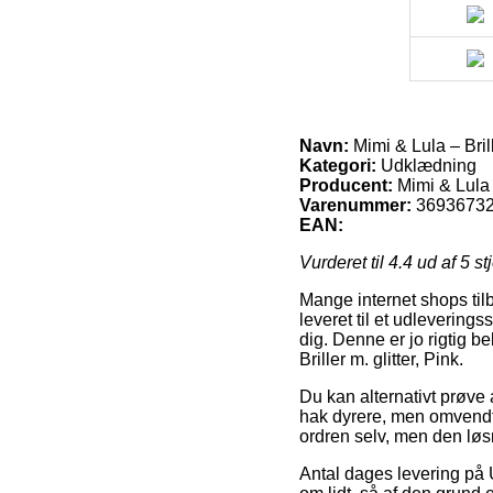
Navn:
Mimi & Lula – Brill
Kategori:
Udklædning
Producent:
Mimi & Lula
Varenummer:
3693673
EAN:
Vurderet til
4.4
ud af 5 st
Mange internet shops tilb
leveret til et udlevering
dig. Denne er jo rigtig b
Briller m. glitter, Pink.
Du kan alternativt prøve a
hak dyrere, men omvendt u
ordren selv, men den løsn
Antal dages levering på U