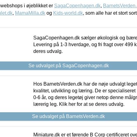
webshops i øjeblikket er
SagaCopenhagen.dk
,
BarnetsVerden
let.dk
,
MamaMilla.dk
og
Kids-world.dk
, som alle har et stort sor
SagaCopenhagen.dk sælger økologisk og bæredyg
Levering på 1-3 hverdage, og fri fragt over 499 kr.
deres udvalg.
Se udvalget på SagaCopenhagen.dk
Hos BarnetsVerden.dk har de nøje udvalgt lege
kvalitet, udvikling og læring. De er specialisere
0-6 år, og deres legetøj giver netop denne målgru
lærerig leg. Klik her for at se deres udvalg.
Se udvalget på BarnetsVerden.dk
Miniature.dk er et førende B Corp certificeret o