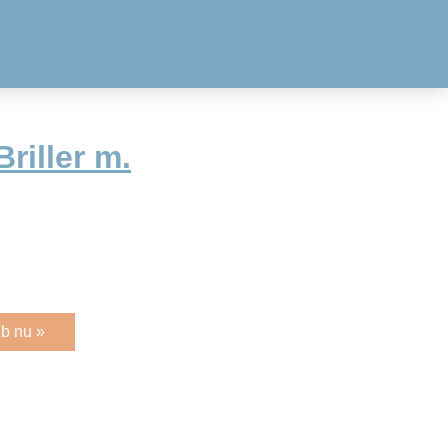
riller m.
b nu »