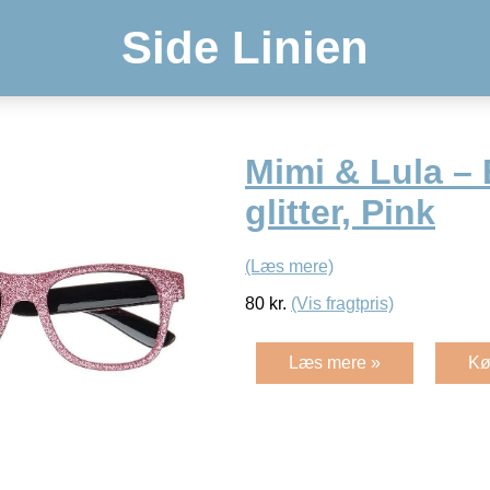
Side Linien
Mimi & Lula – B
glitter, Pink
(Læs mere)
80
kr.
(Vis fragtpris)
Læs mere »
Kø