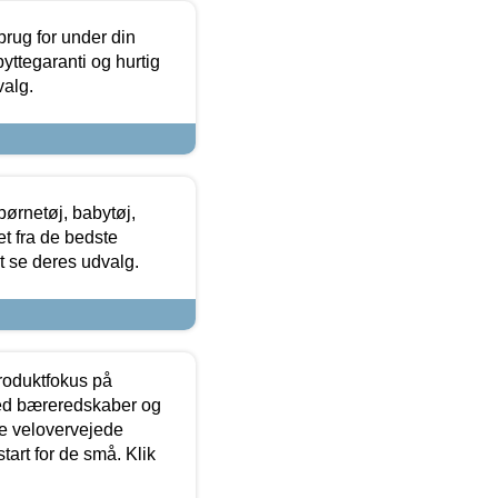
brug for under din
yttegaranti og hurtig
valg.
ørnetøj, babytøj,
t fra de bedste
at se deres udvalg.
produktfokus på
med bæreredskaber og
e velovervejede
tart for de små. Klik