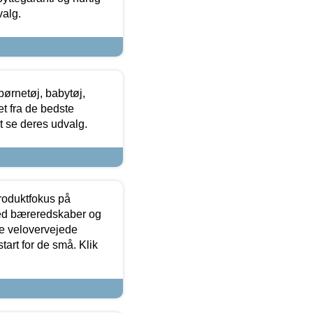
valg.
ørnetøj, babytøj,
t fra de bedste
at se deres udvalg.
produktfokus på
med bæreredskaber og
e velovervejede
tart for de små. Klik