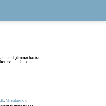
 en sort glimmer forside,
asken sættes fast om
.dk
,
Miniature.dk
,