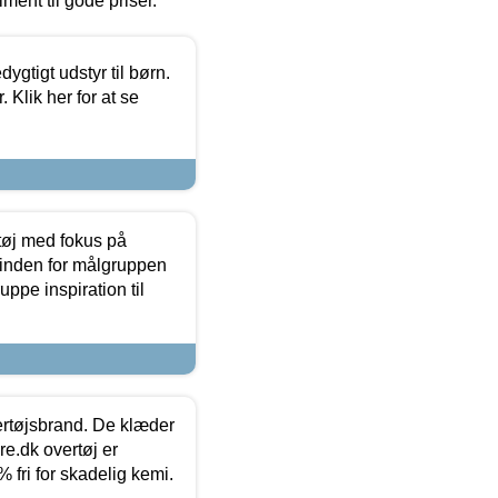
timent til gode priser.
tigt udstyr til børn.
 Klik her for at se
tøj med fokus på
t inden for målgruppen
ppe inspiration til
vertøjsbrand. De klæder
ure.dk overtøj er
fri for skadelig kemi.