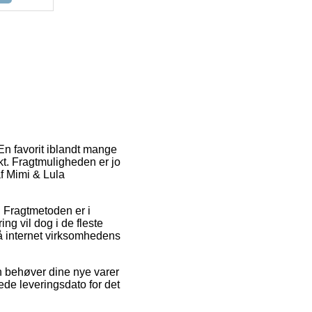
 En favorit iblandt mange
nkt. Fragtmuligheden er jo
af Mimi & Lula
r. Fragtmetoden er i
ng vil dog i de fleste
på internet virksomhedens
n behøver dine nye varer
ede leveringsdato for det