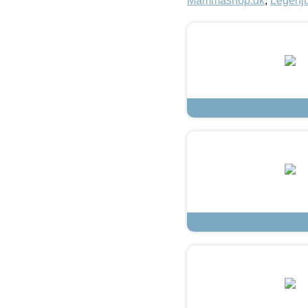
Mammashop.dk
,
Legehju