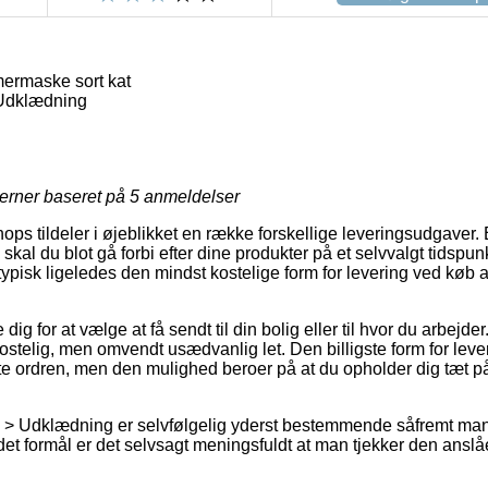
ermaske sort kat
Udklædning
jerner baseret på
5
anmeldelser
ops tildeler i øjeblikket en række forskellige leveringsudgaver.
 skal du blot gå forbi efter dine produkter på et selvvalgt tidspu
ypisk ligeledes den mindst kostelige form for levering ved køb 
ig for at vælge at få sendt til din bolig eller til hvor du arbejde
stelig, men omvendt usædvanlig let. Den billigste form for leveri
nte ordren, men den mulighed beroer på at du opholder dig tæt 
e > Udklædning er selvfølgelig yderst bestemmende såfremt ma
et formål er det selvsagt meningsfuldt at man tjekker den anslå