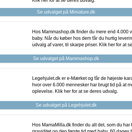
Klik her for at se deres udvalg.
Se udvalget på Miniature.dk
Hos Mammashop.dk finder du mere end 4.000 var
baby. Når du køber hos dem får du hurtig levering
udvalg af varer, til skarpe priser. Klik her for at 
Se udvalget på Mammashop.dk
Legehjulet.dk er e-Mærket og får de højeste kara
hvor over 6.000 mennesker har brugt tid på at m
oplevelse. Klik her for at se deres udvalg.
Se udvalget på Legehjulet.dk
Hos MamaMilla.dk finder du alt det, som du har 
graviditet og den første tid med baby. 60 dages b