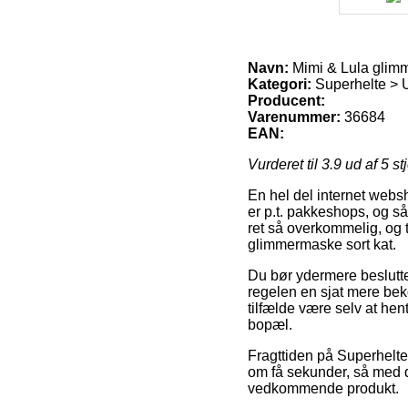
Navn:
Mimi & Lula glimm
Kategori:
Superhelte > 
Producent:
Varenummer:
36684
EAN:
Vurderet til
3.9
ud af 5 st
En hel del internet websh
er p.t. pakkeshops, og så
ret så overkommelig, og t
glimmermaske sort kat.
Du bør ydermere beslutte d
regelen en sjat mere beko
tilfælde være selv at he
bopæl.
Fragttiden på Superhelt
om få sekunder, så med d
vedkommende produkt.