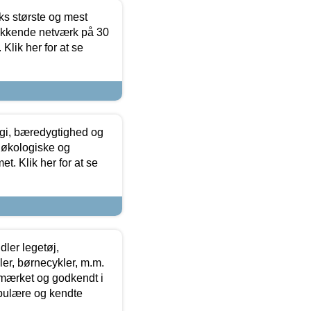
ks største og mest
ækkende netværk på 30
Klik her for at se
gi, bæredygtighed og
 økologiske og
t. Klik her for at se
ler legetøj,
r, børnecykler, m.m.
-mærket og godkendt i
opulære og kendte