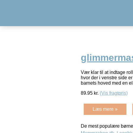
glimmermas
Vær klar til at indtage r
hvor der i venstre side e
barnets hoved med en el
89.95
kr.
(Vis fragtpris)
Læs mere »
De mest populære børne