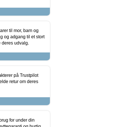
er til mor, barn og
 og adgang til et stort
se deres udvalg.
kterer på Trustpilot
elde retur om deres
brug for under din
yttegaranti og hurtig