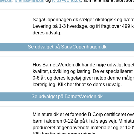
let.dk
,
MamaMilla.dk
og
Kids-world.dk
, som alle har et stort sor
SagaCopenhagen.dk sælger økologisk og bæredyg
Levering på 1-3 hverdage, og fri fragt over 499 kr.
deres udvalg.
Se udvalget på SagaCopenhagen.dk
Hos BarnetsVerden.dk har de nøje udvalgt lege
kvalitet, udvikling og læring. De er specialisere
0-6 år, og deres legetøj giver netop denne målgru
lærerig leg. Klik her for at se deres udvalg.
Se udvalget på BarnetsVerden.dk
Miniature.dk er et førende B Corp certificeret o
børn i alderen 0-12 år på til al slags vejr. Miniat
produceret af genanvendte materialer og er 100% 