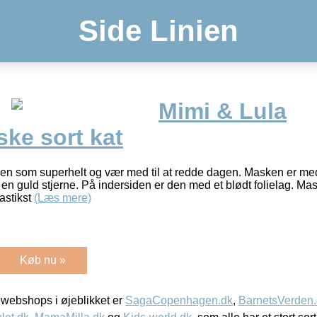
Side Linien
Mimi & Lula
ke sort kat
ollen som superhelt og vær med til at redde dagen. Masken er med
r en guld stjerne. På indersiden er den med et blødt folielag. M
astikst
(Læs mere)
Køb nu »
webshops i øjeblikket er
SagaCopenhagen.dk
,
BarnetsVerden