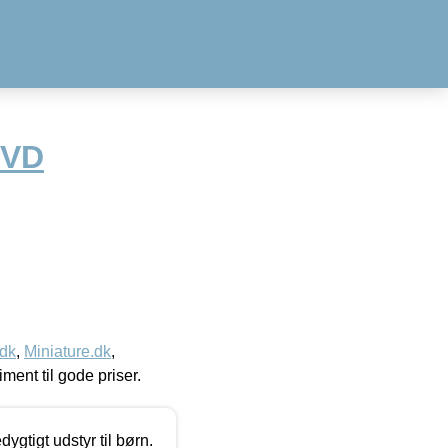
DVD
.dk
,
Miniature.dk
,
timent til gode priser.
tigt udstyr til børn.