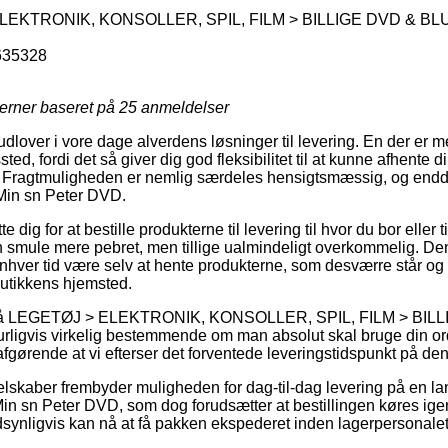
D
EKTRONIK, KONSOLLER, SPIL, FILM > BILLIGE DVD & BLU
635328
jerner baseret på
25
anmeldelser
udlover i vore dage alverdens løsninger til levering. En der er m
ssted, fordi det så giver dig god fleksibilitet til at kunne afhente 
. Fragtmuligheden er nemlig særdeles hensigtsmæssig, og endda t
 Min sn Peter DVD.
dig for at bestille produkterne til levering til hvor du bor eller t
n smule mere pebret, men tillige ualmindeligt overkommelig. Den 
 enhver tid være selv at hente produkterne, som desværre står og
butikkens hjemsted.
 på LEGETØJ > ELEKTRONIK, KONSOLLER, SPIL, FILM > BIL
ligvis virkelig bestemmende om man absolut skal bruge din ordr
fgørende at vi efterser det forventede leveringstidspunkt på den
elskaber frembyder muligheden for dag-til-dag levering på en l
in sn Peter DVD, som dog forudsætter at bestillingen køres igen
synligvis kan nå at få pakken ekspederet inden lagerpersonalet f