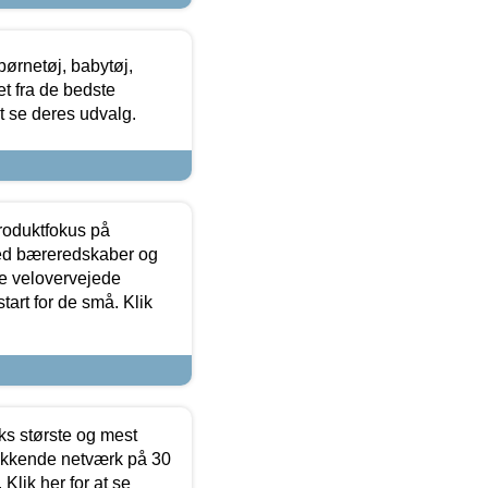
ørnetøj, babytøj,
t fra de bedste
at se deres udvalg.
produktfokus på
med bæreredskaber og
e velovervejede
tart for de små. Klik
ks største og mest
ækkende netværk på 30
Klik her for at se