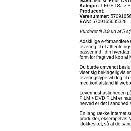
Navn:
Min sn Peter DV
Kategori:
LEGETØJ > EL
Producent:
Varenummer:
5709165
EAN:
5709165635328
Vurderet til
3.9
ud af 5 st
Adskillige e-forhandlere 
levering til et afhentning
passer ind i din hverdag
form for fragt ved køb af
Du burde omvendt beslutte 
viser sig beklageligvis e
leveringstype vil dog til
med kort afstand til web
Leveringshastigheden
FILM > DVD FILM er natur
herved er det i sandhed a
En lang række internet s
produkter, eksempelvis M
klokkeslæt, så at de sand