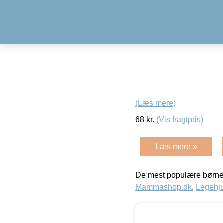
(Læs mere)
68
kr.
(Vis fragtpris)
Læs mere »
De mest populære børne
Mammashop.dk
,
Legehju