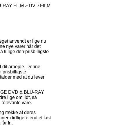
-RAY FILM > DVD FILM
eget anvendt er lige nu
dine nye varer når det
illige den prisbilligste
il dit arbejde. Denne
prisbilligste
 falder med at du lever
LIGE DVD & BLU-RAY
e lige om lidt, så
 relevante vare.
ang række af deres
nem tidligere end et fast
år fri.