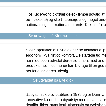
Hos Kids-world.dk fører de et kæmpe udvalg af b
børnesko, tøj og sko til teenagers og meget ande
nationale og internationale brands. Klik her for 
Se udvalget på Kids-world.dk
Siden opstarten af Livrig.dk har de fastholdt et 
ergonomi, kvalitet og komfort. De startede ud 
har med tiden udvidet deres sortiment med andr
produkter, som de mener kan bidrage til en god s
her for at se deres udvalg.
Se udvalget på Livrig.dk
Babysam.dk blev etableret i 1973 og er Danmar
innovative kæde for babyudstyr med et landsd
detailbutikker, samt institutionssalg og webshop. 