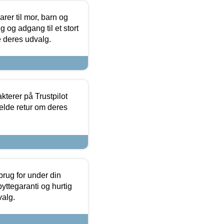
er til mor, barn og
 og adgang til et stort
se deres udvalg.
kterer på Trustpilot
elde retur om deres
brug for under din
yttegaranti og hurtig
valg.