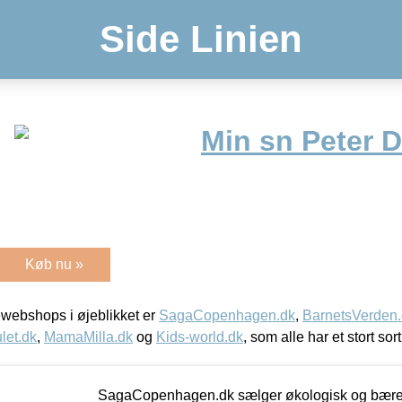
Side Linien
Min sn Peter 
Køb nu »
webshops i øjeblikket er
SagaCopenhagen.dk
,
BarnetsVerden
let.dk
,
MamaMilla.dk
og
Kids-world.dk
, som alle har et stort sor
SagaCopenhagen.dk sælger økologisk og bæredyg