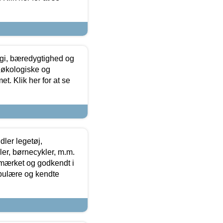
gi, bæredygtighed og
 økologiske og
t. Klik her for at se
ler legetøj,
r, børnecykler, m.m.
-mærket og godkendt i
opulære og kendte