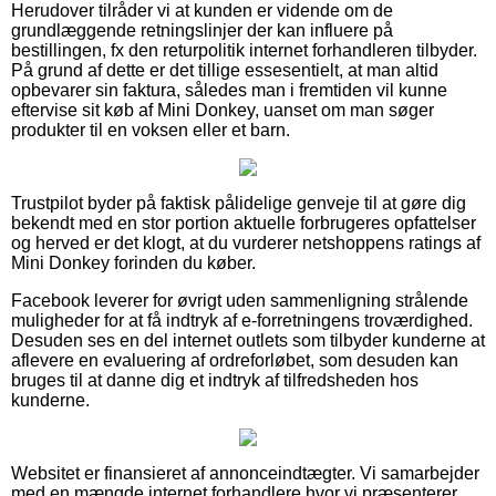
Herudover tilråder vi at kunden er vidende om de
grundlæggende retningslinjer der kan influere på
bestillingen, fx den returpolitik internet forhandleren tilbyder.
På grund af dette er det tillige essesentielt, at man altid
opbevarer sin faktura, således man i fremtiden vil kunne
eftervise sit køb af Mini Donkey, uanset om man søger
produkter til en voksen eller et barn.
Trustpilot byder på faktisk pålidelige genveje til at gøre dig
bekendt med en stor portion aktuelle forbrugeres opfattelser
og herved er det klogt, at du vurderer netshoppens ratings af
Mini Donkey forinden du køber.
Facebook leverer for øvrigt uden sammenligning strålende
muligheder for at få indtryk af e-forretningens troværdighed.
Desuden ses en del internet outlets som tilbyder kunderne at
aflevere en evaluering af ordreforløbet, som desuden kan
bruges til at danne dig et indtryk af tilfredsheden hos
kunderne.
Websitet er finansieret af annonceindtægter. Vi samarbejder
med en mængde internet forhandlere hvor vi præsenterer