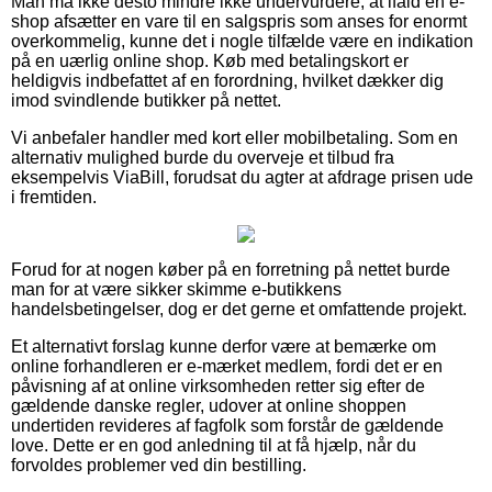
Man må ikke desto mindre ikke undervurdere, at ifald en e-
shop afsætter en vare til en salgspris som anses for enormt
overkommelig, kunne det i nogle tilfælde være en indikation
på en uærlig online shop. Køb med betalingskort er
heldigvis indbefattet af en forordning, hvilket dækker dig
imod svindlende butikker på nettet.
Vi anbefaler handler med kort eller mobilbetaling. Som en
alternativ mulighed burde du overveje et tilbud fra
eksempelvis ViaBill, forudsat du agter at afdrage prisen ude
i fremtiden.
Forud for at nogen køber på en forretning på nettet burde
man for at være sikker skimme e-butikkens
handelsbetingelser, dog er det gerne et omfattende projekt.
Et alternativt forslag kunne derfor være at bemærke om
online forhandleren er e-mærket medlem, fordi det er en
påvisning af at online virksomheden retter sig efter de
gældende danske regler, udover at online shoppen
undertiden revideres af fagfolk som forstår de gældende
love. Dette er en god anledning til at få hjælp, når du
forvoldes problemer ved din bestilling.