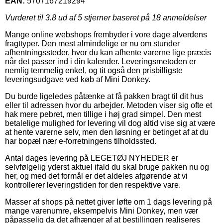
EAN:
5707167219294
Vurderet til
3.8
ud af 5 stjerner baseret på
18
anmeldelser
Mange online webshops frembyder i vore dage alverdens
fragttyper. Den mest almindelige er nu om stunder
afhentningssteder, hvor du kan afhente varerne lige præcis
når det passer ind i din kalender. Leveringsmetoden er
nemlig temmelig enkel, og tit også den prisbilligste
leveringsudgave ved køb af Mini Donkey.
Du burde ligeledes påtænke at få pakken bragt til dit hus
eller til adressen hvor du arbejder. Metoden viser sig ofte et
hak mere pebret, men tillige i høj grad simpel. Den mest
betalelige mulighed for levering vil dog altid vise sig at være
at hente varerne selv, men den løsning er betinget af at du
har bopæl nær e-forretningens tilholdssted.
Antal dages levering på LEGETØJ NYHEDER er
selvfølgelig yderst aktuel ifald du skal bruge pakken nu og
her, og med det formål er det aldeles afgørende at vi
kontrollerer leveringstiden for den respektive vare.
Masser af shops på nettet giver løfte om 1 dags levering på
mange varenumre, eksempelvis Mini Donkey, men vær
påpasselig da det afhænger af at bestillingen realiseres