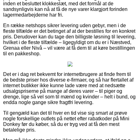
inden et besluttet klokkeslæt, med det formål at de
sandsynligvis kan nå at få de nye varer klargjort forinden
lagermedarbejderne har fri.
En række netshops sikrer levering uden gebyr, men i de
fleste tilfælde er det betinget af at der bestilles for en konkret
pris. Derudover kan du tage den billigste løsning til levering,
hvilket i de fleste tilfælde – ligegyldigt om du er i Næstved,
Grenaa eller Nivå – vil være at få dem til at køre bestillingen
til en pakkeshop.
Det er i dag ret bekvemt for internetbrugere at finde frem til
de bedste priser hos diverse e-firmaer, og så har flertallet af
internet butikker ikke kunne lade være med at nedsætte
udsalgspriserne på mange af deres varer – til piger og
drenge, lige så vel som til mænd og kvinder – helt i bund, og
endda nogle gange sikre fragtfri levering.
Til gengæld kan det til hver en tid vise sig smart at prøve
nogle forskellige outlets på nettet efter rabatkoder på Mini
Donkey før du køber, så du er tryg ved at få den mest
betalelige pris.