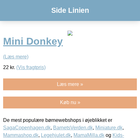
Side Linien
Mini Donkey
(Læs mere)
22
kr.
(Vis fragtpris)
Læs mere »
Køb nu »
De mest populære børnewebshops i øjeblikket er
SagaCopenhagen.dk
,
BarnetsVerden.dk
,
Miniature.dk
,
Mammashop.dk
,
Legehjulet.dk
,
MamaMilla.dk
og
Kids-