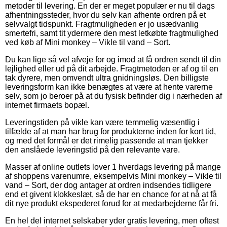
metoder til levering. En der er meget populær er nu til dags
afhentningssteder, hvor du selv kan afhente ordren på et
selvvalgt tidspunkt. Fragtmuligheden er jo usædvanlig
smertefri, samt tit ydermere den mest letkøbte fragtmulighed
ved køb af Mini monkey – Vikle til vand – Sort.
Du kan lige så vel afveje for og imod at få ordren sendt til din
lejlighed eller ud på dit arbejde. Fragtmetoden er af og til en
tak dyrere, men omvendt ultra gnidningsløs. Den billigste
leveringsform kan ikke benægtes at være at hente varerne
selv, som jo beroer på at du fysisk befinder dig i nærheden af
internet firmaets bopæl.
Leveringstiden på vikle kan være temmelig væsentlig i
tilfælde af at man har brug for produkterne inden for kort tid,
og med det formål er det rimelig passende at man tjekker
den anslåede leveringstid på den relevante vare.
Masser af online outlets lover 1 hverdags levering på mange
af shoppens varenumre, eksempelvis Mini monkey – Vikle til
vand – Sort, der dog antager at ordren indsendes tidligere
end et givent klokkeslæt, så de har en chance for at nå at få
dit nye produkt ekspederet forud for at medarbejderne får fri.
En hel del internet selskaber yder gratis levering, men oftest