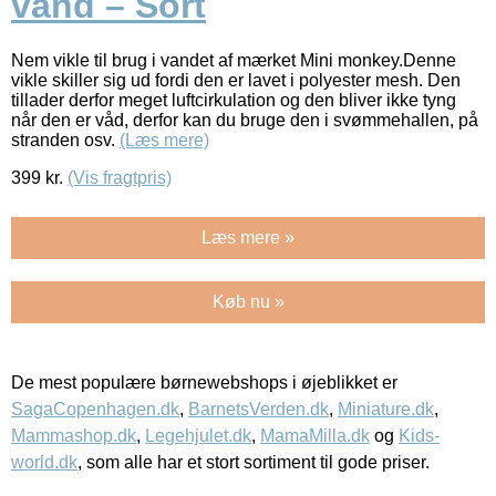
vand – Sort
Nem vikle til brug i vandet af mærket Mini monkey.Denne
vikle skiller sig ud fordi den er lavet i polyester mesh. Den
tillader derfor meget luftcirkulation og den bliver ikke tyng
når den er våd, derfor kan du bruge den i svømmehallen, på
stranden osv.
(Læs mere)
399
kr.
(Vis fragtpris)
Læs mere »
Køb nu »
De mest populære børnewebshops i øjeblikket er
SagaCopenhagen.dk
,
BarnetsVerden.dk
,
Miniature.dk
,
Mammashop.dk
,
Legehjulet.dk
,
MamaMilla.dk
og
Kids-
world.dk
, som alle har et stort sortiment til gode priser.