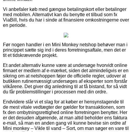
Vi anbefaler køb med gængse betalingskort eller betalinger
med mobilen. Alternativt kan du benytte et tilbud som fx
ViaBill, hvis du har i sinde at finansiere omkostningerne over
en periode.
Før nogen handler i en Mini Monkey netshop behøver man i
princippet sætte sig ind i deres forretningsaftale, men det er
tit et tidskrævende projekt.
Et andet alternativ kunne være at undersøge hvorvidt online
firmaet er medlem af e-mærket, siden det almindeligvis er en
sikring om at netshoppen føjer de officielle regler, udover at
butikken rutinemæssigt undersøges af eksperter som forstår
vilkårene. Det giver dig anledning til at få bistand, for så vidt
du får problemstillinger i processen med din ordre.
Endvidere slår vi et slag for at køber er hensynstagende til
de mest vitale vedtægter der gælder for transaktionen, som
fx den ombytningsrettighed online forretningen benytter. Her
er det desuden afgørende, at man altid beholder ens faktura
e-mail, så man en anden gang vil kunne bevise sin ordre af
Mini monkey – Vikle til vand – Sort, om man søger en vare til