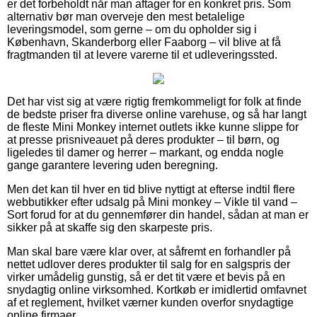
er det forbeholdt når man aftager for en konkret pris. Som
alternativ bør man overveje den mest betalelige
leveringsmodel, som gerne – om du opholder sig i
København, Skanderborg eller Faaborg – vil blive at få
fragtmanden til at levere varerne til et udleveringssted.
Det har vist sig at være rigtig fremkommeligt for folk at finde
de bedste priser fra diverse online varehuse, og så har langt
de fleste Mini Monkey internet outlets ikke kunne slippe for
at presse prisniveauet på deres produkter – til børn, og
ligeledes til damer og herrer – markant, og endda nogle
gange garantere levering uden beregning.
Men det kan til hver en tid blive nyttigt at efterse indtil flere
webbutikker efter udsalg på Mini monkey – Vikle til vand –
Sort forud for at du gennemfører din handel, sådan at man er
sikker på at skaffe sig den skarpeste pris.
Man skal bare være klar over, at såfremt en forhandler på
nettet udlover deres produkter til salg for en salgspris der
virker umådelig gunstig, så er det tit være et bevis på en
snydagtig online virksomhed. Kortkøb er imidlertid omfavnet
af et reglement, hvilket værner kunden overfor snydagtige
online firmaer.