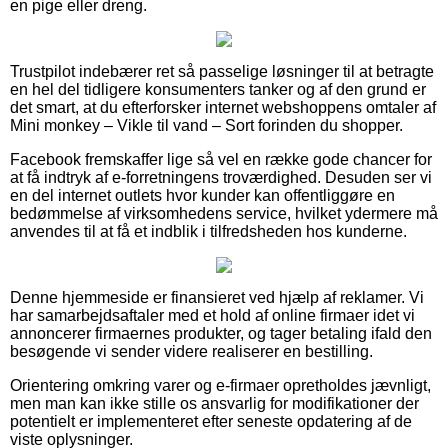
en pige eller dreng.
Trustpilot indebærer ret så passelige løsninger til at betragte
en hel del tidligere konsumenters tanker og af den grund er
det smart, at du efterforsker internet webshoppens omtaler af
Mini monkey – Vikle til vand – Sort forinden du shopper.
Facebook fremskaffer lige så vel en række gode chancer for
at få indtryk af e-forretningens troværdighed. Desuden ser vi
en del internet outlets hvor kunder kan offentliggøre en
bedømmelse af virksomhedens service, hvilket ydermere må
anvendes til at få et indblik i tilfredsheden hos kunderne.
Denne hjemmeside er finansieret ved hjælp af reklamer. Vi
har samarbejdsaftaler med et hold af online firmaer idet vi
annoncerer firmaernes produkter, og tager betaling ifald den
besøgende vi sender videre realiserer en bestilling.
Orientering omkring varer og e-firmaer opretholdes jævnligt,
men man kan ikke stille os ansvarlig for modifikationer der
potentielt er implementeret efter seneste opdatering af de
viste oplysninger.