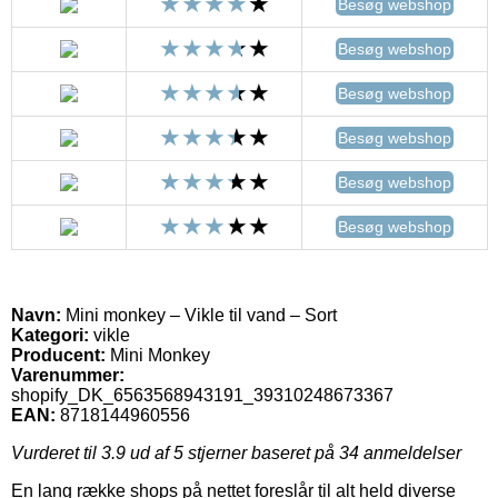
Besøg webshop
Besøg webshop
Besøg webshop
Besøg webshop
Besøg webshop
Besøg webshop
Navn:
Mini monkey – Vikle til vand – Sort
Kategori:
vikle
Producent:
Mini Monkey
Varenummer:
shopify_DK_6563568943191_39310248673367
EAN:
8718144960556
Vurderet til
3.9
ud af 5 stjerner baseret på
34
anmeldelser
En lang række shops på nettet foreslår til alt held diverse