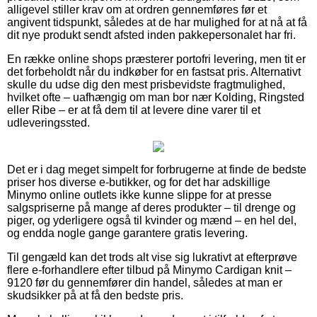
alligevel stiller krav om at ordren gennemføres før et
angivent tidspunkt, således at de har mulighed for at nå at få
dit nye produkt sendt afsted inden pakkepersonalet har fri.
En række online shops præsterer portofri levering, men tit er
det forbeholdt når du indkøber for en fastsat pris. Alternativt
skulle du udse dig den mest prisbevidste fragtmulighed,
hvilket ofte – uafhængig om man bor nær Kolding, Ringsted
eller Ribe – er at få dem til at levere dine varer til et
udleveringssted.
Det er i dag meget simpelt for forbrugerne at finde de bedste
priser hos diverse e-butikker, og for det har adskillige
Minymo online outlets ikke kunne slippe for at presse
salgspriserne på mange af deres produkter – til drenge og
piger, og yderligere også til kvinder og mænd – en hel del,
og endda nogle gange garantere gratis levering.
Til gengæld kan det trods alt vise sig lukrativt at efterprøve
flere e-forhandlere efter tilbud på Minymo Cardigan knit –
9120 før du gennemfører din handel, således at man er
skudsikker på at få den bedste pris.