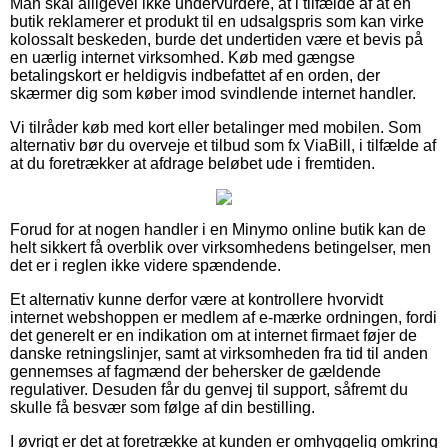
Man skal alligevel ikke undervurdere, at i tilfælde af at en
butik reklamerer et produkt til en udsalgspris som kan virke
kolossalt beskeden, burde det undertiden være et bevis på
en uærlig internet virksomhed. Køb med gængse
betalingskort er heldigvis indbefattet af en orden, der
skærmer dig som køber imod svindlende internet handler.
Vi tilråder køb med kort eller betalinger med mobilen. Som
alternativ bør du overveje et tilbud som fx ViaBill, i tilfælde af
at du foretrækker at afdrage beløbet ude i fremtiden.
Forud for at nogen handler i en Minymo online butik kan de
helt sikkert få overblik over virksomhedens betingelser, men
det er i reglen ikke videre spændende.
Et alternativ kunne derfor være at kontrollere hvorvidt
internet webshoppen er medlem af e-mærke ordningen, fordi
det generelt er en indikation om at internet firmaet føjer de
danske retningslinjer, samt at virksomheden fra tid til anden
gennemses af fagmænd der behersker de gældende
regulativer. Desuden får du genvej til support, såfremt du
skulle få besvær som følge af din bestilling.
I øvrigt er det at foretrække at kunden er omhyggelig omkring