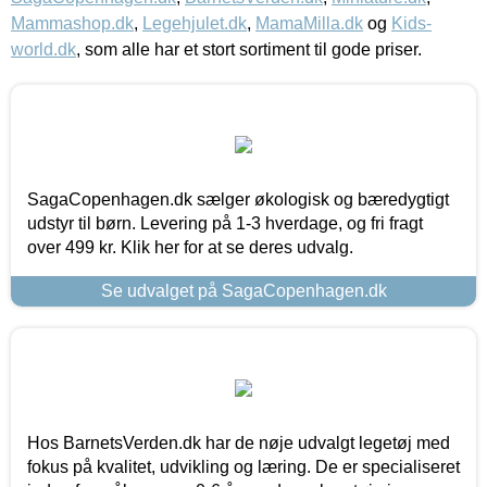
Mammashop.dk
,
Legehjulet.dk
,
MamaMilla.dk
og
Kids-
world.dk
, som alle har et stort sortiment til gode priser.
SagaCopenhagen.dk sælger økologisk og bæredygtigt
udstyr til børn. Levering på 1-3 hverdage, og fri fragt
over 499 kr. Klik her for at se deres udvalg.
Se udvalget på SagaCopenhagen.dk
Hos BarnetsVerden.dk har de nøje udvalgt legetøj med
fokus på kvalitet, udvikling og læring. De er specialiseret