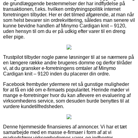
de grundlæggende bestemmelser der har indflydelse på
transaktionen, f.eks. hvilken ombytningspolitik internet
forretningen tilbyder. Her er det tilmed afgørende, at man når
som helst bevarer sin ordrekvittering, således man senere vil
kunne bevidne handlen af Minymo Cardigan knit – 9120,
uden hensyn til om du er på udkig efter varer til en dreng
eller pige.
Trustpilot tilbyder nogle pæne løsninger til at se nærmere på
en længere række andre brugeres domme og derfor tilråder
vi, at du gransker e-forretningens omtaler af Minymo
Cardigan knit – 9120 inden du placerer din ordre.
Facebook frembyder ydermere ret så gunstige muligheder
for at få en idé om e-firmaets popularitet. Herinde møder vi
mange e-forretninger hvor du kan aflevere en evaluering af
virksomhedens service, som desuden burde benyttes til at
vurdere kundetilfredsheden.
Denne hjemmeside finansieres af annoncer. Vi har et tæt
samarbejde med en masse e-firmaer i form af at vi
markedsfører virksomhedernes varer, og indhenter