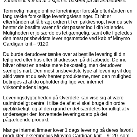
Vurderet til
4.9
ud af 5 stjerner baseret på
38
anmeldelser
Temmelig mange online forretninger foreslår efterhånden en
lang række forskellige leveringsløsninger. Et hit er
efterhånden at få bragt ordren til en pakkeshop, hvor du selv
henter de bestilte varer når det passer ind i din kalender.
Muligheden er jo særdeles let gængelig, samt ofte ligeledes
den mest prisbevidste leveringsmetode ved køb af Minymo
Cardigan knit – 9120.
Du burde derudover tænke over at bestille levering til din
lejlighed eller hus eller til adressen på dit arbejde. Denne
bliver oftest en anelse mere bekostelig, men derudover
særligt smart. Den mest prisbevidste type af levering vil dog
altid være at du selv henter produkterne, men den mulighed
betinges af at du opholder dig lige ved internet
virksomhedens lager.
Leveringsdygtigheden på Overdele kan vise sig at være
ualmindeligt central i tilfælde af at vi skal bruge din ordre
øjeblikkeligt, og af den grund er det særdeles fornuftigt at vi
undersøger den forventede leveringsdato på det
pågældende produkt.
Mange internet firmaer lover 1 dags levering på deres favorit
produkter, eksempelvis Minymo Cardigan knit – 9120, som