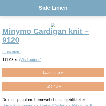
Side Linien
Minymo Cardigan knit –
9120
(Læs mere)
111.98
kr.
(Vis fragtpris)
Læs mere »
Køb nu »
De mest populære børnewebshops i øjeblikket er
SagaCopenhagen.dk
,
BarnetsVerden.dk
,
Miniature.dk
,