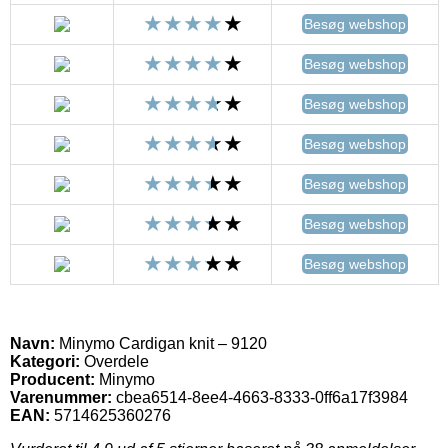
Besøg webshop
Besøg webshop
Besøg webshop
Besøg webshop
Besøg webshop
Besøg webshop
Besøg webshop
Navn:
Minymo Cardigan knit – 9120
Kategori:
Overdele
Producent:
Minymo
Varenummer:
cbea6514-8ee4-4663-8333-0ff6a17f3984
EAN:
5714625360276