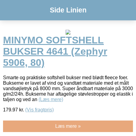
Side Linien
MINYMO SOFTSHELL
BUKSER 4641 (Zephyr
5906, 80)
Smarte og praktiske softshell bukser med blødt fleece foer.
Bukserne er lavet af vind og vandtæt materiale med et målt
vandsøjletryk på 8000 mm. Super åndbart materiale på 3000
g/m2/24h. Bukserne har aftagelige støvlestropper og elastik i
taljen og ved an
(Læs mere)
179.97
kr.
(Vis fragtpris)
Læs mere »