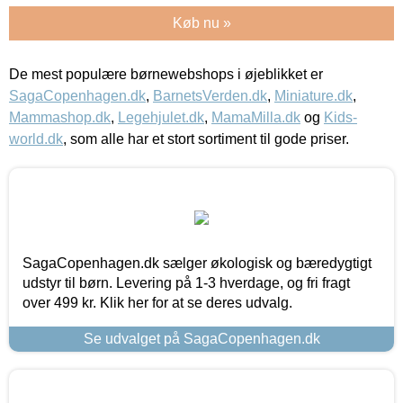
Køb nu »
De mest populære børnewebshops i øjeblikket er
SagaCopenhagen.dk
,
BarnetsVerden.dk
,
Miniature.dk
,
Mammashop.dk
,
Legehjulet.dk
,
MamaMilla.dk
og
Kids-
world.dk
, som alle har et stort sortiment til gode priser.
SagaCopenhagen.dk sælger økologisk og bæredygtigt
udstyr til børn. Levering på 1-3 hverdage, og fri fragt
over 499 kr. Klik her for at se deres udvalg.
Se udvalget på SagaCopenhagen.dk