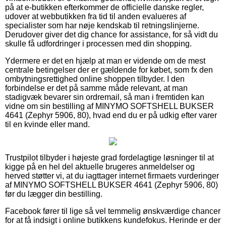
på at e-butikken efterkommer de officielle danske regler,
udover at webbutikken fra tid til anden evalueres af
specialister som har nøje kendskab til retningslinjerne.
Derudover giver det dig chance for assistance, for så vidt du
skulle få udfordringer i processen med din shopping.
Ydermere er det en hjælp at man er vidende om de mest
centrale betingelser der er gældende for købet, som fx den
ombytningsrettighed online shoppen tilbyder. I den
forbindelse er det på samme måde relevant, at man
stadigvæk bevarer sin ordremail, så man i fremtiden kan
vidne om sin bestilling af MINYMO SOFTSHELL BUKSER
4641 (Zephyr 5906, 80), hvad end du er på udkig efter varer
til en kvinde eller mand.
Trustpilot tilbyder i højeste grad fordelagtige løsninger til at
kigge på en hel del aktuelle brugeres anmeldelser og
herved støtter vi, at du iagttager internet firmaets vurderinger
af MINYMO SOFTSHELL BUKSER 4641 (Zephyr 5906, 80)
før du lægger din bestilling.
Facebook fører til lige så vel temmelig ønskværdige chancer
for at få indsigt i online butikkens kundefokus. Herinde er der