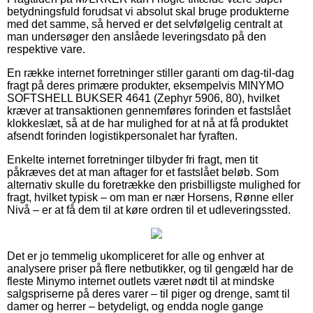
betydningsfuld forudsat vi absolut skal bruge produkterne
med det samme, så herved er det selvfølgelig centralt at
man undersøger den anslåede leveringsdato på den
respektive vare.
En række internet forretninger stiller garanti om dag-til-dag
fragt på deres primære produkter, eksempelvis MINYMO
SOFTSHELL BUKSER 4641 (Zephyr 5906, 80), hvilket
kræver at transaktionen gennemføres forinden et fastslået
klokkeslæt, så at de har mulighed for at nå at få produktet
afsendt forinden logistikpersonalet har fyraften.
Enkelte internet forretninger tilbyder fri fragt, men tit
påkræves det at man aftager for et fastslået beløb. Som
alternativ skulle du foretrække den prisbilligste mulighed for
fragt, hvilket typisk – om man er nær Horsens, Rønne eller
Nivå – er at få dem til at køre ordren til et udleveringssted.
Det er jo temmelig ukompliceret for alle og enhver at
analysere priser på flere netbutikker, og til gengæld har de
fleste Minymo internet outlets været nødt til at mindske
salgspriserne på deres varer – til piger og drenge, samt til
damer og herrer – betydeligt, og endda nogle gange