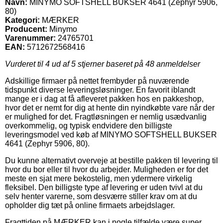
Navn:
MINYMO SOFTSHELL BUKSER 4641 (Zephyr 5906,
80)
Kategori:
MÆRKER
Producent:
Minymo
Varenummer:
24765701
EAN:
5712672568416
Vurderet til
4
ud af 5 stjerner baseret på
48
anmeldelser
Adskillige firmaer på nettet frembyder på nuværende
tidspunkt diverse leveringsløsninger. En favorit iblandt
mange er i dag at få afleveret pakken hos en pakkeshop,
hvor det er nemt for dig at hente din nyindkøbte vare når der
er mulighed for det. Fragtløsningen er nemlig usædvanlig
overkommelig, og typisk endvidere den billigste
leveringsmodel ved køb af MINYMO SOFTSHELL BUKSER
4641 (Zephyr 5906, 80).
Du kunne alternativt overveje at bestille pakken til levering til
hvor du bor eller til hvor du arbejder. Muligheden er for det
meste en sjat mere bekostelig, men ydermere virkelig
fleksibel. Den billigste type af levering er uden tvivl at du
selv henter varerne, som desværre stiller krav om at du
opholder dig tæt på online firmaets arbejdslager.
Fragttiden på MÆRKER kan i nogle tilfælde være super