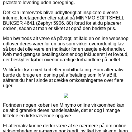
præstere levering uden beregning.
Det kan immervæk blive udbytterigt at inspicere diverse
internet foretagender efter rabat på MINYMO SOFTSHELL
BUKSER 4641 (Zephyr 5906, 80) forud for at du placerer
ordren, sådan at man er sikret at opnå den bedste pris.
Man bør trods alt være så påvagt, at ifald en online webshop
udlover deres varer for en pris som virker overordentlig lav,
så bør det ofte være en indikator for en uægte e-forhandler.
Køb med gængse betalingskort er dog inkluderet i et lovbud,
der beskytter køber overfor uærlige forhandlere på nettet.
Vi tilråder køb med kort eller mobilbetaling. Som alternativ
burde du bruge en løsning på afbetaling som fx ViaBill,
såfremt du har i sinde at dække omkostningerne over flere
uger.
Forinden nogen køber i en Minymo online virksomhed kan
de altid granske deres handelsaftale, det er dog i mange
tilfælde en tidskrævende opgave.
Et alternativ kunne derfor være at se nærmere på om online
virksomheden er e-mærke godkendt, hvilket typisk er et tegn