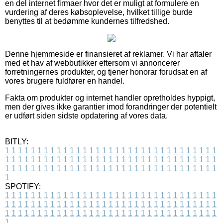
en del internet firmaer hvor det er muligt at formulere en
vurdering af deres købsoplevelse, hvilket tillige burde
benyttes til at bedømme kundernes tilfredshed.
Denne hjemmeside er finansieret af reklamer. Vi har aftaler
med et hav af webbutikker eftersom vi annoncerer
forretningernes produkter, og tjener honorar forudsat en af
vores brugere fuldfører en handel.
Fakta om produkter og internet handler opretholdes hyppigt,
men der gives ikke garantier imod forandringer der potentielt
er udført siden sidste opdatering af vores data.
BITLY:
1
1
1
1
1
1
1
1
1
1
1
1
1
1
1
1
1
1
1
1
1
1
1
1
1
1
1
1
1
1
1
1
1
1
1
1
1
1
1
1
1
1
1
1
1
1
1
1
1
1
1
1
1
1
1
1
1
1
1
1
1
1
1
1
1
1
1
1
1
1
1
1
1
1
1
1
1
1
1
1
1
1
1
1
1
1
1
1
1
1
1
1
1
1
1
1
1
1
1
1
SPOTIFY:
1
1
1
1
1
1
1
1
1
1
1
1
1
1
1
1
1
1
1
1
1
1
1
1
1
1
1
1
1
1
1
1
1
1
1
1
1
1
1
1
1
1
1
1
1
1
1
1
1
1
1
1
1
1
1
1
1
1
1
1
1
1
1
1
1
1
1
1
1
1
1
1
1
1
1
1
1
1
1
1
1
1
1
1
1
1
1
1
1
1
1
1
1
1
1
1
1
1
1
1