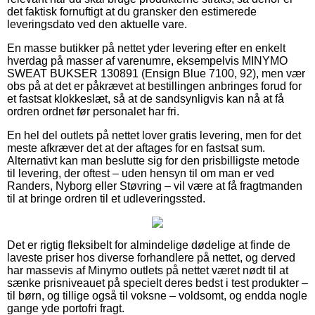
det faktisk fornuftigt at du gransker den estimerede
leveringsdato ved den aktuelle vare.
En masse butikker på nettet yder levering efter en enkelt
hverdag på masser af varenumre, eksempelvis MINYMO
SWEAT BUKSER 130891 (Ensign Blue 7100, 92), men vær
obs på at det er påkrævet at bestillingen anbringes forud for
et fastsat klokkeslæt, så at de sandsynligvis kan nå at få
ordren ordnet før personalet har fri.
En hel del outlets på nettet lover gratis levering, men for det
meste afkræver det at der aftages for en fastsat sum.
Alternativt kan man beslutte sig for den prisbilligste metode
til levering, der oftest – uden hensyn til om man er ved
Randers, Nyborg eller Støvring – vil være at få fragtmanden
til at bringe ordren til et udleveringssted.
Det er rigtig fleksibelt for almindelige dødelige at finde de
laveste priser hos diverse forhandlere på nettet, og derved
har massevis af Minymo outlets på nettet været nødt til at
sænke prisniveauet på specielt deres bedst i test produkter –
til børn, og tillige også til voksne – voldsomt, og endda nogle
gange yde portofri fragt.