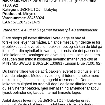
Navn:
MINYMO SWEAT BUKSER 130891 (Ensign Blue
7100, 92)
Kategori:
BØRNETØJ > Babytøj
Producent:
Minymo
Varenummer:
38468024
EAN:
5712672671475
Vurderet til
4.4
ud af 5 stjerner baseret på
40
anmeldelser
Flere shops på nettet tilbyder i vore dage et hav af
forskellige leveringsmåder. En af de mest almindelige er for
øjeblikket at få leveret til en pakkeshop, og så kan du blot gå
forbi efter din nyindkøbte vare lige præcis når det passer ind
i din kalender. Løsningen er jo vældig ligetil, samt desuden
desuden den mindst kostelige leveringsmanér ved køb af
MINYMO SWEAT BUKSER 130891 (Ensign Blue 7100, 92).
Du kunne tillige vælge at få pakken leveret til dit hus eller til
hvor du arbejder. Metoden viser sig til tider en anelse mere
omkostningsfuld, men til gengæld ret smertefri. Den mest
letkøbte mulighed for fragt vil dog i de fleste tilfælde være at
du selv henter pakken, men den løsning afhænger af at du
fysisk befinder dig tæt på internet firmaets lager.
Antal dages levering på BØRNETØJ > Babytøj er ret
relevant når du skal bruge produkterne straks, så derfor er