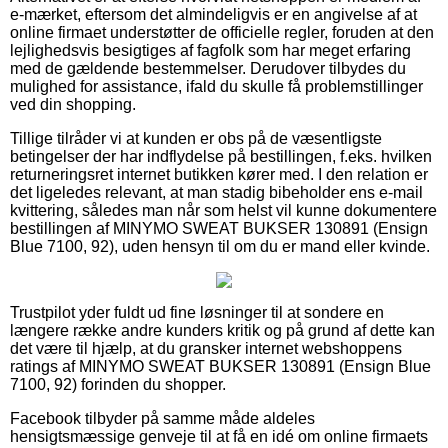
e-mærket, eftersom det almindeligvis er en angivelse af at
online firmaet understøtter de officielle regler, foruden at den
lejlighedsvis besigtiges af fagfolk som har meget erfaring
med de gældende bestemmelser. Derudover tilbydes du
mulighed for assistance, ifald du skulle få problemstillinger
ved din shopping.
Tillige tilråder vi at kunden er obs på de væsentligste
betingelser der har indflydelse på bestillingen, f.eks. hvilken
returneringsret internet butikken kører med. I den relation er
det ligeledes relevant, at man stadig bibeholder ens e-mail
kvittering, således man når som helst vil kunne dokumentere
bestillingen af MINYMO SWEAT BUKSER 130891 (Ensign
Blue 7100, 92), uden hensyn til om du er mand eller kvinde.
Trustpilot yder fuldt ud fine løsninger til at sondere en
længere række andre kunders kritik og på grund af dette kan
det være til hjælp, at du gransker internet webshoppens
ratings af MINYMO SWEAT BUKSER 130891 (Ensign Blue
7100, 92) forinden du shopper.
Facebook tilbyder på samme måde aldeles
hensigtsmæssige genveje til at få en idé om online firmaets