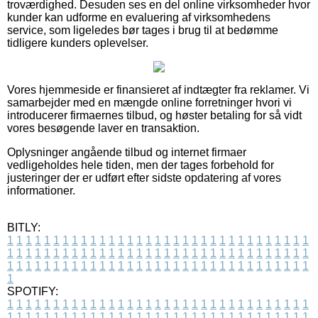
troværdighed. Desuden ses en del online virksomheder hvor
kunder kan udforme en evaluering af virksomhedens
service, som ligeledes bør tages i brug til at bedømme
tidligere kunders oplevelser.
Vores hjemmeside er finansieret af indtægter fra reklamer. Vi
samarbejder med en mængde online forretninger hvori vi
introducerer firmaernes tilbud, og høster betaling for så vidt
vores besøgende laver en transaktion.
Oplysninger angående tilbud og internet firmaer
vedligeholdes hele tiden, men der tages forbehold for
justeringer der er udført efter sidste opdatering af vores
informationer.
BITLY:
1
1
1
1
1
1
1
1
1
1
1
1
1
1
1
1
1
1
1
1
1
1
1
1
1
1
1
1
1
1
1
1
1
1
1
1
1
1
1
1
1
1
1
1
1
1
1
1
1
1
1
1
1
1
1
1
1
1
1
1
1
1
1
1
1
1
1
1
1
1
1
1
1
1
1
1
1
1
1
1
1
1
1
1
1
1
1
1
1
1
1
1
1
1
1
1
1
1
1
1
SPOTIFY:
1
1
1
1
1
1
1
1
1
1
1
1
1
1
1
1
1
1
1
1
1
1
1
1
1
1
1
1
1
1
1
1
1
1
1
1
1
1
1
1
1
1
1
1
1
1
1
1
1
1
1
1
1
1
1
1
1
1
1
1
1
1
1
1
1
1