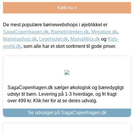
Køb nu »
De mest populære børnewebshops i øjeblikket er
SagaCopenhagen.dk
,
BarnetsVerden.dk
,
Miniature.dk
,
Mammashop.dk
,
Legehjulet.dk
,
MamaMilla.dk
og
Kids-
world.dk
, som alle har et stort sortiment til gode priser.
SagaCopenhagen.dk sælger økologisk og bæredygtigt
udstyr til børn. Levering på 1-3 hverdage, og fri fragt
over 499 kr. Klik her for at se deres udvalg.
Se udvalget på SagaCopenhagen.dk