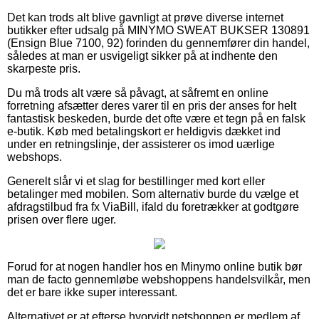
Det kan trods alt blive gavnligt at prøve diverse internet
butikker efter udsalg på MINYMO SWEAT BUKSER 130891
(Ensign Blue 7100, 92) forinden du gennemfører din handel,
således at man er usvigeligt sikker på at indhente den
skarpeste pris.
Du må trods alt være så påvagt, at såfremt en online
forretning afsætter deres varer til en pris der anses for helt
fantastisk beskeden, burde det ofte være et tegn på en falsk
e-butik. Køb med betalingskort er heldigvis dækket ind
under en retningslinje, der assisterer os imod uærlige
webshops.
Generelt slår vi et slag for bestillinger med kort eller
betalinger med mobilen. Som alternativ burde du vælge et
afdragstilbud fra fx ViaBill, ifald du foretrækker at godtgøre
prisen over flere uger.
Forud for at nogen handler hos en Minymo online butik bør
man de facto gennemløbe webshoppens handelsvilkår, men
det er bare ikke super interessant.
Alternativet er at efterse hvorvidt netshoppen er medlem af