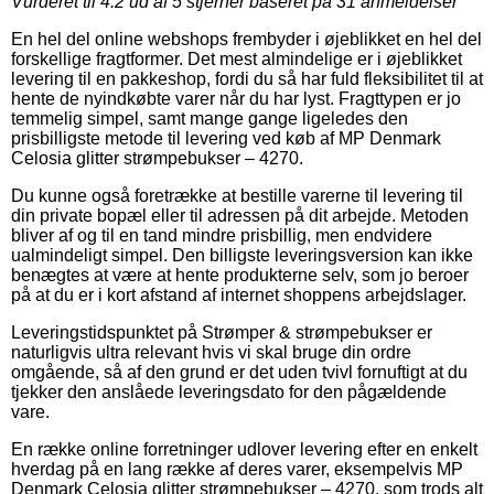
Vurderet til
4.2
ud af 5 stjerner baseret på
31
anmeldelser
En hel del online webshops frembyder i øjeblikket en hel del
forskellige fragtformer. Det mest almindelige er i øjeblikket
levering til en pakkeshop, fordi du så har fuld fleksibilitet til at
hente de nyindkøbte varer når du har lyst. Fragttypen er jo
temmelig simpel, samt mange gange ligeledes den
prisbilligste metode til levering ved køb af MP Denmark
Celosia glitter strømpebukser – 4270.
Du kunne også foretrække at bestille varerne til levering til
din private bopæl eller til adressen på dit arbejde. Metoden
bliver af og til en tand mindre prisbillig, men endvidere
ualmindeligt simpel. Den billigste leveringsversion kan ikke
benægtes at være at hente produkterne selv, som jo beroer
på at du er i kort afstand af internet shoppens arbejdslager.
Leveringstidspunktet på Strømper & strømpebukser er
naturligvis ultra relevant hvis vi skal bruge din ordre
omgående, så af den grund er det uden tvivl fornuftigt at du
tjekker den anslåede leveringsdato for den pågældende
vare.
En række online forretninger udlover levering efter en enkelt
hverdag på en lang række af deres varer, eksempelvis MP
Denmark Celosia glitter strømpebukser – 4270, som trods alt