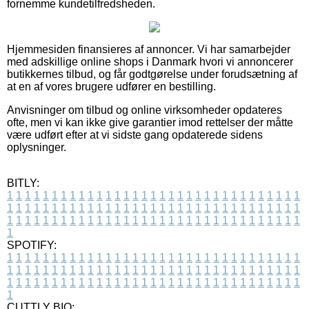
fornemme kundetilfredsheden.
Hjemmesiden finansieres af annoncer. Vi har samarbejder
med adskillige online shops i Danmark hvori vi annoncerer
butikkernes tilbud, og får godtgørelse under forudsætning af
at en af vores brugere udfører en bestilling.
Anvisninger om tilbud og online virksomheder opdateres
ofte, men vi kan ikke give garantier imod rettelser der måtte
være udført efter at vi sidste gang opdaterede sidens
oplysninger.
BITLY:
1
1
1
1
1
1
1
1
1
1
1
1
1
1
1
1
1
1
1
1
1
1
1
1
1
1
1
1
1
1
1
1
1
1
1
1
1
1
1
1
1
1
1
1
1
1
1
1
1
1
1
1
1
1
1
1
1
1
1
1
1
1
1
1
1
1
1
1
1
1
1
1
1
1
1
1
1
1
1
1
1
1
1
1
1
1
1
1
1
1
1
1
1
1
1
1
1
1
1
1
SPOTIFY:
1
1
1
1
1
1
1
1
1
1
1
1
1
1
1
1
1
1
1
1
1
1
1
1
1
1
1
1
1
1
1
1
1
1
1
1
1
1
1
1
1
1
1
1
1
1
1
1
1
1
1
1
1
1
1
1
1
1
1
1
1
1
1
1
1
1
1
1
1
1
1
1
1
1
1
1
1
1
1
1
1
1
1
1
1
1
1
1
1
1
1
1
1
1
1
1
1
1
1
1
CUTTLY BIO: