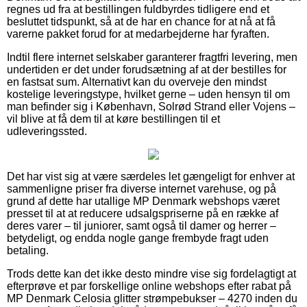
regnes ud fra at bestillingen fuldbyrdes tidligere end et
besluttet tidspunkt, så at de har en chance for at nå at få
varerne pakket forud for at medarbejderne har fyraften.
Indtil flere internet selskaber garanterer fragtfri levering, men
undertiden er det under forudsætning af at der bestilles for
en fastsat sum. Alternativt kan du overveje den mindst
kostelige leveringstype, hvilket gerne – uden hensyn til om
man befinder sig i København, Solrød Strand eller Vojens –
vil blive at få dem til at køre bestillingen til et
udleveringssted.
Det har vist sig at være særdeles let gængeligt for enhver at
sammenligne priser fra diverse internet varehuse, og på
grund af dette har utallige MP Denmark webshops været
presset til at at reducere udsalgspriserne på en række af
deres varer – til juniorer, samt også til damer og herrer –
betydeligt, og endda nogle gange frembyde fragt uden
betaling.
Trods dette kan det ikke desto mindre vise sig fordelagtigt at
efterprøve et par forskellige online webshops efter rabat på
MP Denmark Celosia glitter strømpebukser – 4270 inden du