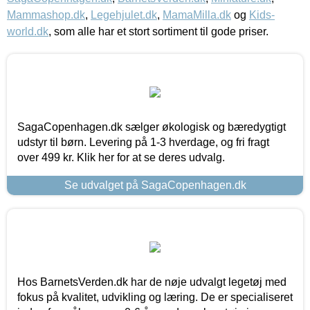
Mammashop.dk
,
Legehjulet.dk
,
MamaMilla.dk
og
Kids-
world.dk
, som alle har et stort sortiment til gode priser.
SagaCopenhagen.dk sælger økologisk og bæredygtigt
udstyr til børn. Levering på 1-3 hverdage, og fri fragt
over 499 kr. Klik her for at se deres udvalg.
Se udvalget på SagaCopenhagen.dk
Hos BarnetsVerden.dk har de nøje udvalgt legetøj med
fokus på kvalitet, udvikling og læring. De er specialiseret