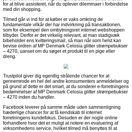
for at blive assisteret, når du oplever dilemmaer i forbindelse
med din shopping.
Tilmed går vi ind for at køber er vaks omkring de
fundamentale vilkår der har indvirkning på transaktionen,
som for eksempel den ombytningsret internet webshoppen
tilbyder. Derfor er det virkelig relevant, at man stadigvæk
bibeholder ens kvitteringsmail, så man når som helst kan
bevise ordren af MP Denmark Celosia glitter strømpebukser
– 4270, uanset om du søger et produkt til en pige eller
dreng.
Trustpilot giver dig egentlig strålende chancer for at
gennemrode en hel del andre konsumenters anmeldelser og
på grund af dette er det smart, at du sonderer e-forretningens
bedømmelser af MP Denmark Celosia glitter strømpebukser
– 4270 inden du handler.
Facebook leverer på samme måde uden sammenligning
hæderlige chancer for at få kendskab til internet
forretningens kundefokus. Desuden er der nogle online
forhandlere hvor det er muligt at notere en evaluering af
virksomhedens service, hvilket tilmed må benyttes til at