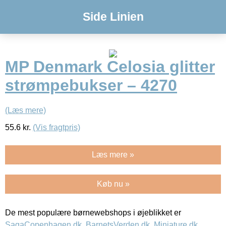
Side Linien
MP Denmark Celosia glitter
strømpebukser – 4270
(Læs mere)
55.6
kr.
(Vis fragtpris)
Læs mere »
Køb nu »
De mest populære børnewebshops i øjeblikket er
SagaCopenhagen.dk
,
BarnetsVerden.dk
,
Miniature.dk
,