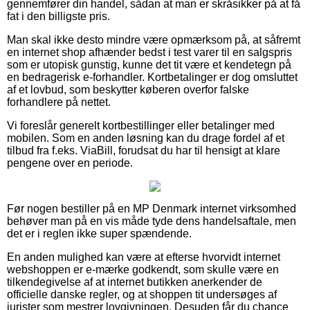
gennemfører din handel, sådan at man er skråsikker på at få
fat i den billigste pris.
Man skal ikke desto mindre være opmærksom på, at såfremt
en internet shop afhænder bedst i test varer til en salgspris
som er utopisk gunstig, kunne det tit være et kendetegn på
en bedragerisk e-forhandler. Kortbetalinger er dog omsluttet
af et lovbud, som beskytter køberen overfor falske
forhandlere på nettet.
Vi foreslår generelt kortbestillinger eller betalinger med
mobilen. Som en anden løsning kan du drage fordel af et
tilbud fra f.eks. ViaBill, forudsat du har til hensigt at klare
pengene over en periode.
Før nogen bestiller på en MP Denmark internet virksomhed
behøver man på en vis måde tyde dens handelsaftale, men
det er i reglen ikke super spændende.
En anden mulighed kan være at efterse hvorvidt internet
webshoppen er e-mærke godkendt, som skulle være en
tilkendegivelse af at internet butikken anerkender de
officielle danske regler, og at shoppen tit undersøges af
jurister som mestrer lovgivningen. Desuden får du chance