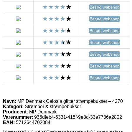
Besøg webshop
Besøg webshop
Besøg webshop
Besøg webshop
Besøg webshop
Besøg webshop
Besøg webshop
Navn:
MP Denmark Celosia glitter strømpebukser – 4270
Kategori:
Strømper & strømpebukser
Producent:
MP Denmark
Varenummer:
936dfeb4-6331-415f-9e8d-33e7736a2802
EAN:
5712644702084