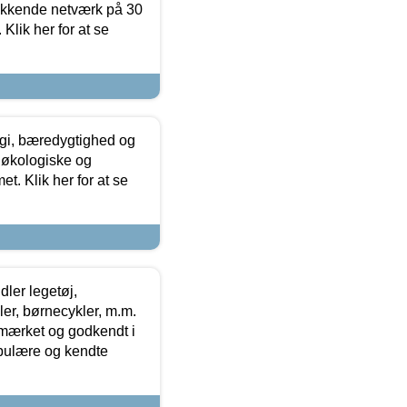
ækkende netværk på 30
Klik her for at se
gi, bæredygtighed og
 økologiske og
t. Klik her for at se
ler legetøj,
r, børnecykler, m.m.
-mærket og godkendt i
opulære og kendte