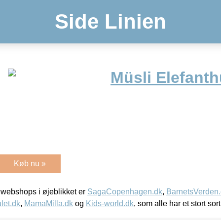
Side Linien
Müsli Elefant
Køb nu »
webshops i øjeblikket er
SagaCopenhagen.dk
,
BarnetsVerden
let.dk
,
MamaMilla.dk
og
Kids-world.dk
, som alle har et stort sor