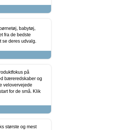
ørnetøj, babytøj,
t fra de bedste
at se deres udvalg.
produktfokus på
med bæreredskaber og
e velovervejede
tart for de små. Klik
ks største og mest