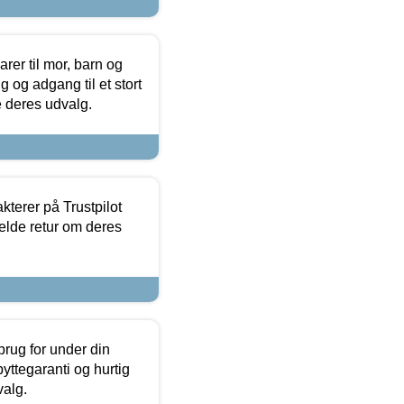
er til mor, barn og
 og adgang til et stort
se deres udvalg.
kterer på Trustpilot
elde retur om deres
brug for under din
yttegaranti og hurtig
valg.