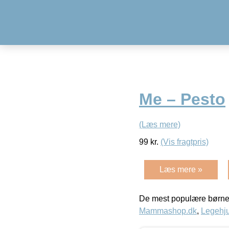
Me – Pesto
(Læs mere)
99
kr.
(Vis fragtpris)
Læs mere »
De mest populære børne
Mammashop.dk
,
Legehju