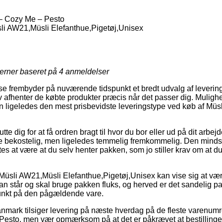
– Cozy Me – Pesto
li AW21,Müsli Elefanthue,Pigetøj,Unisex
jerner baseret på
4
anmeldelser
e frembyder på nuværende tidspunkt et bredt udvalg af leveringst
 afhenter de købte produkter præcis når det passer dig. Muligh
 ligeledes den mest prisbevidste leveringstype ved køb af Müs
e dig for at få ordren bragt til hvor du bor eller ud på dit arbej
e bekostelig, men ligeledes temmelig fremkommelig. Den mindst 
s at være at du selv henter pakken, som jo stiller krav om at d
Müsli AW21,Müsli Elefanthue,Pigetøj,Unisex kan vise sig at væ
står og skal bruge pakken fluks, og herved er det sandelig pa
unkt på den pågældende vare.
nmark tilsiger levering på næste hverdag på de fleste varenum
esto, men vær opmærksom på at det er påkrævet at bestillingen