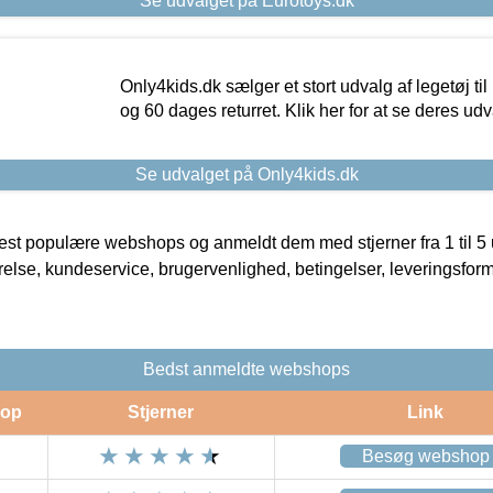
Se udvalget på Eurotoys.dk
Only4kids.dk sælger et stort udvalg af legetøj til
og 60 dages returret. Klik her for at se deres udv
Se udvalget på Only4kids.dk
t populære webshops og anmeldt dem med stjerner fra 1 til 5 ud
rrelse, kundeservice, brugervenlighed, betingelser, leveringsfor
Bedst anmeldte webshops
op
Stjerner
Link
Besøg webshop