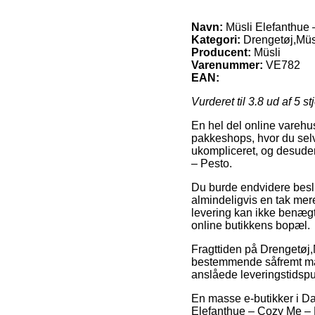
Navn:
Müsli Elefanthue 
Kategori:
Drengetøj,Müs
Producent:
Müsli
Varenummer:
VE782
EAN:
Vurderet til
3.8
ud af 5 st
En hel del online varehus
pakkeshops, hvor du selv
ukompliceret, og desuden
– Pesto.
Du burde endvidere beslutt
almindeligvis en tak mer
levering kan ikke benægte
online butikkens bopæl.
Fragttiden på Drengetøj,
bestemmende såfremt man 
anslåede leveringstidsp
En masse e-butikker i Da
Elefanthue – Cozy Me – P