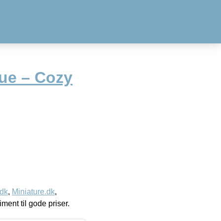
hue – Cozy
.dk
,
Miniature.dk
,
timent til gode priser.