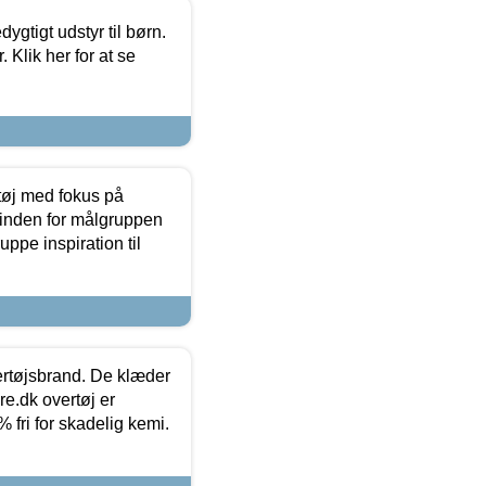
tigt udstyr til børn.
 Klik her for at se
tøj med fokus på
t inden for målgruppen
ppe inspiration til
vertøjsbrand. De klæder
ure.dk overtøj er
fri for skadelig kemi.