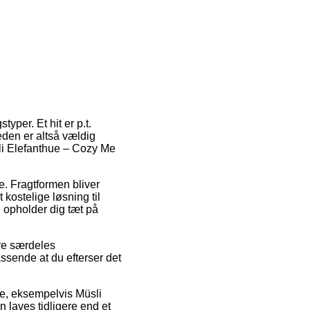
yper. Et hit er p.t.
eden er altså vældig
li Elefanthue – Cozy Me
de. Fragtformen bliver
kostelige løsning til
u opholder dig tæt på
re særdeles
ssende at du efterser det
re, eksempelvis Müsli
 laves tidligere end et