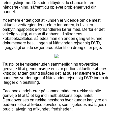
retningslinjerne. Desuden tilbydes du chance for en
håndsrækning, såfremt du oplever problemer ved din
handel.
Ydermere er det godt at kunden er vidende om de mest
aktuelle vedtægter der gælder for ordren, fx hvilken
ombytningspolitik e-forhandleren kører med. Derfor er det
virkelig vigtigt, at man til enhver tid sikrer ens
købsbekræftelse, således man en anden gang vil kunne
dokumentere bestillingen af Når vinden rejser sig DVD,
ligegyldigt om du søger produkter til en dreng eller pige.
Trustpilot fremskaffer uden sammenligning troværdige
genveje til at gennemsøge en stor portion aktuelle køberes
kritik og af den grund tilrådes det, at du ser nærmere på e-
handlens vurderinger af Når vinden rejser sig DVD inden du
lægger din bestilling.
Facebook indebærer på samme måde en række stabile
genveje til at få et kig ind i netbutikkens popularitet.
Derudover ses en række netshops hvor kunder kan ytre en
bedømmelse af købsoplevelsen, som ligeledes må tages i
brug til afvejning af kundetilfredsheden.