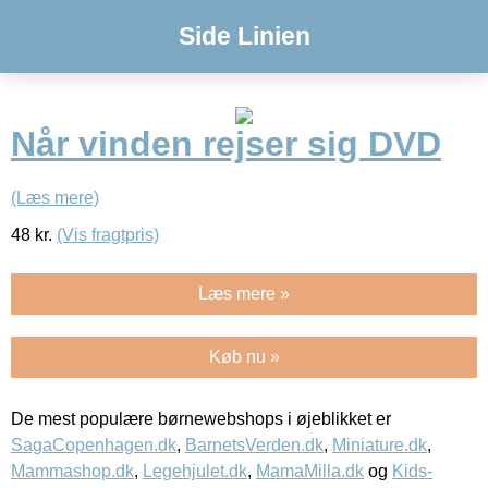
Side Linien
Når vinden rejser sig DVD
(Læs mere)
48
kr.
(Vis fragtpris)
Læs mere »
Køb nu »
De mest populære børnewebshops i øjeblikket er
SagaCopenhagen.dk
,
BarnetsVerden.dk
,
Miniature.dk
,
Mammashop.dk
,
Legehjulet.dk
,
MamaMilla.dk
og
Kids-