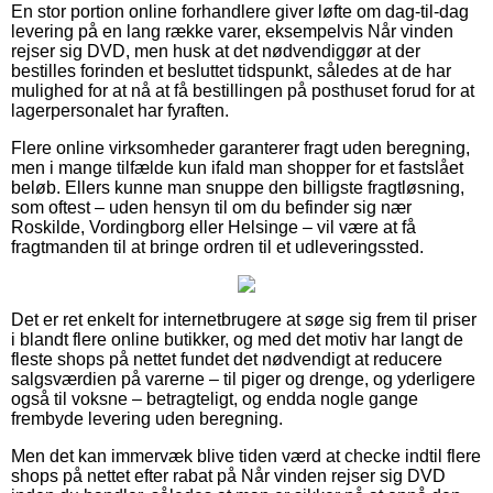
En stor portion online forhandlere giver løfte om dag-til-dag
levering på en lang række varer, eksempelvis Når vinden
rejser sig DVD, men husk at det nødvendiggør at der
bestilles forinden et besluttet tidspunkt, således at de har
mulighed for at nå at få bestillingen på posthuset forud for at
lagerpersonalet har fyraften.
Flere online virksomheder garanterer fragt uden beregning,
men i mange tilfælde kun ifald man shopper for et fastslået
beløb. Ellers kunne man snuppe den billigste fragtløsning,
som oftest – uden hensyn til om du befinder sig nær
Roskilde, Vordingborg eller Helsinge – vil være at få
fragtmanden til at bringe ordren til et udleveringssted.
Det er ret enkelt for internetbrugere at søge sig frem til priser
i blandt flere online butikker, og med det motiv har langt de
fleste shops på nettet fundet det nødvendigt at reducere
salgsværdien på varerne – til piger og drenge, og yderligere
også til voksne – betragteligt, og endda nogle gange
frembyde levering uden beregning.
Men det kan immervæk blive tiden værd at checke indtil flere
shops på nettet efter rabat på Når vinden rejser sig DVD