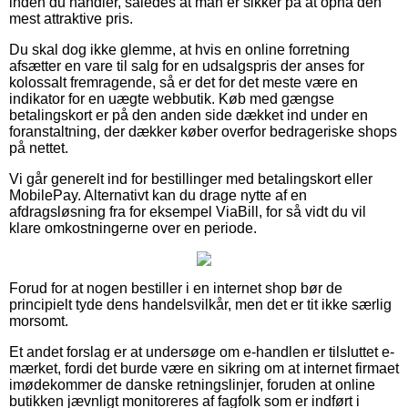
inden du handler, således at man er sikker på at opnå den
mest attraktive pris.
Du skal dog ikke glemme, at hvis en online forretning
afsætter en vare til salg for en udsalgspris der anses for
kolossalt fremragende, så er det for det meste være en
indikator for en uægte webbutik. Køb med gængse
betalingskort er på den anden side dækket ind under en
foranstaltning, der dækker køber overfor bedrageriske shops
på nettet.
Vi går generelt ind for bestillinger med betalingskort eller
MobilePay. Alternativt kan du drage nytte af en
afdragsløsning fra for eksempel ViaBill, for så vidt du vil
klare omkostningerne over en periode.
Forud for at nogen bestiller i en internet shop bør de
principielt tyde dens handelsvilkår, men det er tit ikke særlig
morsomt.
Et andet forslag er at undersøge om e-handlen er tilsluttet e-
mærket, fordi det burde være en sikring om at internet firmaet
imødekommer de danske retningslinjer, foruden at online
butikken jævnligt monitoreres af fagfolk som er indført i