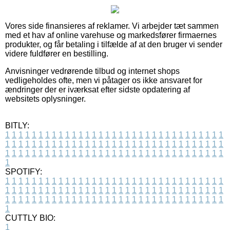
Vores side finansieres af reklamer. Vi arbejder tæt sammen
med et hav af online varehuse og markedsfører firmaernes
produkter, og får betaling i tilfælde af at den bruger vi sender
videre fuldfører en bestilling.
Anvisninger vedrørende tilbud og internet shops
vedligeholdes ofte, men vi påtager os ikke ansvaret for
ændringer der er iværksat efter sidste opdatering af
websitets oplysninger.
BITLY:
1
1
1
1
1
1
1
1
1
1
1
1
1
1
1
1
1
1
1
1
1
1
1
1
1
1
1
1
1
1
1
1
1
1
1
1
1
1
1
1
1
1
1
1
1
1
1
1
1
1
1
1
1
1
1
1
1
1
1
1
1
1
1
1
1
1
1
1
1
1
1
1
1
1
1
1
1
1
1
1
1
1
1
1
1
1
1
1
1
1
1
1
1
1
1
1
1
1
1
1
SPOTIFY:
1
1
1
1
1
1
1
1
1
1
1
1
1
1
1
1
1
1
1
1
1
1
1
1
1
1
1
1
1
1
1
1
1
1
1
1
1
1
1
1
1
1
1
1
1
1
1
1
1
1
1
1
1
1
1
1
1
1
1
1
1
1
1
1
1
1
1
1
1
1
1
1
1
1
1
1
1
1
1
1
1
1
1
1
1
1
1
1
1
1
1
1
1
1
1
1
1
1
1
1
CUTTLY BIO:
1