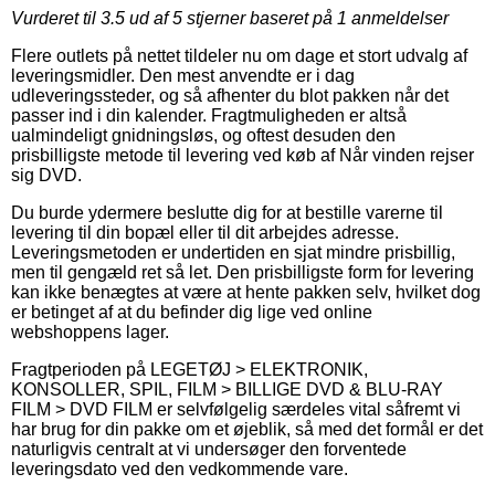
Vurderet til
3.5
ud af 5 stjerner baseret på
1
anmeldelser
Flere outlets på nettet tildeler nu om dage et stort udvalg af
leveringsmidler. Den mest anvendte er i dag
udleveringssteder, og så afhenter du blot pakken når det
passer ind i din kalender. Fragtmuligheden er altså
ualmindeligt gnidningsløs, og oftest desuden den
prisbilligste metode til levering ved køb af Når vinden rejser
sig DVD.
Du burde ydermere beslutte dig for at bestille varerne til
levering til din bopæl eller til dit arbejdes adresse.
Leveringsmetoden er undertiden en sjat mindre prisbillig,
men til gengæld ret så let. Den prisbilligste form for levering
kan ikke benægtes at være at hente pakken selv, hvilket dog
er betinget af at du befinder dig lige ved online
webshoppens lager.
Fragtperioden på LEGETØJ > ELEKTRONIK,
KONSOLLER, SPIL, FILM > BILLIGE DVD & BLU-RAY
FILM > DVD FILM er selvfølgelig særdeles vital såfremt vi
har brug for din pakke om et øjeblik, så med det formål er det
naturligvis centralt at vi undersøger den forventede
leveringsdato ved den vedkommende vare.