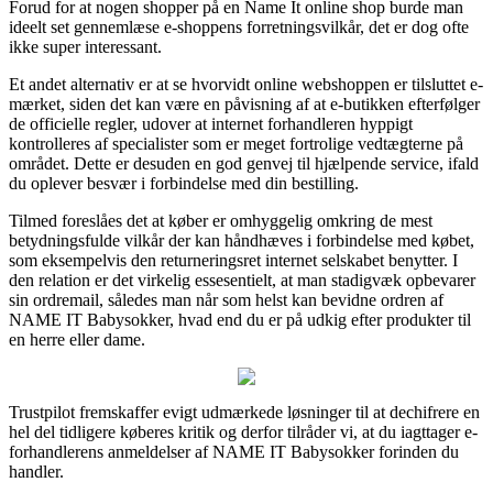
Forud for at nogen shopper på en Name It online shop burde man
ideelt set gennemlæse e-shoppens forretningsvilkår, det er dog ofte
ikke super interessant.
Et andet alternativ er at se hvorvidt online webshoppen er tilsluttet e-
mærket, siden det kan være en påvisning af at e-butikken efterfølger
de officielle regler, udover at internet forhandleren hyppigt
kontrolleres af specialister som er meget fortrolige vedtægterne på
området. Dette er desuden en god genvej til hjælpende service, ifald
du oplever besvær i forbindelse med din bestilling.
Tilmed foreslåes det at køber er omhyggelig omkring de mest
betydningsfulde vilkår der kan håndhæves i forbindelse med købet,
som eksempelvis den returneringsret internet selskabet benytter. I
den relation er det virkelig essesentielt, at man stadigvæk opbevarer
sin ordremail, således man når som helst kan bevidne ordren af
NAME IT Babysokker, hvad end du er på udkig efter produkter til
en herre eller dame.
Trustpilot fremskaffer evigt udmærkede løsninger til at dechifrere en
hel del tidligere køberes kritik og derfor tilråder vi, at du iagttager e-
forhandlerens anmeldelser af NAME IT Babysokker forinden du
handler.