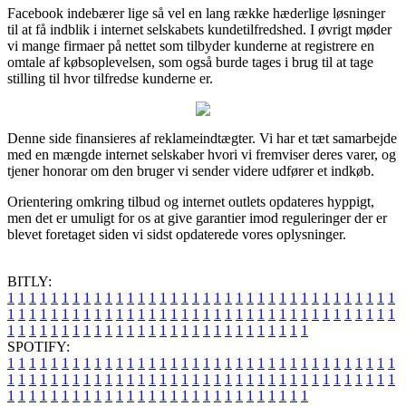
Facebook indebærer lige så vel en lang række hæderlige løsninger
til at få indblik i internet selskabets kundetilfredshed. I øvrigt møder
vi mange firmaer på nettet som tilbyder kunderne at registrere en
omtale af købsoplevelsen, som også burde tages i brug til at tage
stilling til hvor tilfredse kunderne er.
Denne side finansieres af reklameindtægter. Vi har et tæt samarbejde
med en mængde internet selskaber hvori vi fremviser deres varer, og
tjener honorar om den bruger vi sender videre udfører et indkøb.
Orientering omkring tilbud og internet outlets opdateres hyppigt,
men det er umuligt for os at give garantier imod reguleringer der er
blevet foretaget siden vi sidst opdaterede vores oplysninger.
BITLY:
1
1
1
1
1
1
1
1
1
1
1
1
1
1
1
1
1
1
1
1
1
1
1
1
1
1
1
1
1
1
1
1
1
1
1
1
1
1
1
1
1
1
1
1
1
1
1
1
1
1
1
1
1
1
1
1
1
1
1
1
1
1
1
1
1
1
1
1
1
1
1
1
1
1
1
1
1
1
1
1
1
1
1
1
1
1
1
1
1
1
1
1
1
1
1
1
1
1
1
1
SPOTIFY:
1
1
1
1
1
1
1
1
1
1
1
1
1
1
1
1
1
1
1
1
1
1
1
1
1
1
1
1
1
1
1
1
1
1
1
1
1
1
1
1
1
1
1
1
1
1
1
1
1
1
1
1
1
1
1
1
1
1
1
1
1
1
1
1
1
1
1
1
1
1
1
1
1
1
1
1
1
1
1
1
1
1
1
1
1
1
1
1
1
1
1
1
1
1
1
1
1
1
1
1