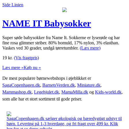
Side Linien
NAME IT Babysokker
Super søde babysokker fra Name It. Sokkerne er lyserøde og har
fine rosa glimmer striber. 80% bomuld, 17% nylon, 3% elasthan.
Vaskes ved 30 grader, undgå tørretumbler.
(Læs mere)
19
kr.
(Vis fragtpris)
Læs mere »
Køb nu »
De mest populære børnewebshops i øjeblikket er
SagaCopenhagen.dk
,
BarnetsVerden.dk
,
Miniature.dk
,
Mammashop.dk
,
Legehjulet.dk
,
MamaMilla.dk
og
Kids-world.dk
,
som alle har et stort sortiment til gode priser.
SagaCopenhagen.dk sælger økologisk og bæredygtigt udstyr til
børn. Levering på 1-3 hverdage, og fri fragt over 499 kr. Klik
her for at se deres udvalg.