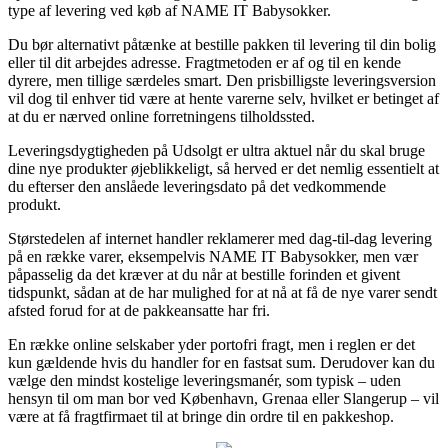
type af levering ved køb af NAME IT Babysokker.
Du bør alternativt påtænke at bestille pakken til levering til din bolig
eller til dit arbejdes adresse. Fragtmetoden er af og til en kende
dyrere, men tillige særdeles smart. Den prisbilligste leveringsversion
vil dog til enhver tid være at hente varerne selv, hvilket er betinget af
at du er nærved online forretningens tilholdssted.
Leveringsdygtigheden på Udsolgt er ultra aktuel når du skal bruge
dine nye produkter øjeblikkeligt, så herved er det nemlig essentielt at
du efterser den anslåede leveringsdato på det vedkommende
produkt.
Størstedelen af internet handler reklamerer med dag-til-dag levering
på en række varer, eksempelvis NAME IT Babysokker, men vær
påpasselig da det kræver at du når at bestille forinden et givent
tidspunkt, sådan at de har mulighed for at nå at få de nye varer sendt
afsted forud for at de pakkeansatte har fri.
En række online selskaber yder portofri fragt, men i reglen er det
kun gældende hvis du handler for en fastsat sum. Derudover kan du
vælge den mindst kostelige leveringsmanér, som typisk – uden
hensyn til om man bor ved København, Grenaa eller Slangerup – vil
være at få fragtfirmaet til at bringe din ordre til en pakkeshop.