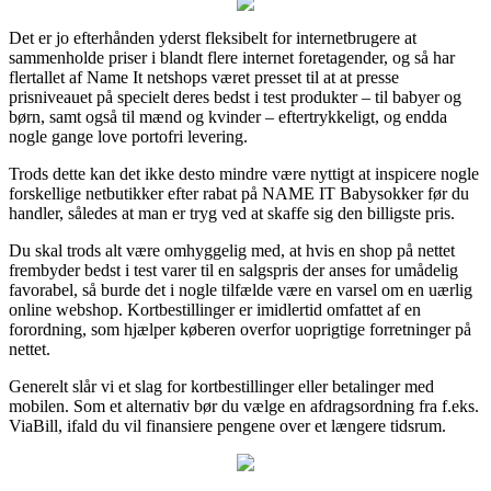
Det er jo efterhånden yderst fleksibelt for internetbrugere at
sammenholde priser i blandt flere internet foretagender, og så har
flertallet af Name It netshops været presset til at at presse
prisniveauet på specielt deres bedst i test produkter – til babyer og
børn, samt også til mænd og kvinder – eftertrykkeligt, og endda
nogle gange love portofri levering.
Trods dette kan det ikke desto mindre være nyttigt at inspicere nogle
forskellige netbutikker efter rabat på NAME IT Babysokker før du
handler, således at man er tryg ved at skaffe sig den billigste pris.
Du skal trods alt være omhyggelig med, at hvis en shop på nettet
frembyder bedst i test varer til en salgspris der anses for umådelig
favorabel, så burde det i nogle tilfælde være en varsel om en uærlig
online webshop. Kortbestillinger er imidlertid omfattet af en
forordning, som hjælper køberen overfor uoprigtige forretninger på
nettet.
Generelt slår vi et slag for kortbestillinger eller betalinger med
mobilen. Som et alternativ bør du vælge en afdragsordning fra f.eks.
ViaBill, ifald du vil finansiere pengene over et længere tidsrum.