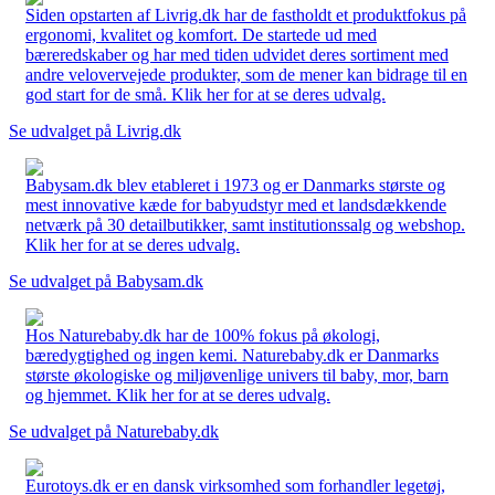
Siden opstarten af Livrig.dk har de fastholdt et produktfokus på
ergonomi, kvalitet og komfort. De startede ud med
bæreredskaber og har med tiden udvidet deres sortiment med
andre velovervejede produkter, som de mener kan bidrage til en
god start for de små. Klik her for at se deres udvalg.
Se udvalget på Livrig.dk
Babysam.dk blev etableret i 1973 og er Danmarks største og
mest innovative kæde for babyudstyr med et landsdækkende
netværk på 30 detailbutikker, samt institutionssalg og webshop.
Klik her for at se deres udvalg.
Se udvalget på Babysam.dk
Hos Naturebaby.dk har de 100% fokus på økologi,
bæredygtighed og ingen kemi. Naturebaby.dk er Danmarks
største økologiske og miljøvenlige univers til baby, mor, barn
og hjemmet. Klik her for at se deres udvalg.
Se udvalget på Naturebaby.dk
Eurotoys.dk er en dansk virksomhed som forhandler legetøj,