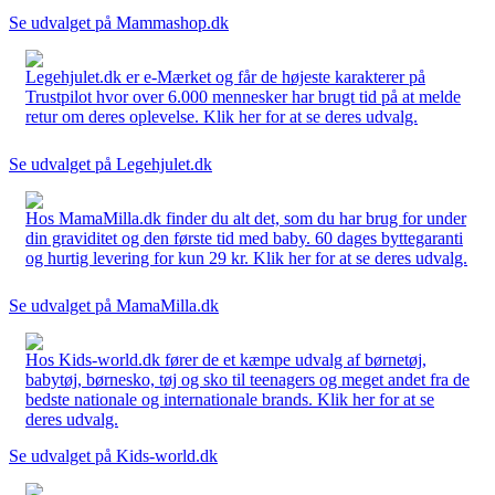
Se udvalget på Mammashop.dk
Legehjulet.dk er e-Mærket og får de højeste karakterer på
Trustpilot hvor over 6.000 mennesker har brugt tid på at melde
retur om deres oplevelse. Klik her for at se deres udvalg.
Se udvalget på Legehjulet.dk
Hos MamaMilla.dk finder du alt det, som du har brug for under
din graviditet og den første tid med baby. 60 dages byttegaranti
og hurtig levering for kun 29 kr. Klik her for at se deres udvalg.
Se udvalget på MamaMilla.dk
Hos Kids-world.dk fører de et kæmpe udvalg af børnetøj,
babytøj, børnesko, tøj og sko til teenagers og meget andet fra de
bedste nationale og internationale brands. Klik her for at se
deres udvalg.
Se udvalget på Kids-world.dk