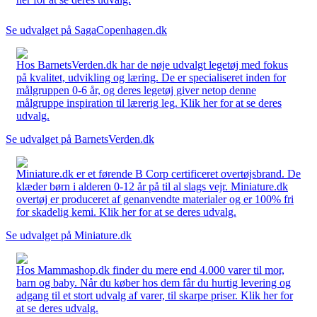
Se udvalget på SagaCopenhagen.dk
Hos BarnetsVerden.dk har de nøje udvalgt legetøj med fokus
på kvalitet, udvikling og læring. De er specialiseret inden for
målgruppen 0-6 år, og deres legetøj giver netop denne
målgruppe inspiration til lærerig leg. Klik her for at se deres
udvalg.
Se udvalget på BarnetsVerden.dk
Miniature.dk er et førende B Corp certificeret overtøjsbrand. De
klæder børn i alderen 0-12 år på til al slags vejr. Miniature.dk
overtøj er produceret af genanvendte materialer og er 100% fri
for skadelig kemi. Klik her for at se deres udvalg.
Se udvalget på Miniature.dk
Hos Mammashop.dk finder du mere end 4.000 varer til mor,
barn og baby. Når du køber hos dem får du hurtig levering og
adgang til et stort udvalg af varer, til skarpe priser. Klik her for
at se deres udvalg.