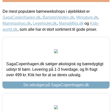
De mest populære børnewebshops i øjeblikket er
SagaCopenhagen.dk
,
BarnetsVerden.dk
,
Miniature.dk
,
Mammashop.dk
,
Legehjulet.dk
,
MamaMilla.dk
og
Kids-
world.dk
, som alle har et stort sortiment til gode priser.
SagaCopenhagen.dk sælger økologisk og bæredygtigt
udstyr til børn. Levering på 1-3 hverdage, og fri fragt
over 499 kr. Klik her for at se deres udvalg.
Se udvalget på SagaCopenhagen.dk