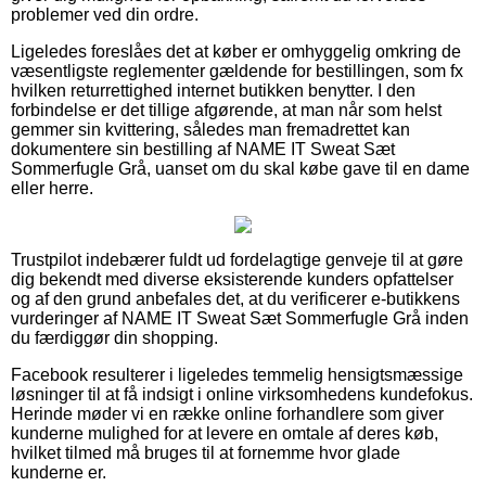
problemer ved din ordre.
Ligeledes foreslåes det at køber er omhyggelig omkring de
væsentligste reglementer gældende for bestillingen, som fx
hvilken returrettighed internet butikken benytter. I den
forbindelse er det tillige afgørende, at man når som helst
gemmer sin kvittering, således man fremadrettet kan
dokumentere sin bestilling af NAME IT Sweat Sæt
Sommerfugle Grå, uanset om du skal købe gave til en dame
eller herre.
Trustpilot indebærer fuldt ud fordelagtige genveje til at gøre
dig bekendt med diverse eksisterende kunders opfattelser
og af den grund anbefales det, at du verificerer e-butikkens
vurderinger af NAME IT Sweat Sæt Sommerfugle Grå inden
du færdiggør din shopping.
Facebook resulterer i ligeledes temmelig hensigtsmæssige
løsninger til at få indsigt i online virksomhedens kundefokus.
Herinde møder vi en række online forhandlere som giver
kunderne mulighed for at levere en omtale af deres køb,
hvilket tilmed må bruges til at fornemme hvor glade
kunderne er.