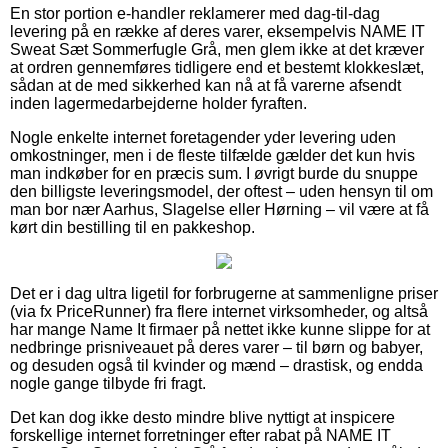
En stor portion e-handler reklamerer med dag-til-dag
levering på en række af deres varer, eksempelvis NAME IT
Sweat Sæt Sommerfugle Grå, men glem ikke at det kræver
at ordren gennemføres tidligere end et bestemt klokkeslæt,
sådan at de med sikkerhed kan nå at få varerne afsendt
inden lagermedarbejderne holder fyraften.
Nogle enkelte internet foretagender yder levering uden
omkostninger, men i de fleste tilfælde gælder det kun hvis
man indkøber for en præcis sum. I øvrigt burde du snuppe
den billigste leveringsmodel, der oftest – uden hensyn til om
man bor nær Aarhus, Slagelse eller Hørning – vil være at få
kørt din bestilling til en pakkeshop.
Det er i dag ultra ligetil for forbrugerne at sammenligne priser
(via fx PriceRunner) fra flere internet virksomheder, og altså
har mange Name It firmaer på nettet ikke kunne slippe for at
nedbringe prisniveauet på deres varer – til børn og babyer,
og desuden også til kvinder og mænd – drastisk, og endda
nogle gange tilbyde fri fragt.
Det kan dog ikke desto mindre blive nyttigt at inspicere
forskellige internet forretninger efter rabat på NAME IT