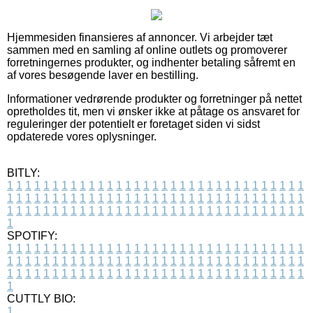
Hjemmesiden finansieres af annoncer. Vi arbejder tæt
sammen med en samling af online outlets og promoverer
forretningernes produkter, og indhenter betaling såfremt en
af vores besøgende laver en bestilling.
Informationer vedrørende produkter og forretninger på nettet
opretholdes tit, men vi ønsker ikke at påtage os ansvaret for
reguleringer der potentielt er foretaget siden vi sidst
opdaterede vores oplysninger.
BITLY:
1
1
1
1
1
1
1
1
1
1
1
1
1
1
1
1
1
1
1
1
1
1
1
1
1
1
1
1
1
1
1
1
1
1
1
1
1
1
1
1
1
1
1
1
1
1
1
1
1
1
1
1
1
1
1
1
1
1
1
1
1
1
1
1
1
1
1
1
1
1
1
1
1
1
1
1
1
1
1
1
1
1
1
1
1
1
1
1
1
1
1
1
1
1
1
1
1
1
1
1
SPOTIFY:
1
1
1
1
1
1
1
1
1
1
1
1
1
1
1
1
1
1
1
1
1
1
1
1
1
1
1
1
1
1
1
1
1
1
1
1
1
1
1
1
1
1
1
1
1
1
1
1
1
1
1
1
1
1
1
1
1
1
1
1
1
1
1
1
1
1
1
1
1
1
1
1
1
1
1
1
1
1
1
1
1
1
1
1
1
1
1
1
1
1
1
1
1
1
1
1
1
1
1
1
CUTTLY BIO:
1