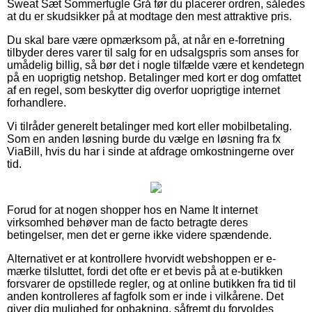
Sweat Sæt Sommerfugle Grå før du placerer ordren, således
at du er skudsikker på at modtage den mest attraktive pris.
Du skal bare være opmærksom på, at når en e-forretning
tilbyder deres varer til salg for en udsalgspris som anses for
umådelig billig, så bør det i nogle tilfælde være et kendetegn
på en uoprigtig netshop. Betalinger med kort er dog omfattet
af en regel, som beskytter dig overfor uoprigtige internet
forhandlere.
Vi tilråder generelt betalinger med kort eller mobilbetaling.
Som en anden løsning burde du vælge en løsning fra fx
ViaBill, hvis du har i sinde at afdrage omkostningerne over
tid.
Forud for at nogen shopper hos en Name It internet
virksomhed behøver man de facto betragte deres
betingelser, men det er gerne ikke videre spændende.
Alternativet er at kontrollere hvorvidt webshoppen er e-
mærke tilsluttet, fordi det ofte er et bevis på at e-butikken
forsvarer de opstillede regler, og at online butikken fra tid til
anden kontrolleres af fagfolk som er inde i vilkårene. Det
giver dig mulighed for opbakning, såfremt du forvoldes