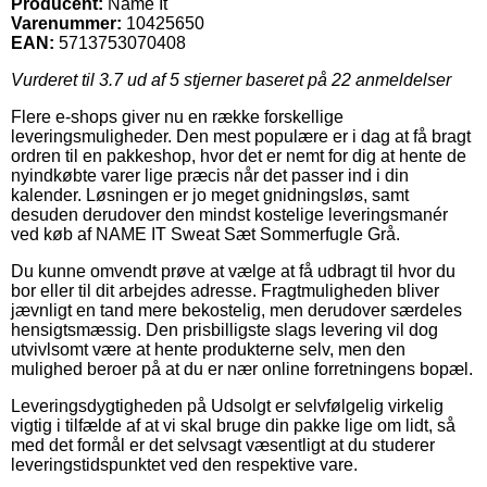
Producent:
Name It
Varenummer:
10425650
EAN:
5713753070408
Vurderet til
3.7
ud af 5 stjerner baseret på
22
anmeldelser
Flere e-shops giver nu en række forskellige
leveringsmuligheder. Den mest populære er i dag at få bragt
ordren til en pakkeshop, hvor det er nemt for dig at hente de
nyindkøbte varer lige præcis når det passer ind i din
kalender. Løsningen er jo meget gnidningsløs, samt
desuden derudover den mindst kostelige leveringsmanér
ved køb af NAME IT Sweat Sæt Sommerfugle Grå.
Du kunne omvendt prøve at vælge at få udbragt til hvor du
bor eller til dit arbejdes adresse. Fragtmuligheden bliver
jævnligt en tand mere bekostelig, men derudover særdeles
hensigtsmæssig. Den prisbilligste slags levering vil dog
utvivlsomt være at hente produkterne selv, men den
mulighed beroer på at du er nær online forretningens bopæl.
Leveringsdygtigheden på Udsolgt er selvfølgelig virkelig
vigtig i tilfælde af at vi skal bruge din pakke lige om lidt, så
med det formål er det selvsagt væsentligt at du studerer
leveringstidspunktet ved den respektive vare.