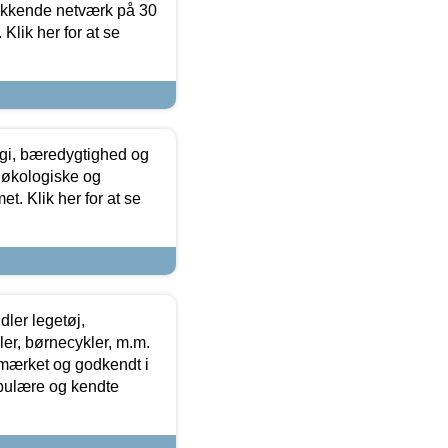
ækkende netværk på 30
Klik her for at se
gi, bæredygtighed og
 økologiske og
t. Klik her for at se
ler legetøj,
r, børnecykler, m.m.
-mærket og godkendt i
opulære og kendte