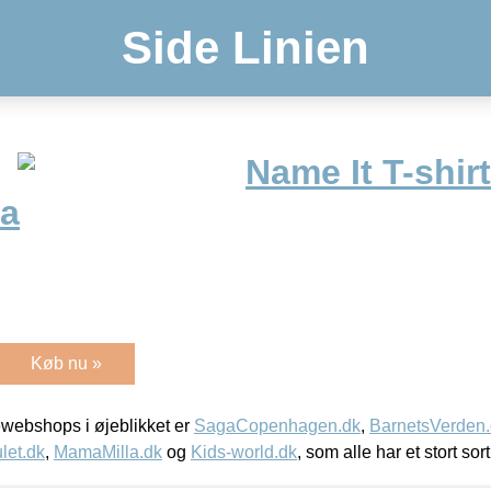
Side Linien
Name It T-shir
sa
Køb nu »
webshops i øjeblikket er
SagaCopenhagen.dk
,
BarnetsVerden
let.dk
,
MamaMilla.dk
og
Kids-world.dk
, som alle har et stort sor