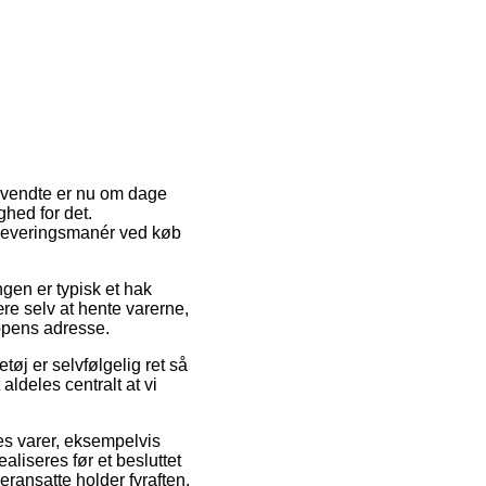
 anvendte er nu om dage
ghed for det.
e leveringsmanér ved køb
ingen er typisk et hak
ære selv at hente varerne,
oppens adresse.
øj er selvfølgelig ret så
aldeles centralt at vi
res varer, eksempelvis
liseres før et besluttet
eransatte holder fyraften.