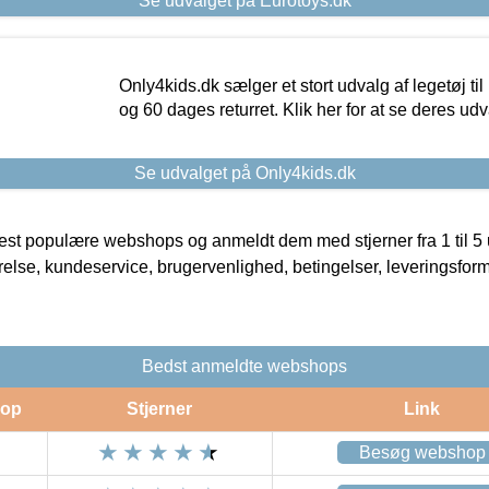
Se udvalget på Eurotoys.dk
Only4kids.dk sælger et stort udvalg af legetøj til
og 60 dages returret. Klik her for at se deres udv
Se udvalget på Only4kids.dk
t populære webshops og anmeldt dem med stjerner fra 1 til 5 ud
rrelse, kundeservice, brugervenlighed, betingelser, leveringsfor
Bedst anmeldte webshops
op
Stjerner
Link
Besøg webshop