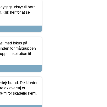
tigt udstyr til børn.
 Klik her for at se
tøj med fokus på
t inden for målgruppen
ppe inspiration til
vertøjsbrand. De klæder
ure.dk overtøj er
fri for skadelig kemi.