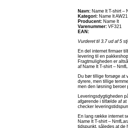
Navn:
Name It T-shirt –
Kategori:
Name It AW21,N
Producent:
Name It
Varenummer:
VF321
EAN:
Vurderet til
3.7
ud af 5 st
En del internet firmaer t
levering til en pakkeshop
Fragtmuligheden er altså
af Name It T-shirt – Nmf
Du bør tillige forsøge at 
dyrere, men tillige temme
men den løsning beroer p
Leveringsdygtigheden på 
afgørende i tilfælde af a
checker leveringstidspun
En lang række internet se
Name It T-shirt – NmfLara
tidspunkt, således at de 