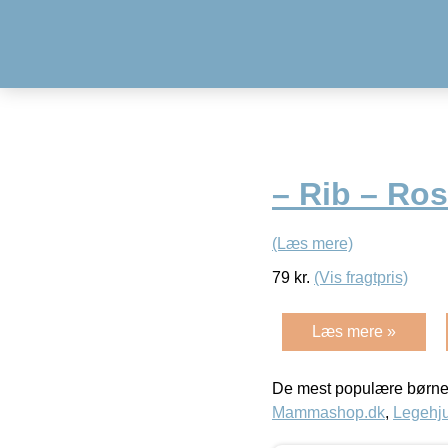
– Rib – Ro
(Læs mere)
79
kr.
(Vis fragtpris)
Læs mere »
De mest populære børne
Mammashop.dk
,
Legehju