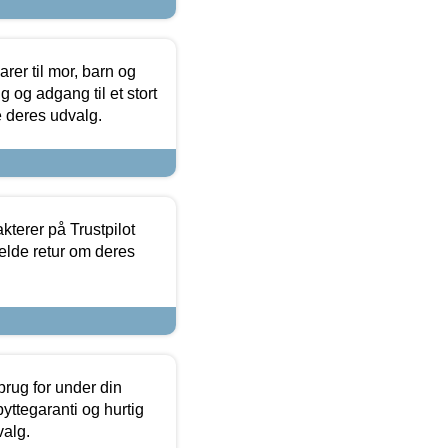
er til mor, barn og
 og adgang til et stort
se deres udvalg.
kterer på Trustpilot
elde retur om deres
brug for under din
yttegaranti og hurtig
valg.