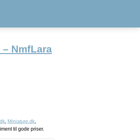
t – NmfLara
.dk
,
Miniature.dk
,
timent til gode priser.