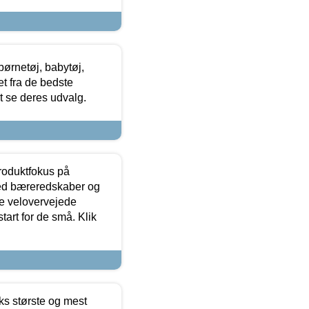
ørnetøj, babytøj,
t fra de bedste
at se deres udvalg.
produktfokus på
med bæreredskaber og
e velovervejede
tart for de små. Klik
ks største og mest