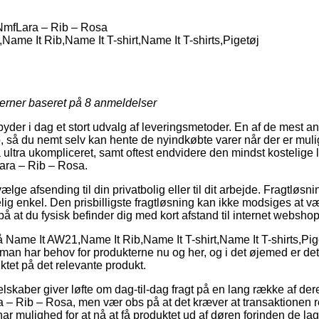
 NmfLara – Rib – Rosa
ame It Rib,Name It T-shirt,Name It T-shirts,Pigetøj
jerner baseret på
8
anmeldelser
ilbyder i dag et stort udvalg af leveringsmetoder. En af de mest
, så du nemt selv kan hente de nyindkøbte varer når der er muli
 ultra ukompliceret, samt oftest endvidere den mindst kostelig
Lara – Rib – Rosa.
vælge afsending til din privatbolig eller til dit arbejde. Fragtløsn
lig enkel. Den prisbilligste fragtløsning kan ikke modsiges at v
å at du fysisk befinder dig med kort afstand til internet websh
Name It AW21,Name It Rib,Name It T-shirt,Name It T-shirts,Piget
t man har behov for produkterne nu og her, og i det øjemed er det 
ktet på det relevante produkt.
lskaber giver løfte om dag-til-dag fragt på en lang række af de
 – Rib – Rosa, men vær obs på at det kræver at transaktionen rea
har mulighed for at nå at få produktet ud af døren forinden de lag