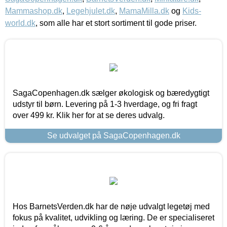
Mammashop.dk
,
Legehjulet.dk
,
MamaMilla.dk
og
Kids-
world.dk
, som alle har et stort sortiment til gode priser.
SagaCopenhagen.dk sælger økologisk og bæredygtigt
udstyr til børn. Levering på 1-3 hverdage, og fri fragt
over 499 kr. Klik her for at se deres udvalg.
Se udvalget på SagaCopenhagen.dk
Hos BarnetsVerden.dk har de nøje udvalgt legetøj med
fokus på kvalitet, udvikling og læring. De er specialiseret