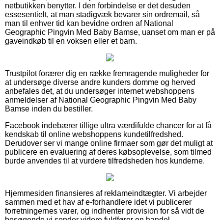
netbutikken benytter. I den forbindelse er det desuden
essesentielt, at man stadigvæk bevarer sin ordremail, så
man til enhver tid kan bevidne ordren af National
Geographic Pingvin Med Baby Bamse, uanset om man er på
gaveindkøb til en voksen eller et barn.
Trustpilot forærer dig en række fremragende muligheder for
at undersøge diverse andre kunders domme og herved
anbefales det, at du undersøger internet webshoppens
anmeldelser af National Geographic Pingvin Med Baby
Bamse inden du bestiller.
Facebook indebærer tillige ultra værdifulde chancer for at få
kendskab til online webshoppens kundetilfredshed.
Derudover ser vi mange online firmaer som gør det muligt at
publicere en evaluering af deres købsoplevelse, som tilmed
burde anvendes til at vurdere tilfredsheden hos kunderne.
Hjemmesiden finansieres af reklameindtægter. Vi arbejder
sammen med et hav af e-forhandlere idet vi publicerer
forretningernes varer, og indhenter provision for så vidt de
besøgende vi sender videre fuldfører en handel.