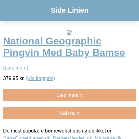
Side Linien
National Geographic
Pingvin Med Baby Bamse
(Læs mere)
379.95
kr.
(Vis fragtpris)
Læs mere »
Køb nu »
De mest populære børnewebshops i øjeblikket er
SagaCopenhagen.dk
,
BarnetsVerden.dk
,
Miniature.dk
,