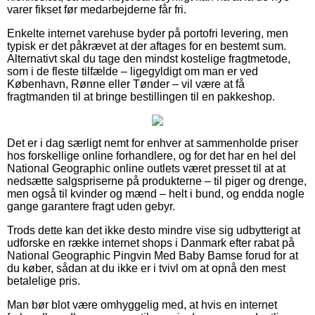
varer fikset før medarbejderne får fri.
Enkelte internet varehuse byder på portofri levering, men
typisk er det påkrævet at der aftages for en bestemt sum.
Alternativt skal du tage den mindst kostelige fragtmetode,
som i de fleste tilfælde – ligegyldigt om man er ved
København, Rønne eller Tønder – vil være at få
fragtmanden til at bringe bestillingen til en pakkeshop.
Det er i dag særligt nemt for enhver at sammenholde priser
hos forskellige online forhandlere, og for det har en hel del
National Geographic online outlets været presset til at at
nedsætte salgspriserne på produkterne – til piger og drenge,
men også til kvinder og mænd – helt i bund, og endda nogle
gange garantere fragt uden gebyr.
Trods dette kan det ikke desto mindre vise sig udbytterigt at
udforske en række internet shops i Danmark efter rabat på
National Geographic Pingvin Med Baby Bamse forud for at
du køber, sådan at du ikke er i tvivl om at opnå den mest
betalelige pris.
Man bør blot være omhyggelig med, at hvis en internet