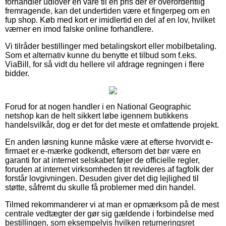
forhandler udlover en vare til en pris der er overordentlig
fremragende, kan det undertiden være et fingerpeg om en
fup shop. Køb med kort er imidlertid en del af en lov, hvilket
værner en imod falske online forhandlere.
Vi tilråder bestillinger med betalingskort eller mobilbetaling.
Som et alternativ kunne du benytte et tilbud som f.eks.
ViaBill, for så vidt du hellere vil afdrage regningen i flere
bidder.
Forud for at nogen handler i en National Geographic
netshop kan de helt sikkert løbe igennem butikkens
handelsvilkår, dog er det for det meste et omfattende projekt.
En anden løsning kunne måske være at efterse hvorvidt e-
firmaet er e-mærke godkendt, eftersom det bør være en
garanti for at internet selskabet føjer de officielle regler,
foruden at internet virksomheden tit revideres af fagfolk der
forstår lovgivningen. Desuden giver det dig lejlighed til
støtte, såfremt du skulle få problemer med din handel.
Tilmed rekommanderer vi at man er opmærksom på de mest
centrale vedtægter der gør sig gældende i forbindelse med
bestillingen, som eksempelvis hvilken returneringsret