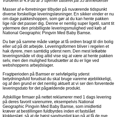
Vurderet til
4.9
ud af 5 stjerner baseret på
35
anmeldelser
Masser af e-forretninger tilbyder på nuværende tidspunkt
diverse forskellige leveringsløsninger. En sikker vinder er nu
om dage pakkeshoppen, som gør at du kan hente pakken
lige når det passer dig. Denne er nemlig super ligetil, samt tit
ydermere den prisbilligste leveringsmulighed ved køb af
National Geographic Pingvin Med Baby Bamse.
Du bør på samme måde vælge at få ordren bragt til din bolig
eller ud på dit arbejde. Leveringsformen bliver i regelen et
hak dyrere, men samtidig yderst nem. Den mest letkøbte
leveringsmåde vil dog altid vise sig at være at hente pakken
selv, men den mulighed forudsætter at du er lige ved
webshoppens arbejdslager.
Fragtperioden på Bamser er selvfølgelig yderst
betydningsfuld forudsat du skal bruge varerne øjeblikkeligt,
og af den grund er det nemlig aktuelt at vi ser den forventede
leveringsdato for det pågældende produkt.
Adskillige firmaer på nettet reklamerer med 1 dags levering
på deres favorit varenumre, eksempelvis National
Geographic Pingvin Med Baby Bamse, som imidlertid
kræver at bestillingen fuldbyrdes inden et fastslået
klokkeslæt, så at de højst sandsynligt kan nå at få de nye