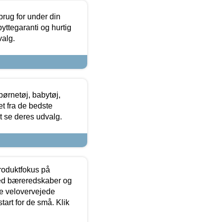
brug for under din
yttegaranti og hurtig
valg.
ørnetøj, babytøj,
t fra de bedste
at se deres udvalg.
produktfokus på
med bæreredskaber og
e velovervejede
tart for de små. Klik