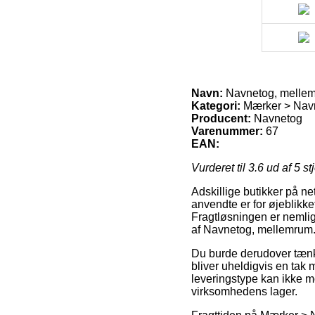
Navn:
Navnetog, melle
Kategori:
Mærker > Nav
Producent:
Navnetog
Varenummer:
67
EAN:
Vurderet til
3.6
ud af 5 st
Adskillige butikker på ne
anvendte er for øjeblikke
Fragtløsningen er nemlig
af Navnetog, mellemrum
Du burde derudover tænke 
bliver uheldigvis en ta
leveringstype kan ikke mo
virksomhedens lager.