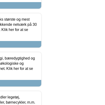
ks største og mest
ækkende netværk på 30
Klik her for at se
gi, bæredygtighed og
 økologiske og
t. Klik her for at se
ler legetøj,
r, børnecykler, m.m.