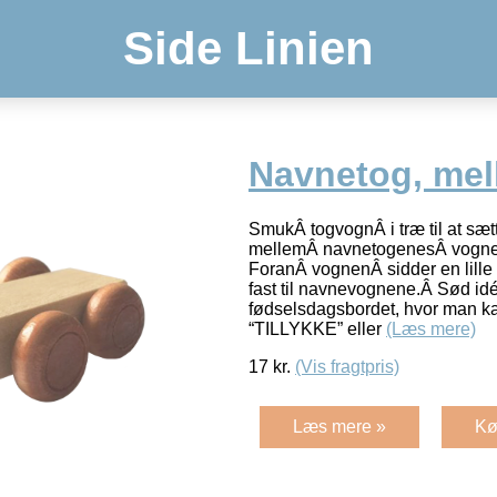
Side Linien
Navnetog, me
SmukÂ togvognÂ i træ til at sæt
mellemÂ navnetogenesÂ vogne
ForanÂ vognenÂ sidder en lille
fast til navnevognene.Â Sød idé 
fødselsdagsbordet, hvor man ka
“TILLYKKE” eller
(Læs mere)
17
kr.
(Vis fragtpris)
Læs mere »
Kø