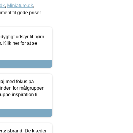
.dk
,
Miniature.dk
,
timent til gode priser.
tigt udstyr til børn.
 Klik her for at se
tøj med fokus på
t inden for målgruppen
ppe inspiration til
vertøjsbrand. De klæder