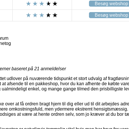
Besøg webshop
Besøg webshop
mrum
netog
jerner baseret på
21
anmeldelser
ttet udlover på nuværende tidspunkt et stort udvalg af fragtløsni
t at afsende til en pakkeshop, hvor du kan afhente de købte varer
 ualmindeligt enkel, og mange gange tilmed den prisbilligste 
.
over at få ordren bragt hjem til dig eller ud til dit arbejdes a
k mere omkostningsfuld, men ydermere ekstremt hensigtsmæssig.
dsiges at være at hente ordren selv, som jo kræver at du bor tæ