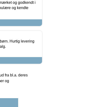
-mærket og godkendt i
opulære og kendte
 børn. Hurtig levering
alg.
 fra bl.a. deres
mer og