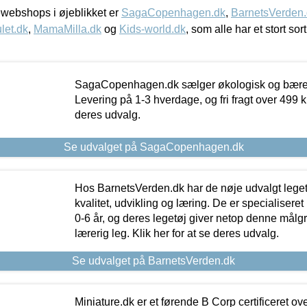
webshops i øjeblikket er
SagaCopenhagen.dk
,
BarnetsVerden
let.dk
,
MamaMilla.dk
og
Kids-world.dk
, som alle har et stort sor
SagaCopenhagen.dk sælger økologisk og bæredyg
Levering på 1-3 hverdage, og fri fragt over 499 kr.
deres udvalg.
Se udvalget på SagaCopenhagen.dk
Hos BarnetsVerden.dk har de nøje udvalgt lege
kvalitet, udvikling og læring. De er specialisere
0-6 år, og deres legetøj giver netop denne målgru
lærerig leg. Klik her for at se deres udvalg.
Se udvalget på BarnetsVerden.dk
Miniature.dk er et førende B Corp certificeret o