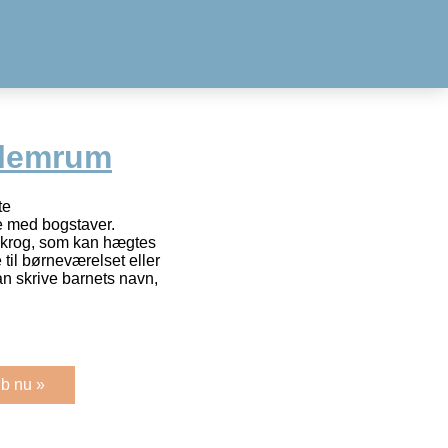
llemrum
te
 med bogstaver.
 krog, som kan hægtes
til børneværelset eller
n skrive barnets navn,
b nu »