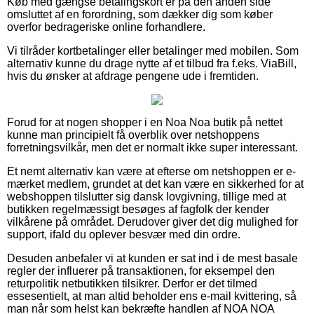
Køb med gængse betalingskort er på den anden side
omsluttet af en forordning, som dækker dig som køber
overfor bedrageriske online forhandlere.
Vi tilråder kortbetalinger eller betalinger med mobilen. Som
alternativ kunne du drage nytte af et tilbud fra f.eks. ViaBill,
hvis du ønsker at afdrage pengene ude i fremtiden.
Forud for at nogen shopper i en Noa Noa butik på nettet
kunne man principielt få overblik over netshoppens
forretningsvilkår, men det er normalt ikke super interessant.
Et nemt alternativ kan være at efterse om netshoppen er e-
mærket medlem, grundet at det kan være en sikkerhed for at
webshoppen tilslutter sig dansk lovgivning, tillige med at
butikken regelmæssigt besøges af fagfolk der kender
vilkårene på området. Derudover giver det dig mulighed for
support, ifald du oplever besvær med din ordre.
Desuden anbefaler vi at kunden er sat ind i de mest basale
regler der influerer på transaktionen, for eksempel den
returpolitik netbutikken tilsikrer. Derfor er det tilmed
essesentielt, at man altid beholder ens e-mail kvittering, så
man når som helst kan bekræfte handlen af NOA NOA