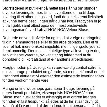
Vurderet til
4.2
ud af 5 stjerner baseret på
27
anmeldelser
Størstedelen af butikker på nettet foreslår nu om stunder
diverse leveringsformer. En af favoritterne er nu til dags
levering til et afhentningssted, fordi det er ekstremt fleksibelt
at kunne hente bestillingen når du har lyst. Fragttypen er jo
ultra ligetil, samt oftest også den mest prisbevidste
leveringsmanér ved køb af NOA NOA Velour Bluse.
Du burde omvendt afveje for og imod at vælge udbringning
til din hjemmeadresse eller til din arbejdsplads. Den er til
tider et hak mere omkostningsfuld, men til gengæld yderst
fremkommelig. Den mest betalelige type af levering er dog
selv at hente varerne, hvilket står og falder med at du
opholder dig i kort afstand af e-handlens arbejdslager.
Fragtperioden på Udsolgt kan være vældig central såfremt
du skal bruge produktet omgående, så med det formål er det
i sandhed aktuelt at vi efterser den estimerede leveringsdato
for den vedkommende vare.
Mange online webshops garanterer 1 dags levering på
deres favorit produkter, eksempelvis NOA NOA Velour
Bluse, men husk at det er afhængig af at ordren lægges
forinden et fast tidspunkt, således at de højst sandsynligt
kan nå at få varen ud af døren forud for at personalet får fri.