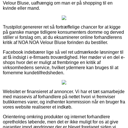
Velour Bluse, uafhængig om man er på shopping til en
kvinde eller mand.
Trustpilot genererer ret så fortræffelige chancer for at kigge
på ganske mange tidligere konsumenters domme og derved
stiller vi forslag om, at du eksaminerer online forhandlerens
kritik af NOA NOA Velour Bluse forinden du bestiller.
Facebook indebærer lige så vel ret udmærkede løsninger til
at få indsigt i e-firmaets troværdighed. Her møder vi en del e-
shops hvor det er muligt at frembringe en kritik af
virksomhedens service, hvilket ydermere kan bruges til at
fornemme kundetilfredsheden.
Websitet er finansieret af annoncer. Vi har et tæt samarbejde
med massevis af forhandlere på nettet hvori vi fremviser
butikkernes varer, og indhenter kommission når en bruger fra
vores website realiserer et indkøb.
Orientering omkring produkter og internet forhandlere
opretholdes løbende, men det er ikke muligt for os at give
garantier imod ændringer der er blevet foretaget siden vi