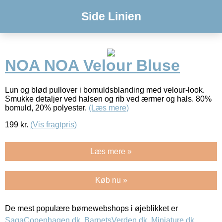
Side Linien
NOA NOA Velour Bluse
Lun og blød pullover i bomuldsblanding med velour-look.
Smukke detaljer ved halsen og rib ved ærmer og hals. 80%
bomuld, 20% polyester.
(Læs mere)
199
kr.
(Vis fragtpris)
Læs mere »
Køb nu »
De mest populære børnewebshops i øjeblikket er
SagaCopenhagen.dk
,
BarnetsVerden.dk
,
Miniature.dk
,