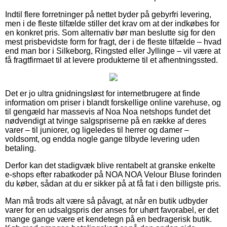
Indtil flere forretninger på nettet byder på gebyrfri levering,
men i de fleste tilfælde stiller det krav om at der indkøbes for
en konkret pris. Som alternativ bør man beslutte sig for den
mest prisbevidste form for fragt, der i de fleste tilfælde – hvad
end man bor i Silkeborg, Ringsted eller Jyllinge – vil være at
få fragtfirmaet til at levere produkterne til et afhentningssted.
Det er jo ultra gnidningsløst for internetbrugere at finde
information om priser i blandt forskellige online varehuse, og
til gengæld har massevis af Noa Noa netshops fundet det
nødvendigt at tvinge salgspriserne på en række af deres
varer – til juniorer, og ligeledes til herrer og damer –
voldsomt, og endda nogle gange tilbyde levering uden
betaling.
Derfor kan det stadigvæk blive rentabelt at granske enkelte
e-shops efter rabatkoder på NOA NOA Velour Bluse forinden
du køber, sådan at du er sikker på at få fat i den billigste pris.
Man må trods alt være så påvagt, at når en butik udbyder
varer for en udsalgspris der anses for uhørt favorabel, er det
mange gange være et kendetegn på en bedragerisk butik.