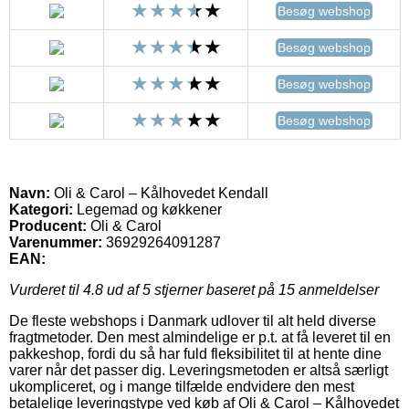
Besøg webshop
Besøg webshop
Besøg webshop
Besøg webshop
Navn:
Oli & Carol – Kålhovedet Kendall
Kategori:
Legemad og køkkener
Producent:
Oli & Carol
Varenummer:
36929264091287
EAN:
Vurderet til
4.8
ud af 5 stjerner baseret på
15
anmeldelser
De fleste webshops i Danmark udlover til alt held diverse
fragtmetoder. Den mest almindelige er p.t. at få leveret til en
pakkeshop, fordi du så har fuld fleksibilitet til at hente dine
varer når det passer dig. Leveringsmetoden er altså særligt
ukompliceret, og i mange tilfælde endvidere den mest
betalelige leveringstype ved køb af Oli & Carol – Kålhovedet