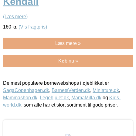
Kendall
(Læs mere)
160
kr.
(Vis fragtpris)
Læs mere »
Køb nu »
De mest populære børnewebshops i øjeblikket er
SagaCopenhagen.dk
,
BarnetsVerden.dk
,
Miniature.dk
,
Mammashop.dk
,
Legehjulet.dk
,
MamaMilla.dk
og
Kids-
world.dk
, som alle har et stort sortiment til gode priser.