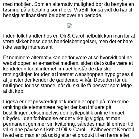
med mobilen. Som en alternativ mulighed bør du benytte en
løsning på afbetaling som f.eks. ViaBill, for så vidt du har til
hensigt at finansiere beløbet over en periode.
Inden folk handler hos en Oli & Carol netbutik kan man for at
være sikker bese dens handelsbetingelser, men det er bare
ikke særlig interessant.
Et nemmere alternativ kan derfor være at se hvorvidt online
webshoppen er e-mærket medlem, siden det skulle være et
kendetegn for at internet firmaet forstår de danske
retningslinjer, foruden at internet webshoppen hyppigt ses til
af jurister der kender de gældende vilkår. Desuden får du
mulighed for assistance, når du skulle få besvær som følge
af dit køb.
Ligeså er det prisværdigt at kunden er oppe på mærkerne
omkring de elementære regler der kan influere på
bestillingen, eksempelvis den byttepolitik online firmaet
tilbyder. I den forbindelse er det virkelig vigtigt, at man
permanent gemmer sin kvittering, således man til enhver tid
vil kunne påvise sit køb af Oli & Carol – Kålhovedet Kendall,
hvad end man er på udkig efter et produkt til en herre eller