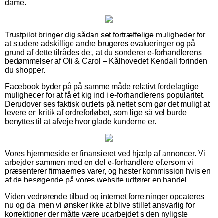
dame.
Trustpilot bringer dig sådan set fortræffelige muligheder for
at studere adskillige andre brugeres evalueringer og på
grund af dette tilrådes det, at du sonderer e-forhandlerens
bedømmelser af Oli & Carol – Kålhovedet Kendall forinden
du shopper.
Facebook byder på på samme måde relativt fordelagtige
muligheder for at få et kig ind i e-forhandlerens popularitet.
Derudover ses faktisk outlets på nettet som gør det muligt at
levere en kritik af ordreforløbet, som lige så vel burde
benyttes til at afveje hvor glade kunderne er.
Vores hjemmeside er finansieret ved hjælp af annoncer. Vi
arbejder sammen med en del e-forhandlere eftersom vi
præsenterer firmaernes varer, og høster kommission hvis en
af de besøgende på vores website udfører en handel.
Viden vedrørende tilbud og internet forretninger opdateres
nu og da, men vi ønsker ikke at blive stillet ansvarlig for
korrektioner der måtte være udarbejdet siden nyligste