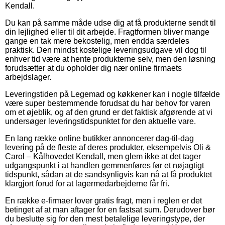
Kendall.
Du kan på samme måde udse dig at få produkterne sendt til
din lejlighed eller til dit arbejde. Fragtformen bliver mange
gange en tak mere bekostelig, men endda særdeles
praktisk. Den mindst kostelige leveringsudgave vil dog til
enhver tid være at hente produkterne selv, men den løsning
forudsætter at du opholder dig nær online firmaets
arbejdslager.
Leveringstiden på Legemad og køkkener kan i nogle tilfælde
være super bestemmende forudsat du har behov for varen
om et øjeblik, og af den grund er det faktisk afgørende at vi
undersøger leveringstidspunktet for den aktuelle vare.
En lang række online butikker annoncerer dag-til-dag
levering på de fleste af deres produkter, eksempelvis Oli &
Carol – Kålhovedet Kendall, men glem ikke at det tager
udgangspunkt i at handlen gemmenføres før et nøjagtigt
tidspunkt, sådan at de sandsynligvis kan nå at få produktet
klargjort forud for at lagermedarbejderne får fri.
En række e-firmaer lover gratis fragt, men i reglen er det
betinget af at man aftager for en fastsat sum. Derudover bør
du beslutte sig for den mest betalelige leveringstype, der