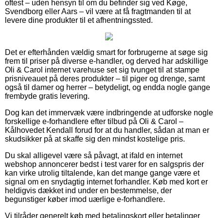
oftest – uden hensyn til om du befinder sig ved Køge,
Svendborg eller Aars – vil være at få fragtmanden til at
levere dine produkter til et afhentningssted.
Det er efterhånden vældig smart for forbrugerne at søge sig
frem til priser på diverse e-handler, og derved har adskillige
Oli & Carol internet varehuse set sig tvunget til at stampe
prisniveauet på deres produkter – til piger og drenge, samt
også til damer og herrer – betydeligt, og endda nogle gange
frembyde gratis levering.
Dog kan det immervæk være indbringende at udforske nogle
forskellige e-forhandlere efter tilbud på Oli & Carol –
Kålhovedet Kendall forud for at du handler, sådan at man er
skudsikker på at skaffe sig den mindst kostelige pris.
Du skal alligevel være så påvagt, at ifald en internet
webshop annoncerer bedst i test varer for en salgspris der
kan virke utrolig tiltalende, kan det mange gange være et
signal om en snydagtig internet forhandler. Køb med kort er
heldigvis dækket ind under en bestemmelse, der
begunstiger køber imod uærlige e-forhandlere.
Vi tilråder generelt køb med betalingskort eller betalinger