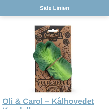
Side Linien
Oli & Carol – Kålhovedet