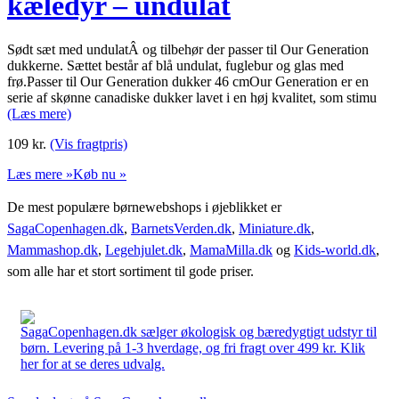
kæledyr – undulat
Sødt sæt med undulatÂ og tilbehør der passer til Our Generation
dukkerne. Sættet består af blå undulat, fuglebur og glas med
frø.Passer til Our Generation dukker 46 cmOur Generation er en
serie af skønne canadiske dukker lavet i en høj kvalitet, som stimu
(Læs mere)
109
kr.
(Vis fragtpris)
Læs mere »
Køb nu »
De mest populære børnewebshops i øjeblikket er
SagaCopenhagen.dk
,
BarnetsVerden.dk
,
Miniature.dk
,
Mammashop.dk
,
Legehjulet.dk
,
MamaMilla.dk
og
Kids-world.dk
,
som alle har et stort sortiment til gode priser.
SagaCopenhagen.dk sælger økologisk og bæredygtigt udstyr til
børn. Levering på 1-3 hverdage, og fri fragt over 499 kr. Klik
her for at se deres udvalg.