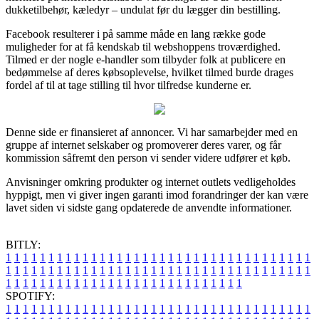
dukketilbehør, kæledyr – undulat før du lægger din bestilling.
Facebook resulterer i på samme måde en lang række gode
muligheder for at få kendskab til webshoppens troværdighed.
Tilmed er der nogle e-handler som tilbyder folk at publicere en
bedømmelse af deres købsoplevelse, hvilket tilmed burde drages
fordel af til at tage stilling til hvor tilfredse kunderne er.
Denne side er finansieret af annoncer. Vi har samarbejder med en
gruppe af internet selskaber og promoverer deres varer, og får
kommission såfremt den person vi sender videre udfører et køb.
Anvisninger omkring produkter og internet outlets vedligeholdes
hyppigt, men vi giver ingen garanti imod forandringer der kan være
lavet siden vi sidste gang opdaterede de anvendte informationer.
BITLY:
1
1
1
1
1
1
1
1
1
1
1
1
1
1
1
1
1
1
1
1
1
1
1
1
1
1
1
1
1
1
1
1
1
1
1
1
1
1
1
1
1
1
1
1
1
1
1
1
1
1
1
1
1
1
1
1
1
1
1
1
1
1
1
1
1
1
1
1
1
1
1
1
1
1
1
1
1
1
1
1
1
1
1
1
1
1
1
1
1
1
1
1
1
1
1
1
1
1
1
1
SPOTIFY:
1
1
1
1
1
1
1
1
1
1
1
1
1
1
1
1
1
1
1
1
1
1
1
1
1
1
1
1
1
1
1
1
1
1
1
1