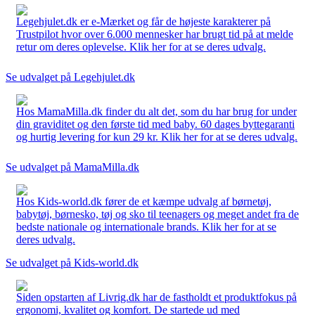
Legehjulet.dk er e-Mærket og får de højeste karakterer på
Trustpilot hvor over 6.000 mennesker har brugt tid på at melde
retur om deres oplevelse. Klik her for at se deres udvalg.
Se udvalget på Legehjulet.dk
Hos MamaMilla.dk finder du alt det, som du har brug for under
din graviditet og den første tid med baby. 60 dages byttegaranti
og hurtig levering for kun 29 kr. Klik her for at se deres udvalg.
Se udvalget på MamaMilla.dk
Hos Kids-world.dk fører de et kæmpe udvalg af børnetøj,
babytøj, børnesko, tøj og sko til teenagers og meget andet fra de
bedste nationale og internationale brands. Klik her for at se
deres udvalg.
Se udvalget på Kids-world.dk
Siden opstarten af Livrig.dk har de fastholdt et produktfokus på
ergonomi, kvalitet og komfort. De startede ud med