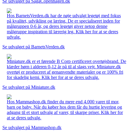
Se udvalget på SagaCopenhagen.dk
Hos BarnetsVerden.dk har de nøje udvalgt legetøj med fokus
på kvalitet, udvikling og læring. De er specialiseret inden for
målgruppen 0-6 år, og deres legetøj giver netop denne
målgruppe inspiration til lærerig leg. Klik her for at se deres
udvalg.
Se udvalget på BarnetsVerden.dk
Miniature.dk er et førende B Corp certificeret overtøjsbrand. De
klæder børn i alderen 0-12 år på til al slags vejr. Miniature.dk
overtøj er produceret af genanvendte materialer og er 100% fri
for skadelig kemi. Klik her for at se deres udvalg.
Se udvalget på Miniature.dk
Hos Mammashop.dk finder du mere end 4.000 varer til mor,
barn og baby. Når du køber hos dem får du hurtig levering og
adgang til et stort udvalg af varer, til skarpe priser. Klik her for
at se deres udvalg.
Se udvalget på Mammashop.dk