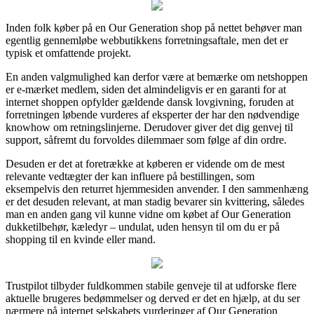
Inden folk køber på en Our Generation shop på nettet behøver man
egentlig gennemløbe webbutikkens forretningsaftale, men det er
typisk et omfattende projekt.
En anden valgmulighed kan derfor være at bemærke om netshoppen
er e-mærket medlem, siden det almindeligvis er en garanti for at
internet shoppen opfylder gældende dansk lovgivning, foruden at
forretningen løbende vurderes af eksperter der har den nødvendige
knowhow om retningslinjerne. Derudover giver det dig genvej til
support, såfremt du forvoldes dilemmaer som følge af din ordre.
Desuden er det at foretrække at køberen er vidende om de mest
relevante vedtægter der kan influere på bestillingen, som
eksempelvis den returret hjemmesiden anvender. I den sammenhæng
er det desuden relevant, at man stadig bevarer sin kvittering, således
man en anden gang vil kunne vidne om købet af Our Generation
dukketilbehør, kæledyr – undulat, uden hensyn til om du er på
shopping til en kvinde eller mand.
Trustpilot tilbyder fuldkommen stabile genveje til at udforske flere
aktuelle brugeres bedømmelser og derved er det en hjælp, at du ser
nærmere på internet selskabets vurderinger af Our Generation