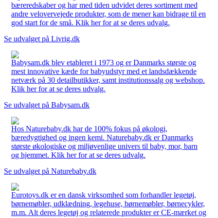
bæreredskaber og har med tiden udvidet deres sortiment med
andre velovervejede produkter, som de mener kan bidrage til en
god start for de små. Klik her for at se deres udvalg.
Se udvalget på Livrig.dk
Babysam.dk blev etableret i 1973 og er Danmarks største og
mest innovative kæde for babyudstyr med et landsdækkende
netværk på 30 detailbutikker, samt institutionssalg og webshop.
Klik her for at se deres udvalg.
Se udvalget på Babysam.dk
Hos Naturebaby.dk har de 100% fokus på økologi,
bæredygtighed og ingen kemi. Naturebaby.dk er Danmarks
største økologiske og miljøvenlige univers til baby, mor, barn
og hjemmet. Klik her for at se deres udvalg.
Se udvalget på Naturebaby.dk
Eurotoys.dk er en dansk virksomhed som forhandler legetøj,
børnemøbler, udklædning, legehuse, børnemøbler, børnecykler,
m.m. Alt deres legetøj og relaterede produkter er CE-mærket og