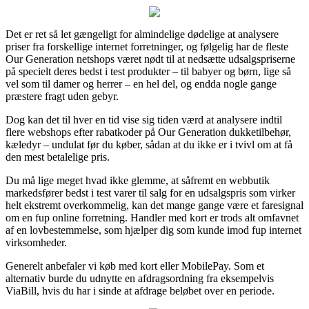
Det er ret så let gængeligt for almindelige dødelige at analysere
priser fra forskellige internet forretninger, og følgelig har de fleste
Our Generation netshops været nødt til at nedsætte udsalgspriserne
på specielt deres bedst i test produkter – til babyer og børn, lige så
vel som til damer og herrer – en hel del, og endda nogle gange
præstere fragt uden gebyr.
Dog kan det til hver en tid vise sig tiden værd at analysere indtil
flere webshops efter rabatkoder på Our Generation dukketilbehør,
kæledyr – undulat før du køber, sådan at du ikke er i tvivl om at få
den mest betalelige pris.
Du må lige meget hvad ikke glemme, at såfremt en webbutik
markedsfører bedst i test varer til salg for en udsalgspris som virker
helt ekstremt overkommelig, kan det mange gange være et faresignal
om en fup online forretning. Handler med kort er trods alt omfavnet
af en lovbestemmelse, som hjælper dig som kunde imod fup internet
virksomheder.
Generelt anbefaler vi køb med kort eller MobilePay. Som et
alternativ burde du udnytte en afdragsordning fra eksempelvis
ViaBill, hvis du har i sinde at afdrage beløbet over en periode.