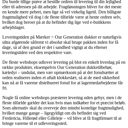
Du burde tillige prøve at bestille ordren til levering til din lejlighed
eller til adressen på dit arbejde. Fragtløsningen bliver for det meste
en kende mere pebret, men lige så vel virkelig ligetil. Den billigste
fragtmulighed vil dog i de fleste tilfælde være at hente ordren selv,
hvilket dog beroer på at du befinder dig lige ved e-butikkens
arbejdslager.
Leveringstiden på Mærker > Our Generation dukker er naturligvis
ultra afgørende såfremt vi absolut skal bruge pakken inden for få
dage, så af den grund er det i sandhed vigtigt at du efterser
leveringstiden ved den respektive vare.
De fleste webshops udlover levering på blot en enkelt hverdag på en
række produkter, eksempelvis Our Generation dukketilbehør,
kæledyr – undulat, men vær opmærksom på at det forudsætter at
orden realiseres inden et aftalt klokkeslæt, så at de med sikkerhed
kan nå at få varerne distribueret forud for at lagermedarbejderne får
fri.
Nogle få online webshops præsterer levering uden gebyr, men i de
fleste tilfælde gælder det kun hvis man indkøber for et præcist beløb.
Som alternativ skal du overveje den mindst kostelige fragtmulighed,
hvilket mange gange – ligegyldigt om du befinder sig ved
Fredericia, Hillerød eller Gilleleje – vil blive at få fragtfirmaet til at
bringe varerne til et udleveringssted.