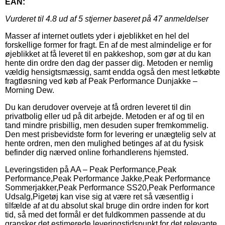
EAN:
Vurderet til
4.8
ud af 5 stjerner baseret på
47
anmeldelser
Masser af internet outlets yder i øjeblikket en hel del
forskellige former for fragt. En af de mest almindelige er for
øjeblikket at få leveret til en pakkeshop, som gør at du kan
hente din ordre den dag der passer dig. Metoden er nemlig
vældig hensigtsmæssig, samt endda også den mest letkøbte
fragtløsning ved køb af Peak Performance Dunjakke –
Morning Dew.
Du kan derudover overveje at få ordren leveret til din
privatbolig eller ud på dit arbejde. Metoden er af og til en
tand mindre prisbillig, men desuden super fremkommelig.
Den mest prisbevidste form for levering er unægtelig selv at
hente ordren, men den mulighed betinges af at du fysisk
befinder dig nærved online forhandlerens hjemsted.
Leveringstiden på AA – Peak Performance,Peak
Performance,Peak Performance Jakke,Peak Performance
Sommerjakker,Peak Performance SS20,Peak Performance
Udsalg,Pigetøj kan vise sig at være ret så væsentlig i
tilfælde af at du absolut skal bruge din ordre inden for kort
tid, så med det formål er det fuldkommen passende at du
gransker det estimerede leveringstidspunkt for det relevante