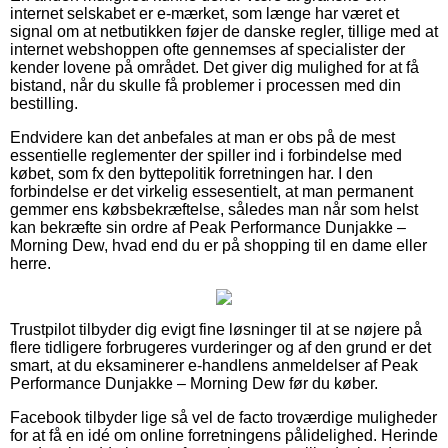
internet selskabet er e-mærket, som længe har været et
signal om at netbutikken føjer de danske regler, tillige med at
internet webshoppen ofte gennemses af specialister der
kender lovene på området. Det giver dig mulighed for at få
bistand, når du skulle få problemer i processen med din
bestilling.
Endvidere kan det anbefales at man er obs på de mest
essentielle reglementer der spiller ind i forbindelse med
købet, som fx den byttepolitik forretningen har. I den
forbindelse er det virkelig essesentielt, at man permanent
gemmer ens købsbekræftelse, således man når som helst
kan bekræfte sin ordre af Peak Performance Dunjakke –
Morning Dew, hvad end du er på shopping til en dame eller
herre.
Trustpilot tilbyder dig evigt fine løsninger til at se nøjere på
flere tidligere forbrugeres vurderinger og af den grund er det
smart, at du eksaminerer e-handlens anmeldelser af Peak
Performance Dunjakke – Morning Dew før du køber.
Facebook tilbyder lige så vel de facto troværdige muligheder
for at få en idé om online forretningens pålidelighed. Herinde