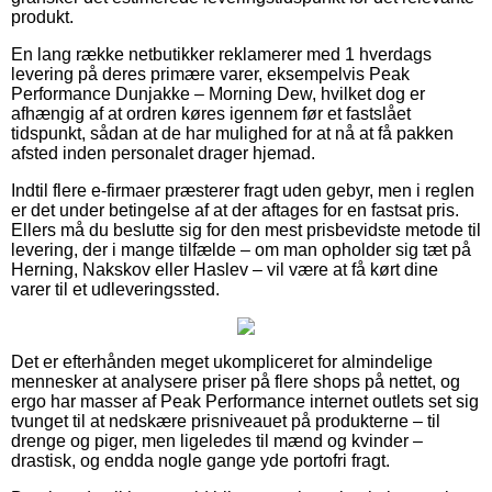
produkt.
En lang række netbutikker reklamerer med 1 hverdags
levering på deres primære varer, eksempelvis Peak
Performance Dunjakke – Morning Dew, hvilket dog er
afhængig af at ordren køres igennem før et fastslået
tidspunkt, sådan at de har mulighed for at nå at få pakken
afsted inden personalet drager hjemad.
Indtil flere e-firmaer præsterer fragt uden gebyr, men i reglen
er det under betingelse af at der aftages for en fastsat pris.
Ellers må du beslutte sig for den mest prisbevidste metode til
levering, der i mange tilfælde – om man opholder sig tæt på
Herning, Nakskov eller Haslev – vil være at få kørt dine
varer til et udleveringssted.
Det er efterhånden meget ukompliceret for almindelige
mennesker at analysere priser på flere shops på nettet, og
ergo har masser af Peak Performance internet outlets set sig
tvunget til at nedskære prisniveauet på produkterne – til
drenge og piger, men ligeledes til mænd og kvinder –
drastisk, og endda nogle gange yde portofri fragt.