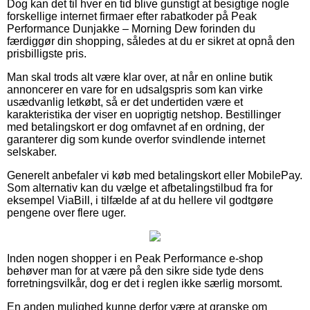
Dog kan det til hver en tid blive gunstigt at besigtige nogle
forskellige internet firmaer efter rabatkoder på Peak
Performance Dunjakke – Morning Dew forinden du
færdiggør din shopping, således at du er sikret at opnå den
prisbilligste pris.
Man skal trods alt være klar over, at når en online butik
annoncerer en vare for en udsalgspris som kan virke
usædvanlig letkøbt, så er det undertiden være et
karakteristika der viser en uoprigtig netshop. Bestillinger
med betalingskort er dog omfavnet af en ordning, der
garanterer dig som kunde overfor svindlende internet
selskaber.
Generelt anbefaler vi køb med betalingskort eller MobilePay.
Som alternativ kan du vælge et afbetalingstilbud fra for
eksempel ViaBill, i tilfælde af at du hellere vil godtgøre
pengene over flere uger.
Inden nogen shopper i en Peak Performance e-shop
behøver man for at være på den sikre side tyde dens
forretningsvilkår, dog er det i reglen ikke særlig morsomt.
En anden mulighed kunne derfor være at granske om