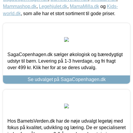
Mammashop.dk
,
Legehjulet.dk
,
MamaMilla.dk
og
Kids-
world.dk
, som alle har et stort sortiment til gode priser.
SagaCopenhagen.dk sælger økologisk og bæredygtigt
udstyr til børn. Levering på 1-3 hverdage, og fri fragt
over 499 kr. Klik her for at se deres udvalg.
Se udvalget på SagaCopenhagen.dk
Hos BarnetsVerden.dk har de nøje udvalgt legetøj med
fokus på kvalitet, udvikling og læring. De er specialiseret