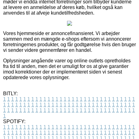
møder vi endda internet forretninger som tilbyder kunderne
at levere en anmeldelse af deres køb, hvilket også kan
anvendes til at afveje kundetilfredsheden.
Vores hjemmeside er annoncefinansieret. Vi arbejder
sammen med en mængde e-shops eftersom vi annoncerer
forretningernes produkter, og får godtgørelse hvis den bruger
vi sender videre gennemfører en handel.
Oplysninger angående varer og online outlets opretholdes
fra tid til anden, men det er umuligt for os at give garantier
imod korrektioner der er implementeret siden vi senest
opdaterede vores oplysninger.
BITLY:
1
1
1
1
1
1
1
1
1
1
1
1
1
1
1
1
1
1
1
1
1
1
1
1
1
1
1
1
1
1
1
1
1
1
1
1
1
1
1
1
1
1
1
1
1
1
1
1
1
1
1
1
1
1
1
1
1
1
1
1
1
1
1
1
1
1
1
1
1
1
1
1
1
1
1
1
1
1
1
1
1
1
1
1
1
1
1
1
1
1
1
1
1
1
1
1
1
1
1
1
SPOTIFY:
1
1
1
1
1
1
1
1
1
1
1
1
1
1
1
1
1
1
1
1
1
1
1
1
1
1
1
1
1
1
1
1
1
1
1
1
1
1
1
1
1
1
1
1
1
1
1
1
1
1
1
1
1
1
1
1
1
1
1
1
1
1
1
1
1
1
1
1
1
1
1
1
1
1
1
1
1
1
1
1
1
1
1
1
1
1
1
1
1
1
1
1
1
1
1
1
1
1
1