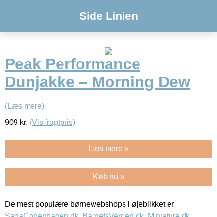
Side Linien
Peak Performance
Dunjakke – Morning Dew
(Læs mere)
909
kr.
(Vis fragtpris)
Læs mere »
Køb nu »
De mest populære børnewebshops i øjeblikket er
SagaCopenhagen.dk
,
BarnetsVerden.dk
,
Miniature.dk
,