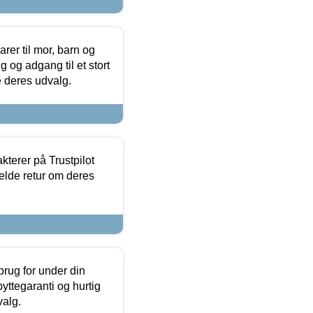
er til mor, barn og
 og adgang til et stort
se deres udvalg.
kterer på Trustpilot
elde retur om deres
brug for under din
yttegaranti og hurtig
valg.