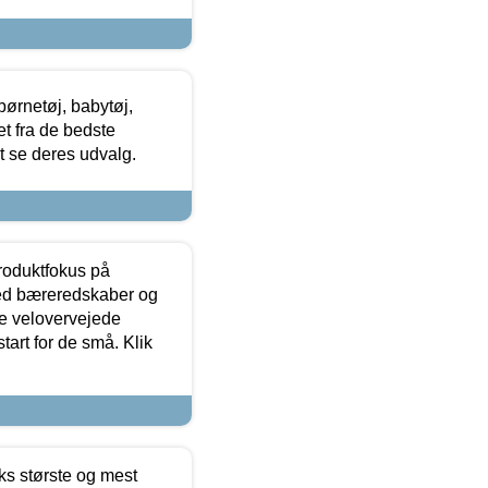
ørnetøj, babytøj,
t fra de bedste
at se deres udvalg.
produktfokus på
med bæreredskaber og
e velovervejede
tart for de små. Klik
ks største og mest