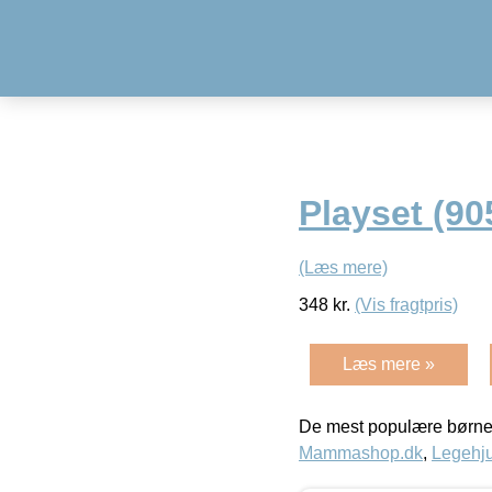
Playset (90
(Læs mere)
348
kr.
(Vis fragtpris)
Læs mere »
De mest populære børne
Mammashop.dk
,
Legehju