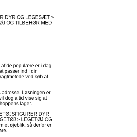
ER DYR OG LEGESÆT >
TØJ OG TILBEHØR MED
 af de populære er i dag
t passer ind i din
fragtmetode ved køb af
des adresse. Løsningen er
l dog altid vise sig at
shoppens lager.
EGETØJSFIGURER DYR
EGETØJ > LEGETØJ OG
et øjeblik, så derfor er
are.