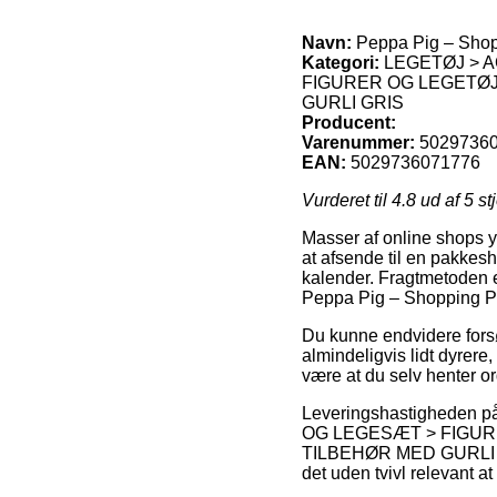
Navn:
Peppa Pig – Shop
Kategori:
LEGETØJ > 
FIGURER OG LEGETØJ 
GURLI GRIS
Producent:
Varenummer:
5029736
EAN:
5029736071776
Vurderet til
4.8
ud af 5 st
Masser af online shops y
at afsende til en pakkesh
kalender. Fragtmetoden e
Peppa Pig – Shopping Pl
Du kunne endvidere forsøg
almindeligvis lidt dyrere,
være at du selv henter o
Leveringshastighede
OG LEGESÆT > FIGURE
TILBEHØR MED GURLI GRIS 
det uden tvivl relevant 