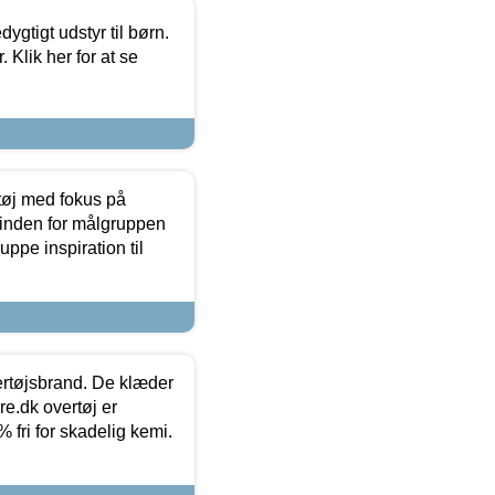
tigt udstyr til børn.
 Klik her for at se
tøj med fokus på
t inden for målgruppen
ppe inspiration til
vertøjsbrand. De klæder
ure.dk overtøj er
fri for skadelig kemi.