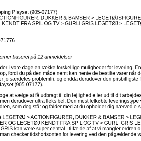
ping Playset (905-07177)
ACTIONFIGURER, DUKKER & BAMSER > LEGETØJSFIGUR
KENDT FRA SPIL OG TV > GURLI GRIS LEGETØJ > LEGE
071776
jerner baseret på
12
anmeldelser
der i vore dage en række forskellige muligheder for levering. En
op, fordi du på den måde nemt kan hente de bestilte varer når de
r jo særdeles problemfri, og endda derudover den prisbilligste 
ayset (905-07177).
e at vælge at få udbragt til din lejlighed eller ud til dit arbej
 men derudover ultra fleksibel. Den mest letkøbte leveringstype vi
rdren, som dog står og falder med at du opholder dig nærved e-
n på LEGETØJ > ACTIONFIGURER, DUKKER & BAMSER > L
R OG LEGETØJ KENDT FRA SPIL OG TV > GURLI GRIS L
kan være super central i tilfælde af at vi mangler ordren om 
at man checker tidshorisonten for levering ved den pågældende v