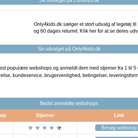
Se udvalget på Eurotoys.dk
Only4kids.dk sælger et stort udvalg af legetøj til
og 60 dages returret. Klik her for at se deres udv
Se udvalget på Only4kids.dk
t populære webshops og anmeldt dem med stjerner fra 1 til 5 ud
rrelse, kundeservice, brugervenlighed, betingelser, leveringsfor
Bedst anmeldte webshops
op
Stjerner
Link
Besøg webshop