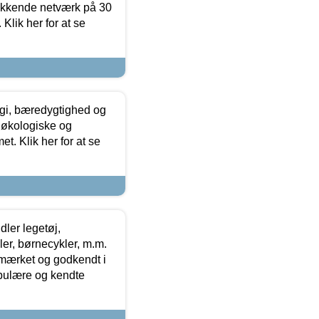
ækkende netværk på 30
Klik her for at se
gi, bæredygtighed og
 økologiske og
t. Klik her for at se
ler legetøj,
r, børnecykler, m.m.
-mærket og godkendt i
opulære og kendte