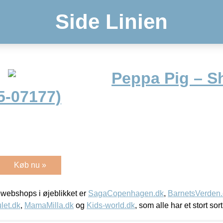
Side Linien
Peppa Pig – S
5-07177)
Køb nu »
webshops i øjeblikket er
SagaCopenhagen.dk
,
BarnetsVerden
let.dk
,
MamaMilla.dk
og
Kids-world.dk
, som alle har et stort sor