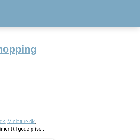
hopping
.dk
,
Miniature.dk
,
timent til gode priser.