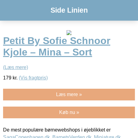
Side Linien
Petit By Sofie Schnoor
Kjole – Mina – Sort
(Læs mere)
179
kr.
(Vis fragtpris)
Læs mere »
Køb nu »
De mest populære børnewebshops i øjeblikket er
SagaCopenhagen.dk
,
BarnetsVerden.dk
,
Miniature.dk
,