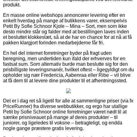
produkt.
En masse online webshops annoncerer levering efter en
enkelt hverdag på mange af butikkens varer, eksempelvis
Petit By Sofie Schnoor Kjole – Mina – Sort, men som ikke
desto mindre står og falder med at bestillingen laves inden
et besluttet klokkeslæt, så at de har en chance for at nå at få
pakken klargjort forinden medarbejderne får fri.
En hel del internet forretninger byder på fragt uden
beregning, men undertiden kun ifald der erhverves for en
fastsat sum. Som alternativ burde man beslutte sig for den
prisbilligste leveringsmanér, hvilket oftest – ligegyldigt om du
opholder sig nær Fredericia, Aabenraa eller Ribe – vil blive
at få dem til at levere dine produkter til et afhentningssted.
Det er i dag ret så ligetil for alle at sammenligne priser (via fx
PriceRunner) fra diverse webbutikker, og ergo har utallige
Petit by Sofie Schnoor online forretninger været nødt til at
sænke prisniveauet på mange af deres produkter – til
juniorer, og ligeledes til voksne – betragteligt, og endda
nogle gange præstere gratis levering.