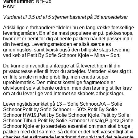
Varenummer:
NH428
EAN:
Vurderet til
3.5
ud af 5 stjerner baseret på
36
anmeldelser
Adskillige e-forhandlere tildeler nu en lang række forskellige
leveringsmåder. En af de mest populære er p.t. pakkeshops,
hvor det er nemt for dig at hente pakken når det passer ind i
din hverdag. Leveringsmetoden er altså særdeles
gnidningsløs, samt typisk også den billigste slags levering
ved køb af Petit By Sofie Schnoor Kjole – Mina – Sort.
Du kunne omvendt planlægge at få leveret hjem til din
privatadresse eller til hvor du arbejder. Metoden viser sig tit
en lille smule mindre prisbillig, men endda super
uproblematisk. Den mindst kostelige fragtmetode er
utvivlsomt selv at hente ordren, men den løsning stiller krav
om at du lever lige ved internet selskabets arbejdslager.
Leveringstidspunktet på 13 – Sofie Schnoor,AA – Sofie
Schnoor,Petit by Sofie Schnoor – 50%,Petit By Sofie
Schnoor HW19,Petit by Sofie Schnoor Kjole,Petit by Sofie
Schnoor Tilbud,Petit By Sofie Schnoor Udsalg,Pigetøj,Sofie
Schnoor Kjole er jo særdeles essentiel om man skal bruge
pakken med det samme, så derfor er det helt væsentligt at vi
checker det estimerede leveringstidspunkt ved det relevante