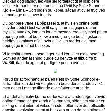
Det kan dog stadigvæk vise sig fordelagtigt at inspicere
visse e-forhandlere efter udsalg på Petit By Sofie Schnoor
Kjole – Mina – Sort inden du køber, sådan at du er tryg ved
at modtage den laveste pris.
Du bør bare være så påpasselig, at hvis en online butik
tilbyder bedst i test varer til salg for en salgspris der er
mystisk attraktiv, kan det for det meste være et symbol på en
uoprigtig internet butik. Køb med gængse betalingskort er
heldigvis omfattet af et lovbud, hvilket redder dig imod
uoprigtige internet butikker.
Vi foreslår generelt betalinger med kort eller mobilbetaling.
Som en anden løsning burde du benytte et tilbud fra fx
ViaBill, ifald du agter at godtgøre prisen over tid.
Forud for at folk handler på en Petit by Sofie Schnoor e-
forhandler kan de i virkeligheden bese dens handelsvilkår,
men det er i mange tilfælde et omfattende arbejde.
Et andet alternativ kunne derfor være at undersøge hvorvidt
online firmaet er godkendt af e-mærket, siden det ofte er en
sikring om at internet virksomheden efterlever den officielle
danske lovgivning, samt at butikken nu og da besigtiges af