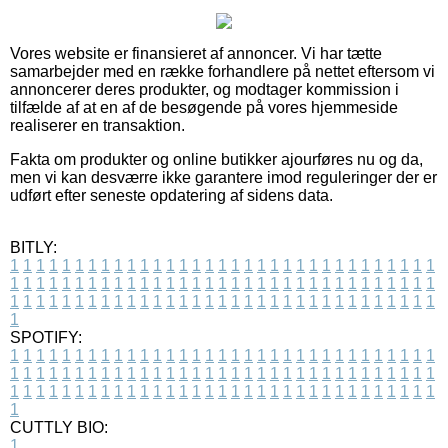
Vores website er finansieret af annoncer. Vi har tætte
samarbejder med en række forhandlere på nettet eftersom vi
annoncerer deres produkter, og modtager kommission i
tilfælde af at en af de besøgende på vores hjemmeside
realiserer en transaktion.
Fakta om produkter og online butikker ajourføres nu og da,
men vi kan desværre ikke garantere imod reguleringer der er
udført efter seneste opdatering af sidens data.
BITLY:
1
1
1
1
1
1
1
1
1
1
1
1
1
1
1
1
1
1
1
1
1
1
1
1
1
1
1
1
1
1
1
1
1
1
1
1
1
1
1
1
1
1
1
1
1
1
1
1
1
1
1
1
1
1
1
1
1
1
1
1
1
1
1
1
1
1
1
1
1
1
1
1
1
1
1
1
1
1
1
1
1
1
1
1
1
1
1
1
1
1
1
1
1
1
1
1
1
1
1
1
SPOTIFY:
1
1
1
1
1
1
1
1
1
1
1
1
1
1
1
1
1
1
1
1
1
1
1
1
1
1
1
1
1
1
1
1
1
1
1
1
1
1
1
1
1
1
1
1
1
1
1
1
1
1
1
1
1
1
1
1
1
1
1
1
1
1
1
1
1
1
1
1
1
1
1
1
1
1
1
1
1
1
1
1
1
1
1
1
1
1
1
1
1
1
1
1
1
1
1
1
1
1
1
1
CUTTLY BIO:
1