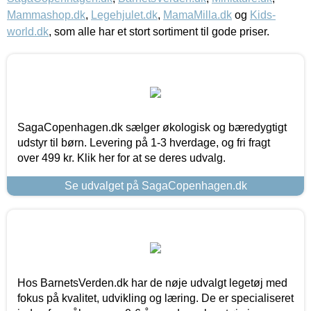
Mammashop.dk
,
Legehjulet.dk
,
MamaMilla.dk
og
Kids-
world.dk
, som alle har et stort sortiment til gode priser.
SagaCopenhagen.dk sælger økologisk og bæredygtigt
udstyr til børn. Levering på 1-3 hverdage, og fri fragt
over 499 kr. Klik her for at se deres udvalg.
Se udvalget på SagaCopenhagen.dk
Hos BarnetsVerden.dk har de nøje udvalgt legetøj med
fokus på kvalitet, udvikling og læring. De er specialiseret