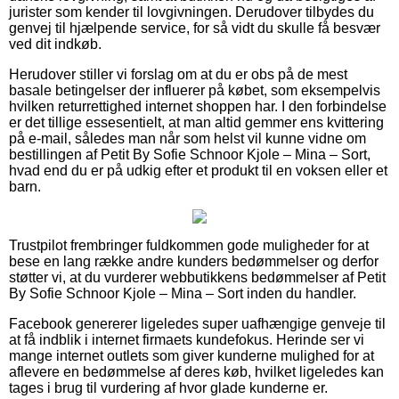
jurister som kender til lovgivningen. Derudover tilbydes du
genvej til hjælpende service, for så vidt du skulle få besvær
ved dit indkøb.
Herudover stiller vi forslag om at du er obs på de mest
basale betingelser der influerer på købet, som eksempelvis
hvilken returrettighed internet shoppen har. I den forbindelse
er det tillige essesentielt, at man altid gemmer ens kvittering
på e-mail, således man når som helst vil kunne vidne om
bestillingen af Petit By Sofie Schnoor Kjole – Mina – Sort,
hvad end du er på udkig efter et produkt til en voksen eller et
barn.
Trustpilot frembringer fuldkommen gode muligheder for at
bese en lang række andre kunders bedømmelser og derfor
støtter vi, at du vurderer webbutikkens bedømmelser af Petit
By Sofie Schnoor Kjole – Mina – Sort inden du handler.
Facebook genererer ligeledes super uafhængige genveje til
at få indblik i internet firmaets kundefokus. Herinde ser vi
mange internet outlets som giver kunderne mulighed for at
aflevere en bedømmelse af deres køb, hvilket ligeledes kan
tages i brug til vurdering af hvor glade kunderne er.