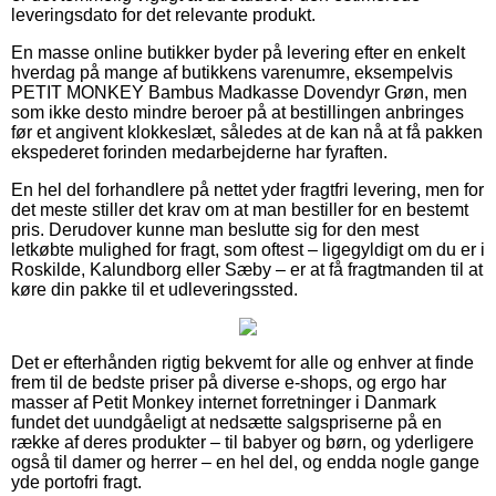
leveringsdato for det relevante produkt.
En masse online butikker byder på levering efter en enkelt
hverdag på mange af butikkens varenumre, eksempelvis
PETIT MONKEY Bambus Madkasse Dovendyr Grøn, men
som ikke desto mindre beroer på at bestillingen anbringes
før et angivent klokkeslæt, således at de kan nå at få pakken
ekspederet forinden medarbejderne har fyraften.
En hel del forhandlere på nettet yder fragtfri levering, men for
det meste stiller det krav om at man bestiller for en bestemt
pris. Derudover kunne man beslutte sig for den mest
letkøbte mulighed for fragt, som oftest – ligegyldigt om du er i
Roskilde, Kalundborg eller Sæby – er at få fragtmanden til at
køre din pakke til et udleveringssted.
Det er efterhånden rigtig bekvemt for alle og enhver at finde
frem til de bedste priser på diverse e-shops, og ergo har
masser af Petit Monkey internet forretninger i Danmark
fundet det uundgåeligt at nedsætte salgspriserne på en
række af deres produkter – til babyer og børn, og yderligere
også til damer og herrer – en hel del, og endda nogle gange
yde portofri fragt.