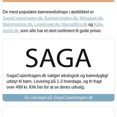
De mest populære børnewebshops i øjeblikket er
SagaCopenhagen.dk
,
BarnetsVerden.dk
,
Miniature.dk
,
Mammashop.dk
,
Legehjulet.dk
,
MamaMilla.dk
og
Kids-
world.dk
, som alle har et stort sortiment til gode priser.
SagaCopenhagen.dk sælger økologisk og bæredygtigt
udstyr til børn. Levering på 1-3 hverdage, og fri fragt
over 499 kr. Klik her for at se deres udvalg.
Se udvalget på SagaCopenhagen.dk