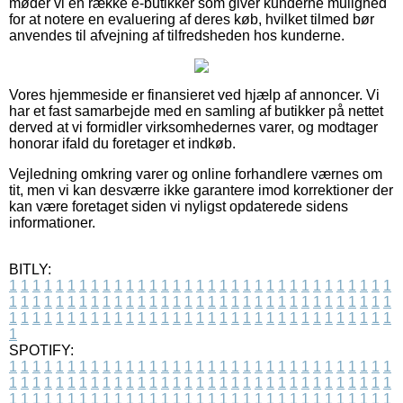
møder vi en række e-butikker som giver kunderne mulighed
for at notere en evaluering af deres køb, hvilket tilmed bør
anvendes til afvejning af tilfredsheden hos kunderne.
Vores hjemmeside er finansieret ved hjælp af annoncer. Vi
har et fast samarbejde med en samling af butikker på nettet
derved at vi formidler virksomhedernes varer, og modtager
honorar ifald du foretager et indkøb.
Vejledning omkring varer og online forhandlere værnes om
tit, men vi kan desværre ikke garantere imod korrektioner der
kan være foretaget siden vi nyligst opdaterede sidens
informationer.
BITLY:
1
1
1
1
1
1
1
1
1
1
1
1
1
1
1
1
1
1
1
1
1
1
1
1
1
1
1
1
1
1
1
1
1
1
1
1
1
1
1
1
1
1
1
1
1
1
1
1
1
1
1
1
1
1
1
1
1
1
1
1
1
1
1
1
1
1
1
1
1
1
1
1
1
1
1
1
1
1
1
1
1
1
1
1
1
1
1
1
1
1
1
1
1
1
1
1
1
1
1
1
SPOTIFY:
1
1
1
1
1
1
1
1
1
1
1
1
1
1
1
1
1
1
1
1
1
1
1
1
1
1
1
1
1
1
1
1
1
1
1
1
1
1
1
1
1
1
1
1
1
1
1
1
1
1
1
1
1
1
1
1
1
1
1
1
1
1
1
1
1
1
1
1
1
1
1
1
1
1
1
1
1
1
1
1
1
1
1
1
1
1
1
1
1
1
1
1
1
1
1
1
1
1
1