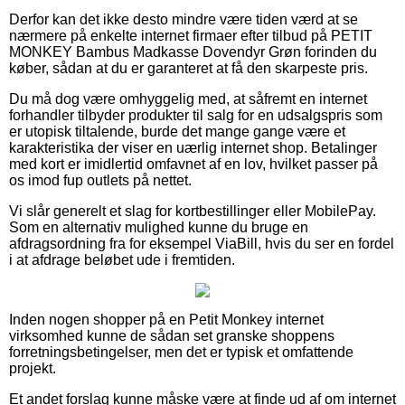
Derfor kan det ikke desto mindre være tiden værd at se
nærmere på enkelte internet firmaer efter tilbud på PETIT
MONKEY Bambus Madkasse Dovendyr Grøn forinden du
køber, sådan at du er garanteret at få den skarpeste pris.
Du må dog være omhyggelig med, at såfremt en internet
forhandler tilbyder produkter til salg for en udsalgspris som
er utopisk tiltalende, burde det mange gange være et
karakteristika der viser en uærlig internet shop. Betalinger
med kort er imidlertid omfavnet af en lov, hvilket passer på
os imod fup outlets på nettet.
Vi slår generelt et slag for kortbestillinger eller MobilePay.
Som en alternativ mulighed kunne du bruge en
afdragsordning fra for eksempel ViaBill, hvis du ser en fordel
i at afdrage beløbet ude i fremtiden.
Inden nogen shopper på en Petit Monkey internet
virksomhed kunne de sådan set granske shoppens
forretningsbetingelser, men det er typisk et omfattende
projekt.
Et andet forslag kunne måske være at finde ud af om internet