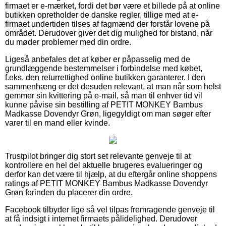
firmaet er e-mærket, fordi det bør være et billede på at online
butikken opretholder de danske regler, tillige med at e-
firmaet undertiden tilses af fagmænd der forstår lovene på
området. Derudover giver det dig mulighed for bistand, når
du møder problemer med din ordre.
Ligeså anbefales det at køber er påpasselig med de
grundlæggende bestemmelser i forbindelse med købet,
f.eks. den returrettighed online butikken garanterer. I den
sammenhæng er det desuden relevant, at man når som helst
gemmer sin kvittering på e-mail, så man til enhver tid vil
kunne påvise sin bestilling af PETIT MONKEY Bambus
Madkasse Dovendyr Grøn, ligegyldigt om man søger efter
varer til en mand eller kvinde.
Trustpilot bringer dig stort set relevante genveje til at
kontrollere en hel del aktuelle brugeres evalueringer og
derfor kan det være til hjælp, at du eftergår online shoppens
ratings af PETIT MONKEY Bambus Madkasse Dovendyr
Grøn forinden du placerer din ordre.
Facebook tilbyder lige så vel tilpas fremragende genveje til
at få indsigt i internet firmaets pålidelighed. Derudover