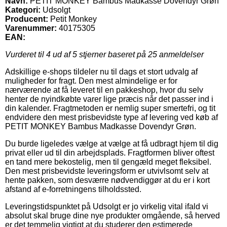
Navn:
PETIT MONKEY Bambus Madkasse Dovendyr Grøn
Kategori:
Udsolgt
Producent:
Petit Monkey
Varenummer:
40175305
EAN:
Vurderet til
4
ud af 5 stjerner baseret på
25
anmeldelser
Adskillige e-shops tildeler nu til dags et stort udvalg af
muligheder for fragt. Den mest almindelige er for
nærværende at få leveret til en pakkeshop, hvor du selv
henter de nyindkøbte varer lige præcis når det passer ind i
din kalender. Fragtmetoden er nemlig super smertefri, og tit
endvidere den mest prisbevidste type af levering ved køb af
PETIT MONKEY Bambus Madkasse Dovendyr Grøn.
Du burde ligeledes vælge at vælge at få udbragt hjem til dig
privat eller ud til din arbejdsplads. Fragtformen bliver oftest
en tand mere bekostelig, men til gengæld meget fleksibel.
Den mest prisbevidste leveringsform er utvivlsomt selv at
hente pakken, som desværre nødvendiggør at du er i kort
afstand af e-forretningens tilholdssted.
Leveringstidspunktet på Udsolgt er jo virkelig vital ifald vi
absolut skal bruge dine nye produkter omgående, så herved
er det temmelig vigtigt at du studerer den estimerede