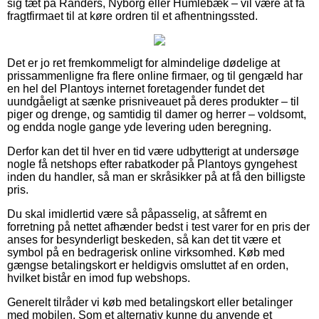
sig tæt på Randers, Nyborg eller Humlebæk – vil være at få
fragtfirmaet til at køre ordren til et afhentningssted.
Det er jo ret fremkommeligt for almindelige dødelige at
prissammenligne fra flere online firmaer, og til gengæld har
en hel del Plantoys internet foretagender fundet det
uundgåeligt at sænke prisniveauet på deres produkter – til
piger og drenge, og samtidig til damer og herrer – voldsomt,
og endda nogle gange yde levering uden beregning.
Derfor kan det til hver en tid være udbytterigt at undersøge
nogle få netshops efter rabatkoder på Plantoys gyngehest
inden du handler, så man er skråsikker på at få den billigste
pris.
Du skal imidlertid være så påpasselig, at såfremt en
forretning på nettet afhænder bedst i test varer for en pris der
anses for besynderligt beskeden, så kan det tit være et
symbol på en bedragerisk online virksomhed. Køb med
gængse betalingskort er heldigvis omsluttet af en orden,
hvilket bistår en imod fup webshops.
Generelt tilråder vi køb med betalingskort eller betalinger
med mobilen. Som et alternativ kunne du anvende et