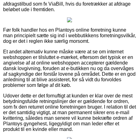
afdragstilbud som fx ViaBill, hvis du foretrækker at afdrage
beløbet ude i fremtiden.
Før folk handler hos en Plantoys online forretning kunne
man principielt sætte sig ind i webbutikkens forretningsvilkår,
dog er det i reglen ikke særlig morsomt.
Et andet alternativ kunne måske være at se om internet
webshoppen er tilsluttet e-mærket, eftersom det typisk er en
angivelse af at online webshoppen accepterer gældende
dansk lovgivning, foruden at e-butikken nu og da overvåges
af sagkyndige der forstår lovene på området. Dette er en god
anledning til at blive assisteret, for så vidt du forvoldes
problemer som følge af dit køb.
Udover dette er det fornuftigt at kunden er klar over de mest
betydningsfulde retningslinjer der er gældende for ordren,
som fx den returret online forretningen bruger. I relation til det
er det samtidig vigtigt, at man permanent sikrer ens e-mail
kvittering, således man senere vil kunne bekræfte ordren af
Plantoys gyngehest, ligegyldigt om man leder efter et
produkt til en kvinde eller mand.