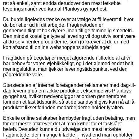
ret så enkel, samt endda derudover den mest letkøbte
leveringsmanér ved køb af Plantoys gyngehest.
Du burde ligeledes tænke over at vælge at få leveret til hvor
du bor eller ud til dit arbejde. Fragtmetoden er
gennemsnitligt et hak dyrere, men tillige temmelig smertefri.
Den mindst kostelige type af levering vil dog utvivlsomt være
at du selv henter produkterne, som jo kræver at du er med
kort afstand til online webshoppens arbejdslager.
Fragttiden på Legetøj er meget afgørende i tilfælde af at vi
har behov for varen øjeblikkeligt, og i det øjemed er det helt
meningsfuldt at man tjekker leveringstidspunktet ved den
pågældende vare.
Størstedelen af internet foretagender reklamerer med dag-til-
dag levering på en række produkter, eksempelvis Plantoys
gyngehest, hvilket nødvendiggør at ordren gennemføres
forinden et fast tidspunkt, så at de sandsynligvis kan nå at få
produktet fikset forinden medarbejderne holder fyraften.
Enkelte online selskaber frembyder fragt uden betaling, men
for det meste afkræver det at man køber for et fastslået
beløb. Desuden kunne du udvælge den mest letkøbte
fragtmetode, der i mange tilfælde – hvad end man opholder