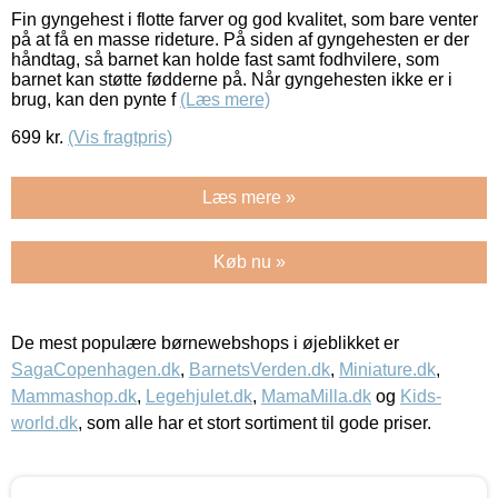
Fin gyngehest i flotte farver og god kvalitet, som bare venter
på at få en masse rideture. På siden af gyngehesten er der
håndtag, så barnet kan holde fast samt fodhvilere, som
barnet kan støtte fødderne på. Når gyngehesten ikke er i
brug, kan den pynte f
(Læs mere)
699
kr.
(Vis fragtpris)
Læs mere »
Køb nu »
De mest populære børnewebshops i øjeblikket er
SagaCopenhagen.dk
,
BarnetsVerden.dk
,
Miniature.dk
,
Mammashop.dk
,
Legehjulet.dk
,
MamaMilla.dk
og
Kids-
world.dk
, som alle har et stort sortiment til gode priser.