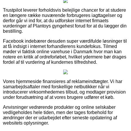
Trustpilot leverer forholdsvis belejlige chancer for at studere
en længere række nuværende forbrugeres iagttagelser og
derfor går vi ind for, at du udforsker internet firmaets
vurderinger af Plantoys gyngehest forud for at du lægger din
bestilling.
Facebook indebærer desuden super værdifulde løsninger til
at få indsigt i internet forhandlerens kundefokus. Tilmed
møder vi faktisk online varehuse i Danmark hvor man kan
notere en kritik af ordreforløbet, hvilket ydermere bør drages
fordel af til vurdering af kundernes tilfredshed.
Vores hjemmeside finansieres af reklameindtægter. Vi har
samarbejdsaftaler med forskellige netbutikker når vi
introducerer virksomhedernes tilbud, og modtager provision
under forudsætning af at vores brugere udfører et køb.
Anvisninger vedrørende produkter og online selskaber
vedligeholdes hele tiden, men der tages forbehold for
ændringer der er udarbejdet efter seneste opdatering af
websitets oplysninger.