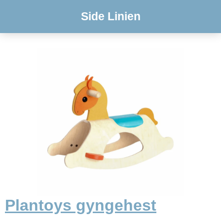
Side Linien
Plantoys gyngehest