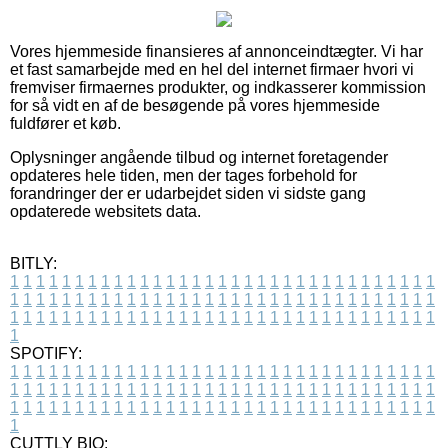
Vores hjemmeside finansieres af annonceindtægter. Vi har
et fast samarbejde med en hel del internet firmaer hvori vi
fremviser firmaernes produkter, og indkasserer kommission
for så vidt en af de besøgende på vores hjemmeside
fuldfører et køb.
Oplysninger angående tilbud og internet foretagender
opdateres hele tiden, men der tages forbehold for
forandringer der er udarbejdet siden vi sidste gang
opdaterede websitets data.
BITLY:
1
1
1
1
1
1
1
1
1
1
1
1
1
1
1
1
1
1
1
1
1
1
1
1
1
1
1
1
1
1
1
1
1
1
1
1
1
1
1
1
1
1
1
1
1
1
1
1
1
1
1
1
1
1
1
1
1
1
1
1
1
1
1
1
1
1
1
1
1
1
1
1
1
1
1
1
1
1
1
1
1
1
1
1
1
1
1
1
1
1
1
1
1
1
1
1
1
1
1
1
SPOTIFY:
1
1
1
1
1
1
1
1
1
1
1
1
1
1
1
1
1
1
1
1
1
1
1
1
1
1
1
1
1
1
1
1
1
1
1
1
1
1
1
1
1
1
1
1
1
1
1
1
1
1
1
1
1
1
1
1
1
1
1
1
1
1
1
1
1
1
1
1
1
1
1
1
1
1
1
1
1
1
1
1
1
1
1
1
1
1
1
1
1
1
1
1
1
1
1
1
1
1
1
1
CUTTLY BIO: