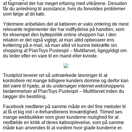
af fagmænd der har meget erfaring med vilkårene. Desuden
får du anledning til assistance, hvis du forvoldes problemer
som følge af dit køb.
Ydermere anbefales det at køberen er vaks omkring de mest
relevante reglementer der har indflydelse på handlen, som
for eksempel den byttepolitik online shoppen har. I den
relation er det også vigtigt, at man altid opbevarer ens
kvittering på e-mail, så man altid vil kunne bekræfte sin
shopping af PlanToys Puslespil – Multifarvet, ligegyldigt om
du leder efter en vare til en mand eller kvinde.
Trustpilot leverer ret så udmærkede løsninger til at
kontrollere ret mange tidligere kunders domme og derfor kan
det være til hjælp, at du undersøger internet webshoppens
bedømmelser af PlanToys Puslespil – Multifarvet inden du
lægger din bestilling.
Facebook medfører på samme måde en del fine metoder til
at få et kig ind i e-forhandlerens troværdighed. Tilmed ses
mange webbutikker som giver kunderne mulighed for at
nedfælde en kritik af deres købsoplevelse, som på samme
måde kan anvendes til at vurdere hvor glade kunderne er.