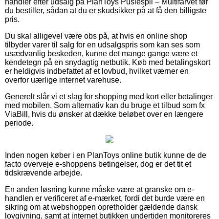
handler efter udsalg på PlanToys Puslespil – Multifarvet før
du bestiller, sådan at du er skudsikker på at få den billigste
pris.
Du skal alligevel være obs på, at hvis en online shop
tilbyder varer til salg for en udsalgspris som kan ses som
usædvanlig beskeden, kunne det mange gange være et
kendetegn på en snydagtig netbutik. Køb med betalingskort
er heldigvis indbefattet af et lovbud, hvilket værner en
overfor uærlige internet varehuse.
Generelt slår vi et slag for shopping med kort eller betalinger
med mobilen. Som alternativ kan du bruge et tilbud som fx
ViaBill, hvis du ønsker at dække beløbet over en længere
periode.
Inden nogen køber i en PlanToys online butik kunne de de
facto overveje e-shoppens betingelser, dog er det tit et
tidskrævende arbejde.
En anden løsning kunne måske være at granske om e-
handlen er verificeret af e-mærket, fordi det burde være en
sikring om at webshoppen opretholder gældende dansk
lovgivning, samt at internet butikken undertiden monitoreres