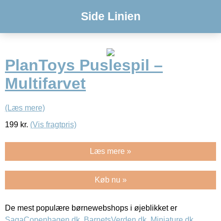
Side Linien
PlanToys Puslespil –
Multifarvet
(Læs mere)
199
kr.
(Vis fragtpris)
Læs mere »
Køb nu »
De mest populære børnewebshops i øjeblikket er
SagaCopenhagen.dk
,
BarnetsVerden.dk
,
Miniature.dk
,