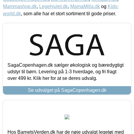
Mammashop.dk
,
Legehjulet.dk
,
MamaMilla.dk
og
Kids-
world.dk
, som alle har et stort sortiment til gode priser.
SagaCopenhagen.dk sælger økologisk og bæredygtigt
udstyr til børn. Levering på 1-3 hverdage, og fri fragt
over 499 kr. Klik her for at se deres udvalg.
Se udvalget på SagaCopenhagen.dk
Hos BarnetsVerden.dk har de nøje udvalgt legetøj med