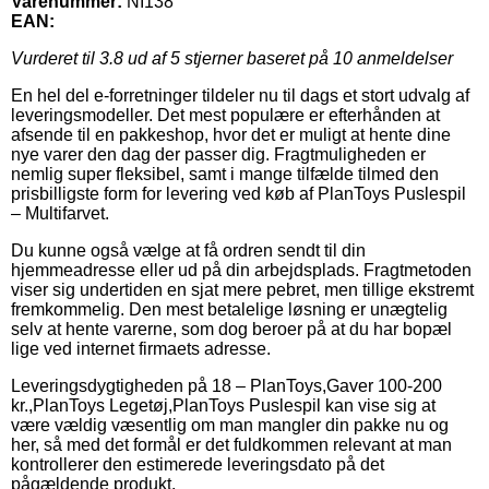
Varenummer:
NI138
EAN:
Vurderet til
3.8
ud af 5 stjerner baseret på
10
anmeldelser
En hel del e-forretninger tildeler nu til dags et stort udvalg af
leveringsmodeller. Det mest populære er efterhånden at
afsende til en pakkeshop, hvor det er muligt at hente dine
nye varer den dag der passer dig. Fragtmuligheden er
nemlig super fleksibel, samt i mange tilfælde tilmed den
prisbilligste form for levering ved køb af PlanToys Puslespil
– Multifarvet.
Du kunne også vælge at få ordren sendt til din
hjemmeadresse eller ud på din arbejdsplads. Fragtmetoden
viser sig undertiden en sjat mere pebret, men tillige ekstremt
fremkommelig. Den mest betalelige løsning er unægtelig
selv at hente varerne, som dog beroer på at du har bopæl
lige ved internet firmaets adresse.
Leveringsdygtigheden på 18 – PlanToys,Gaver 100-200
kr.,PlanToys Legetøj,PlanToys Puslespil kan vise sig at
være vældig væsentlig om man mangler din pakke nu og
her, så med det formål er det fuldkommen relevant at man
kontrollerer den estimerede leveringsdato på det
pågældende produkt.