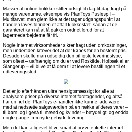
Masser af online butikker stiller udsigt til dag-til-dag fragt på
mange varenumre, eksempelvis PlanToys Puslespil –
Multifarvet, men glem ikke at det tager udgangspunkt i at
handlen laves forinden et aftalt klokkeslæt, sådan at de
garanteret kan nå at få pakken ordnet forud for at
lagermedarbejderne får fri.
Nogle internet virksomheder sikrer fragt uden omkostninger,
men undertiden kræver det at der købes for en bestemt pris.
Desuden skulle man udse dig den billigste leveringstype,
som oftest – uafhængig om du er ved Roskilde, Holbæk eller
Slangerup – vil blive at få dem til at levere bestillingen til et
udleveringssted.
Det er jo efterhånden ultra hensigtsmæssigt for alle at
analysere priser på diverse internet foretagender, og altså
har en hel del PlanToys e-handler ikke kunne lade være
med at nedsætte salgsværdien på en række af deres varer –
til børn, og ligeså til mænd og kvinder – betydeligt, og endda
nogle gange frembyde gebyrfri levering.
Men det kan alligevel blive smart at prøve enkelte internet