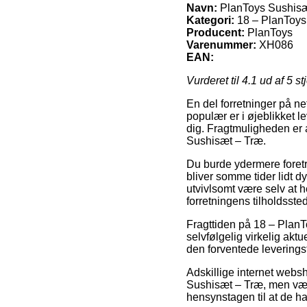
Navn:
PlanToys Sushisæ
Kategori:
18 – PlanToys
Producent:
PlanToys
Varenummer:
XH086
EAN:
Vurderet til
4.1
ud af 5 st
En del forretninger på n
populær er i øjeblikket l
dig. Fragtmuligheden er 
Sushisæt – Træ.
Du burde ydermere foretr
bliver somme tider lidt 
utvivlsomt være selv at h
forretningens tilholdssted
Fragttiden på 18 – Pla
selvfølgelig virkelig aktu
den forventede leveringst
Adskillige internet web
Sushisæt – Træ, men vær 
hensynstagen til at de har