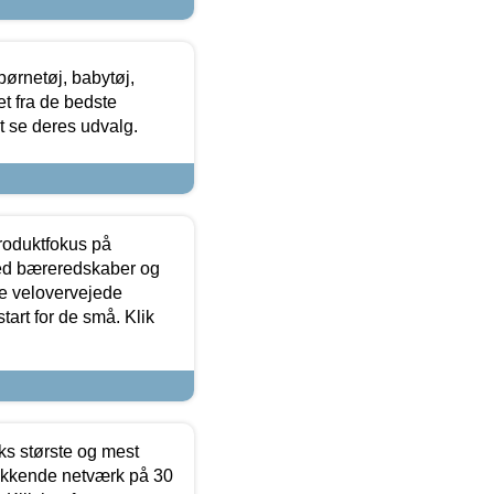
ørnetøj, babytøj,
t fra de bedste
at se deres udvalg.
produktfokus på
med bæreredskaber og
e velovervejede
tart for de små. Klik
ks største og mest
ækkende netværk på 30