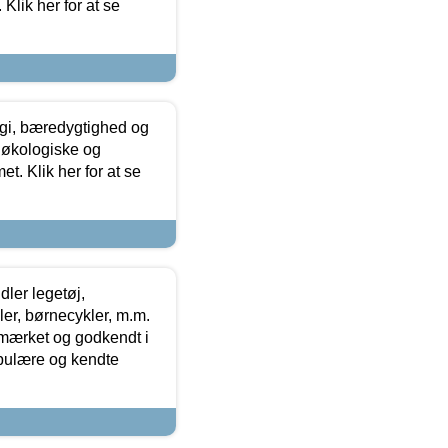
Klik her for at se
gi, bæredygtighed og
 økologiske og
t. Klik her for at se
ler legetøj,
r, børnecykler, m.m.
-mærket og godkendt i
opulære og kendte