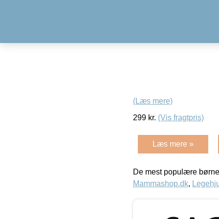
(Læs mere)
299
kr.
(Vis fragtpris)
Læs mere »
De mest populære børne
Mammashop.dk
,
Legehju