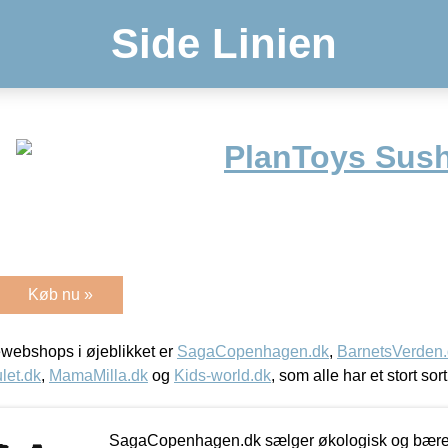
Side Linien
PlanToys Sush
Køb nu »
webshops i øjeblikket er
SagaCopenhagen.dk
,
BarnetsVerden
let.dk
,
MamaMilla.dk
og
Kids-world.dk
, som alle har et stort sor
SagaCopenhagen.dk sælger økologisk og bæredyg