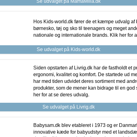
Se udvalget på MamaMilla.dk
Hos Kids-world.dk fører de et kæmpe udvalg af b
børnesko, tøj og sko til teenagers og meget ande
nationale og internationale brands. Klik her for 
Se udvalget på Kids-world.dk
Siden opstarten af Livrig.dk har de fastholdt et 
ergonomi, kvalitet og komfort. De startede ud 
har med tiden udvidet deres sortiment med andr
produkter, som de mener kan bidrage til en god s
her for at se deres udvalg.
Se udvalget på Livrig.dk
Babysam.dk blev etableret i 1973 og er Danmar
innovative kæde for babyudstyr med et landsd