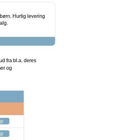
 børn. Hurtig levering
alg.
 fra bl.a. deres
mer og
op
op