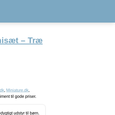
isæt – Træ
.dk
,
Miniature.dk
,
timent til gode priser.
tigt udstyr til børn.