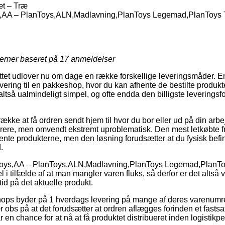
t – Træ
,AA – PlanToys,ALN,Madlavning,PlanToys Legemad,PlanToys 
jerner baseret på
17
anmeldelser
ettet udlover nu om dage en række forskellige leveringsmåder. E
evering til en pakkeshop, hvor du kan afhente de bestilte produk
altså ualmindeligt simpel, og ofte endda den billigste leverings
ække at få ordren sendt hjem til hvor du bor eller ud på din ar
dyrere, men omvendt ekstremt uproblematisk. Den mest letkøbte f
ente produkterne, men den løsning forudsætter at du fysisk befin
.
nToys,AA – PlanToys,ALN,Madlavning,PlanToys Legemad,PlanTo
el i tilfælde af at man mangler varen fluks, så derfor er det altså 
id på det aktuelle produkt.
shops byder på 1 hverdags levering på mange af deres varenum
obs på at det forudsætter at ordren aflægges forinden et fastsa
 en chance for at nå at få produktet distribueret inden logistikper