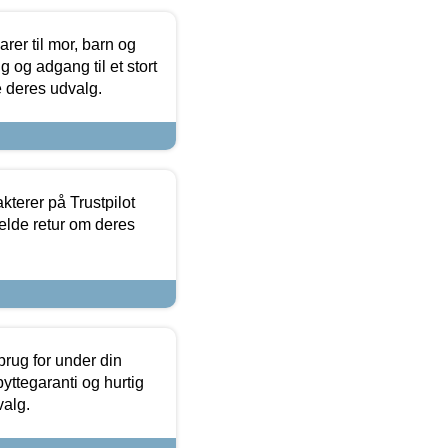
er til mor, barn og
 og adgang til et stort
se deres udvalg.
kterer på Trustpilot
elde retur om deres
brug for under din
yttegaranti og hurtig
valg.