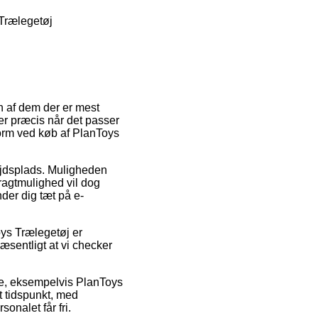
Trælegetøj
n af dem der er mest
ter præcis når det passer
form ved køb af PlanToys
bejdsplads. Muligheden
ragtmulighed vil dog
der dig tæt på e-
ys Trælegetøj er
væsentligt at vi checker
re, eksempelvis PlanToys
t tidspunkt, med
sonalet får fri.