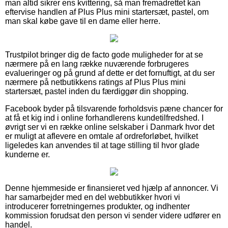
man altid sikrer ens kvittering, så man fremadrettet kan
eftervise handlen af Plus Plus mini startersæt, pastel, om
man skal købe gave til en dame eller herre.
Trustpilot bringer dig de facto gode muligheder for at se
nærmere på en lang række nuværende forbrugeres
evalueringer og på grund af dette er det fornuftigt, at du ser
nærmere på netbutikkens ratings af Plus Plus mini
startersæt, pastel inden du færdiggør din shopping.
Facebook byder på tilsvarende forholdsvis pæne chancer for
at få et kig ind i online forhandlerens kundetilfredshed. I
øvrigt ser vi en række online selskaber i Danmark hvor det
er muligt at aflevere en omtale af ordreforløbet, hvilket
ligeledes kan anvendes til at tage stilling til hvor glade
kunderne er.
Denne hjemmeside er finansieret ved hjælp af annoncer. Vi
har samarbejder med en del webbutikker hvori vi
introducerer forretningernes produkter, og indhenter
kommission forudsat den person vi sender videre udfører en
handel.