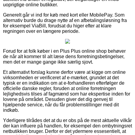
uoprigtige online butikker.
Generelt går vi ind for køb med kort eller MobilePay. Som
alternativ burde du drage nytte af en afbetalingsløsning fra
for eksempel ViaBill, forudsat du higer efter at klare
regningen over en længere periode.
Forud for at folk køber i en Plus Plus online shop behøver
de når alt kommer til alt læse dens forretningsbetingelser,
men det er mange gange ikke særlig sjovt.
Et alternativt forslag kunne derfor være at kigge om online
virksomheden er verificeret af e-mærket, grundet at det
typisk er en indikation om at e-forhandleren efterfølger de
officielle danske regler, foruden at online forretningen
lejlighedsvis tilses af fagmænd som har ekspertise inden for
lovene på området. Desuden giver det dig genvej til
hjælpende service, når du får problemstillinger med dit
indkøb.
Yderligere tilrådes det at du er obs på de mest aktuelle vilkår
der kan influere på handlen, for eksempel den ombytningsret
netbutikken bruger. Derfor er det ydermere essesentielt, at