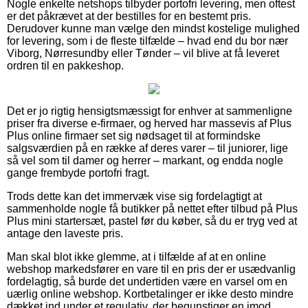
Nogle enkelte netshops tilbyder portofri levering, men oftest
er det påkrævet at der bestilles for en bestemt pris.
Derudover kunne man vælge den mindst kostelige mulighed
for levering, som i de fleste tilfælde – hvad end du bor nær
Viborg, Nørresundby eller Tønder – vil blive at få leveret
ordren til en pakkeshop.
Det er jo rigtig hensigtsmæssigt for enhver at sammenligne
priser fra diverse e-firmaer, og herved har massevis af Plus
Plus online firmaer set sig nødsaget til at formindske
salgsværdien på en række af deres varer – til juniorer, lige
så vel som til damer og herrer – markant, og endda nogle
gange frembyde portofri fragt.
Trods dette kan det immervæk vise sig fordelagtigt at
sammenholde nogle få butikker på nettet efter tilbud på Plus
Plus mini startersæt, pastel før du køber, så du er tryg ved at
antage den laveste pris.
Man skal blot ikke glemme, at i tilfælde af at en online
webshop markedsfører en vare til en pris der er usædvanlig
fordelagtig, så burde det undertiden være en varsel om en
uærlig online webshop. Kortbetalinger er ikke desto mindre
dækket ind under et regulativ, der begunstiger en imod