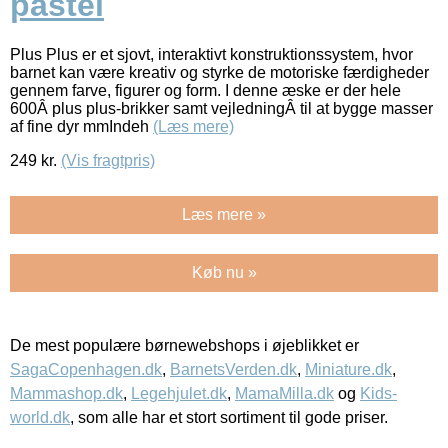
pastel
Plus Plus er et sjovt, interaktivt konstruktionssystem, hvor
barnet kan være kreativ og styrke de motoriske færdigheder
gennem farve, figurer og form. I denne æske er der hele
600Â plus plus-brikker samt vejledningÂ til at bygge masser
af fine dyr mmIndeh
(Læs mere)
249
kr.
(Vis fragtpris)
Læs mere »
Køb nu »
De mest populære børnewebshops i øjeblikket er
SagaCopenhagen.dk
,
BarnetsVerden.dk
,
Miniature.dk
,
Mammashop.dk
,
Legehjulet.dk
,
MamaMilla.dk
og
Kids-
world.dk
, som alle har et stort sortiment til gode priser.