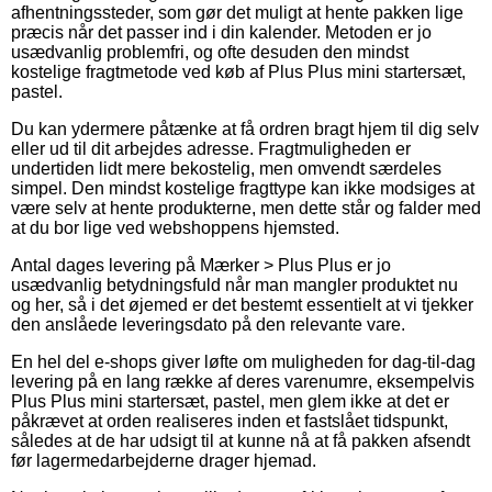
afhentningssteder, som gør det muligt at hente pakken lige
præcis når det passer ind i din kalender. Metoden er jo
usædvanlig problemfri, og ofte desuden den mindst
kostelige fragtmetode ved køb af Plus Plus mini startersæt,
pastel.
Du kan ydermere påtænke at få ordren bragt hjem til dig selv
eller ud til dit arbejdes adresse. Fragtmuligheden er
undertiden lidt mere bekostelig, men omvendt særdeles
simpel. Den mindst kostelige fragttype kan ikke modsiges at
være selv at hente produkterne, men dette står og falder med
at du bor lige ved webshoppens hjemsted.
Antal dages levering på Mærker > Plus Plus er jo
usædvanlig betydningsfuld når man mangler produktet nu
og her, så i det øjemed er det bestemt essentielt at vi tjekker
den anslåede leveringsdato på den relevante vare.
En hel del e-shops giver løfte om muligheden for dag-til-dag
levering på en lang række af deres varenumre, eksempelvis
Plus Plus mini startersæt, pastel, men glem ikke at det er
påkrævet at orden realiseres inden et fastslået tidspunkt,
således at de har udsigt til at kunne nå at få pakken afsendt
før lagermedarbejderne drager hjemad.