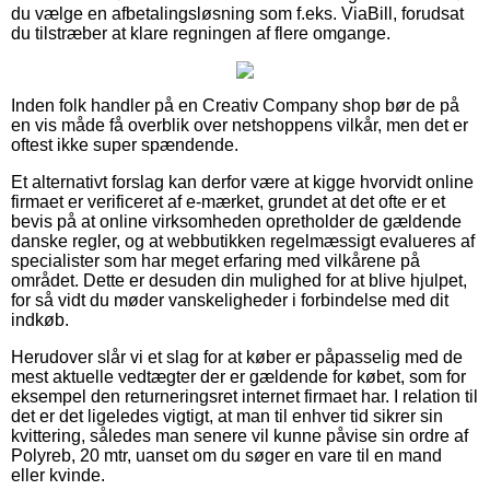
du vælge en afbetalingsløsning som f.eks. ViaBill, forudsat
du tilstræber at klare regningen af flere omgange.
Inden folk handler på en Creativ Company shop bør de på
en vis måde få overblik over netshoppens vilkår, men det er
oftest ikke super spændende.
Et alternativt forslag kan derfor være at kigge hvorvidt online
firmaet er verificeret af e-mærket, grundet at det ofte er et
bevis på at online virksomheden opretholder de gældende
danske regler, og at webbutikken regelmæssigt evalueres af
specialister som har meget erfaring med vilkårene på
området. Dette er desuden din mulighed for at blive hjulpet,
for så vidt du møder vanskeligheder i forbindelse med dit
indkøb.
Herudover slår vi et slag for at køber er påpasselig med de
mest aktuelle vedtægter der er gældende for købet, som for
eksempel den returneringsret internet firmaet har. I relation til
det er det ligeledes vigtigt, at man til enhver tid sikrer sin
kvittering, således man senere vil kunne påvise sin ordre af
Polyreb, 20 mtr, uanset om du søger en vare til en mand
eller kvinde.