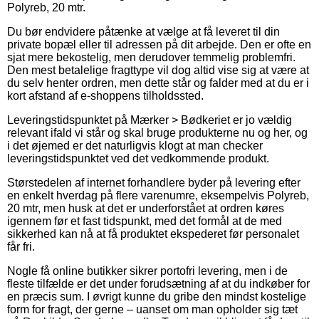
Polyreb, 20 mtr.
Du bør endvidere påtænke at vælge at få leveret til din
private bopæl eller til adressen på dit arbejde. Den er ofte en
sjat mere bekostelig, men derudover temmelig problemfri.
Den mest betalelige fragttype vil dog altid vise sig at være at
du selv henter ordren, men dette står og falder med at du er i
kort afstand af e-shoppens tilholdssted.
Leveringstidspunktet på Mærker > Bødkeriet er jo vældig
relevant ifald vi står og skal bruge produkterne nu og her, og
i det øjemed er det naturligvis klogt at man checker
leveringstidspunktet ved det vedkommende produkt.
Størstedelen af internet forhandlere byder på levering efter
en enkelt hverdag på flere varenumre, eksempelvis Polyreb,
20 mtr, men husk at det er underforstået at ordren køres
igennem før et fast tidspunkt, med det formål at de med
sikkerhed kan nå at få produktet ekspederet før personalet
får fri.
Nogle få online butikker sikrer portofri levering, men i de
fleste tilfælde er det under forudsætning af at du indkøber for
en præcis sum. I øvrigt kunne du gribe den mindst kostelige
form for fragt, der gerne – uanset om man opholder sig tæt