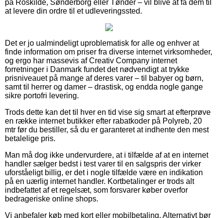
på Roskilde, Sønderborg eller Tønder – vil blive at få dem til
at levere din ordre til et udleveringssted.
Det er jo ualmindeligt uproblematisk for alle og enhver at
finde information om priser fra diverse internet virksomheder,
og ergo har massevis af Creativ Company internet
forretninger i Danmark fundet det nødvendigt at trykke
prisniveauet på mange af deres varer – til babyer og børn,
samt til herrer og damer – drastisk, og endda nogle gange
sikre portofri levering.
Trods dette kan det til hver en tid vise sig smart at efterprøve
en række internet butikker efter rabatkoder på Polyreb, 20
mtr før du bestiller, så du er garanteret at indhente den mest
betalelige pris.
Man må dog ikke undervurdere, at i tilfælde af at en internet
handler sælger bedst i test varer til en salgspris der virker
uforståeligt billig, er det i nogle tilfælde være en indikation
på en uærlig internet handler. Kortbetalinger er trods alt
indbefattet af et regelsæt, som forsvarer køber overfor
bedrageriske online shops.
Vi anbefaler køb med kort eller mobilbetaling. Alternativt bør