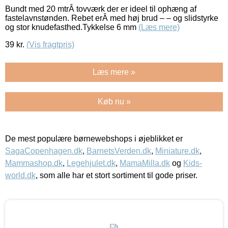
Bundt med 20 mtrÂ tovværk der er ideel til ophæng af
fastelavnstønden. Rebet erÂ med høj brud – – og slidstyrke
og stor knudefasthed.Tykkelse 6 mm
(Læs mere)
39
kr.
(Vis fragtpris)
Læs mere »
Køb nu »
De mest populære børnewebshops i øjeblikket er
SagaCopenhagen.dk
,
BarnetsVerden.dk
,
Miniature.dk
,
Mammashop.dk
,
Legehjulet.dk
,
MamaMilla.dk
og
Kids-
world.dk
, som alle har et stort sortiment til gode priser.