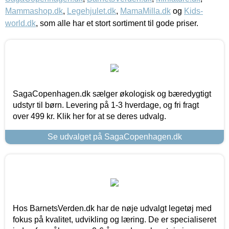
Mammashop.dk
,
Legehjulet.dk
,
MamaMilla.dk
og
Kids-
world.dk
, som alle har et stort sortiment til gode priser.
SagaCopenhagen.dk sælger økologisk og bæredygtigt
udstyr til børn. Levering på 1-3 hverdage, og fri fragt
over 499 kr. Klik her for at se deres udvalg.
Se udvalget på SagaCopenhagen.dk
Hos BarnetsVerden.dk har de nøje udvalgt legetøj med
fokus på kvalitet, udvikling og læring. De er specialiseret