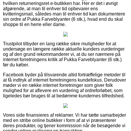
hvilken returneringsret e-butikken har. Her er det i øvrigt
afgørende, at man til enhver tid opbevarer ens
kvitteringsmail, således man til enhver tid kan dokumentere
sin ordre af Pukka Farveblyanter (6 stk.), hvad end du skal
shoppe til en herre eller dame.
Trustpilot tilbyder en lang række sikre muligheder for at
undersøge en længere række aktuelle kunders vurderinger
og af den grund rekommanderer vi, at du ser nærmere på
internet forretningens kritik af Pukka Farveblyanter (6 stk.)
før du køber.
Facebook byder på tilsvarende altid fortræffelige metoder til
at få indtryk af internet forretningens kundefokus. Derudover
møder vi en række internet forretninger som giver folk
mulighed for at aflevere en vurdering af ordreforløbet, som
ligeledes bør bruges til at bedømme kundernes tilfredshed.
Vores side finansieres af reklamer. Vi har tætte samarbejder
med en stribe online butikker i form af at vi præsenterer
deres produkter, og tjener kommission når de besøgende vi
sender videre realiserer en transaktion.