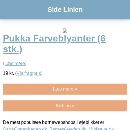
Side Linien
Pukka Farveblyanter (6
stk.)
(Læs mere)
19
kr.
(Vis fragtpris)
Læs mere »
Køb nu »
De mest populære børnewebshops i øjeblikket er
SagaCopenhagen.dk
,
BarnetsVerden.dk
,
Miniature.dk
,