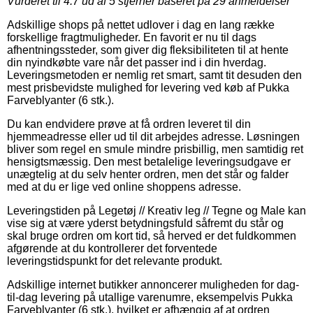
Vurderet til
4.7
ud af 5 stjerner baseret på
29
anmeldelser
Adskillige shops på nettet udlover i dag en lang række
forskellige fragtmuligheder. En favorit er nu til dags
afhentningssteder, som giver dig fleksibiliteten til at hente
din nyindkøbte vare når det passer ind i din hverdag.
Leveringsmetoden er nemlig ret smart, samt tit desuden den
mest prisbevidste mulighed for levering ved køb af Pukka
Farveblyanter (6 stk.).
Du kan endvidere prøve at få ordren leveret til din
hjemmeadresse eller ud til dit arbejdes adresse. Løsningen
bliver som regel en smule mindre prisbillig, men samtidig ret
hensigtsmæssig. Den mest betalelige leveringsudgave er
unægtelig at du selv henter ordren, men det står og falder
med at du er lige ved online shoppens adresse.
Leveringstiden på Legetøj // Kreativ leg // Tegne og Male kan
vise sig at være yderst betydningsfuld såfremt du står og
skal bruge ordren om kort tid, så herved er det fuldkommen
afgørende at du kontrollerer det forventede
leveringstidspunkt for det relevante produkt.
Adskillige internet butikker annoncerer muligheden for dag-
til-dag levering på utallige varenumre, eksempelvis Pukka
Farveblyanter (6 stk.), hvilket er afhængig af at ordren