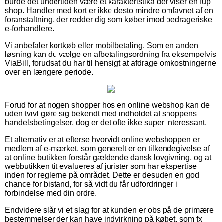
burde det undertiden være et karakteristika der viser en fup
shop. Handler med kort er ikke desto mindre omfavnet af en
foranstaltning, der redder dig som køber imod bedrageriske
e-forhandlere.
Vi anbefaler kortkøb eller mobilbetaling. Som en anden
løsning kan du vælge en afbetalingsordning fra eksempelvis
ViaBill, forudsat du har til hensigt at afdrage omkostningerne
over en længere periode.
Forud for at nogen shopper hos en online webshop kan de
uden tvivl gøre sig bekendt med indholdet af shoppens
handelsbetingelser, dog er det ofte ikke super interessant.
Et alternativ er at efterse hvorvidt online webshoppen er
medlem af e-mærket, som generelt er en tilkendegivelse af
at online butikken forstår gældende dansk lovgivning, og at
webbutikken tit evalueres af jurister som har ekspertise
inden for reglerne på området. Dette er desuden en god
chance for bistand, for så vidt du får udfordringer i
forbindelse med din ordre.
Endvidere slår vi et slag for at kunden er obs på de primære
bestemmelser der kan have indvirkning på købet, som fx