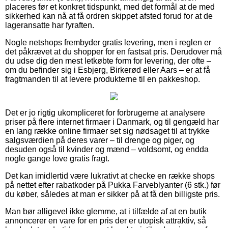
placeres før et konkret tidspunkt, med det formål at de med
sikkerhed kan nå at få ordren skippet afsted forud for at de
lageransatte har fyraften.
Nogle netshops frembyder gratis levering, men i reglen er
det påkrævet at du shopper for en fastsat pris. Derudover må
du udse dig den mest letkøbte form for levering, der ofte –
om du befinder sig i Esbjerg, Birkerød eller Aars – er at få
fragtmanden til at levere produkterne til en pakkeshop.
Det er jo rigtig ukompliceret for forbrugerne at analysere
priser på flere internet firmaer i Danmark, og til gengæld har
en lang række online firmaer set sig nødsaget til at trykke
salgsværdien på deres varer – til drenge og piger, og
desuden også til kvinder og mænd – voldsomt, og endda
nogle gange love gratis fragt.
Det kan imidlertid være lukrativt at checke en række shops
på nettet efter rabatkoder på Pukka Farveblyanter (6 stk.) før
du køber, således at man er sikker på at få den billigste pris.
Man bør alligevel ikke glemme, at i tilfælde af at en butik
annoncerer en vare for en pris der er utopisk attraktiv, så