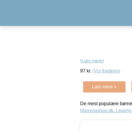
(Læs mere)
97
kr.
(Vis fragtpris)
Læs mere »
De mest populære børne
Mammashop.dk
,
Legehju