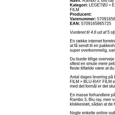
Navn:
Rambo 3, Blu ray
Kategori:
LEGETØJ > EL
FILM
Producent:
Varenummer:
5709165
EAN:
5709165865725
Vurderet til
4.6
ud af 5 st
En række internet forretn
at få sendt til en pakkes
super overkommelig, sam
Du burde tillige overveje 
oftest en smule mere peb
fleste tilfælde være at 
Antal dages levering
FILM > BLU-RAY FILM er n
med det formål er det ska
En masse forhandlere på 
Rambo 3, Blu ray, men vær
klokkeslæt, sådan at de h
Nogle enkelte online outl