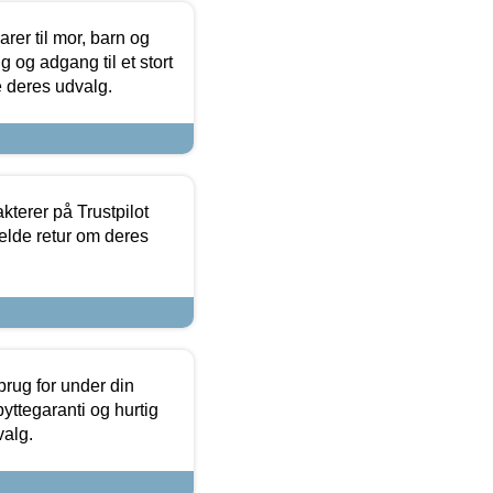
er til mor, barn og
 og adgang til et stort
se deres udvalg.
kterer på Trustpilot
elde retur om deres
brug for under din
yttegaranti og hurtig
valg.