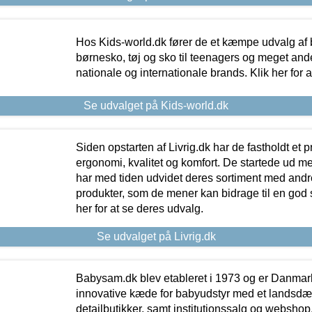
Hos Kids-world.dk fører de et kæmpe udvalg af b
børnesko, tøj og sko til teenagers og meget ande
nationale og internationale brands. Klik her for 
Se udvalget på Kids-world.dk
Siden opstarten af Livrig.dk har de fastholdt et 
ergonomi, kvalitet og komfort. De startede ud 
har med tiden udvidet deres sortiment med andr
produkter, som de mener kan bidrage til en god s
her for at se deres udvalg.
Se udvalget på Livrig.dk
Babysam.dk blev etableret i 1973 og er Danmar
innovative kæde for babyudstyr med et landsd
detailbutikker, samt institutionssalg og webshop. 