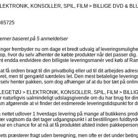
EKTRONIK, KONSOLLER, SPIL, FILM > BILLIGE DVD & BL
865725
jerner baseret på
5
anmeldelser
inger frembyder nu om dage et bredt udvalg af leveringsmuligheder
hop, hvor du selv afhenter de købte produkter når det passer dig
t endda endvidere den billigste leveringsmanér ved køb af Ram
at få ordren bragt til din privatbolig eller ud til dit arbejdes adr
ret, men til gengæld særdeles let. Den mest betalelige levering
du selv henter pakken, som dog afhænger af at du bor tæt på onli
 på LEGETØJ > ELEKTRONIK, KONSOLLER, SPIL, FILM > BILL
aturligvis ualmindeligt udslagsgivende om du har brug for din 
m afgørende at vi finder det estimerede leveringstidspunkt for d
nettet udlover 1 hverdags levering på mange af butikkens prod
 vagtsom da det tager udgangspunkt i at bestillingen fuldbyrdes
ar en chance for at nå at få produktet afsted inden pakkepersona
ets præsterer fragt uden beregning, men ofte er det under beting