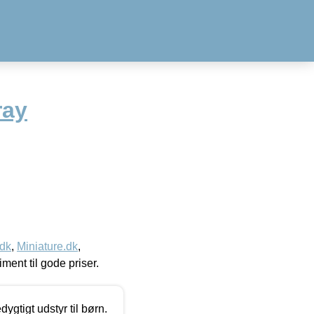
ray
.dk
,
Miniature.dk
,
timent til gode priser.
tigt udstyr til børn.