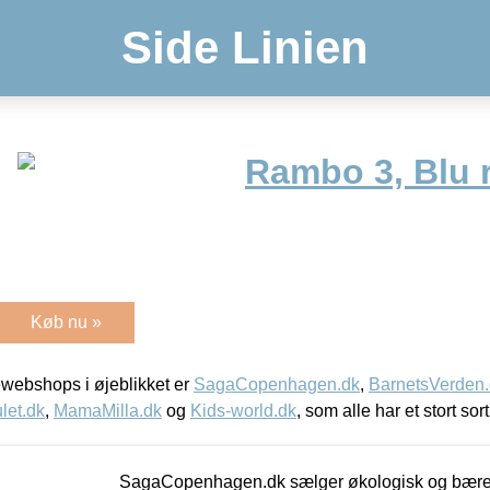
Side Linien
Rambo 3, Blu 
Køb nu »
webshops i øjeblikket er
SagaCopenhagen.dk
,
BarnetsVerden
let.dk
,
MamaMilla.dk
og
Kids-world.dk
, som alle har et stort sor
SagaCopenhagen.dk sælger økologisk og bæredyg