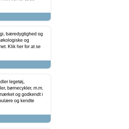
gi, bæredygtighed og
 økologiske og
t. Klik her for at se
ler legetøj,
r, børnecykler, m.m.
-mærket og godkendt i
opulære og kendte