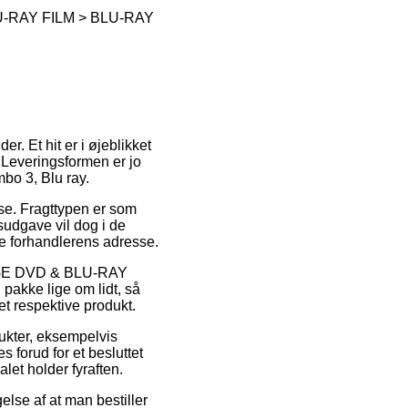
U-RAY FILM > BLU-RAY
. Et hit er i øjeblikket
. Leveringsformen er jo
bo 3, Blu ray.
esse. Fragttypen er som
sudgave vil dog i de
ne forhandlerens adresse.
IGE DVD & BLU-RAY
pakke lige om lidt, så
et respektive produkt.
ukter, eksempelvis
 forud for et besluttet
let holder fyraften.
else af at man bestiller