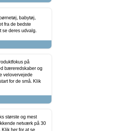
ørnetøj, babytøj,
t fra de bedste
at se deres udvalg.
produktfokus på
med bæreredskaber og
e velovervejede
tart for de små. Klik
ks største og mest
ækkende netværk på 30
Klik her for at se