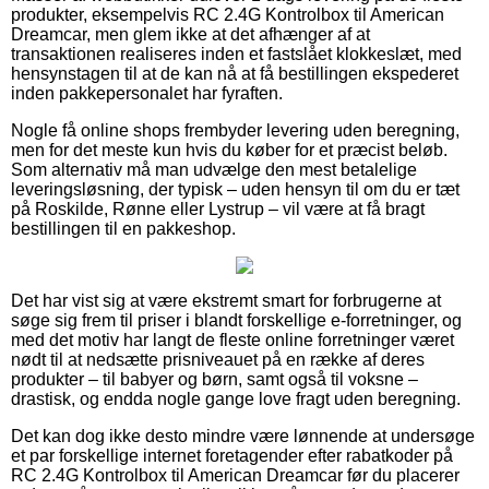
produkter, eksempelvis RC 2.4G Kontrolbox til American
Dreamcar, men glem ikke at det afhænger af at
transaktionen realiseres inden et fastslået klokkeslæt, med
hensynstagen til at de kan nå at få bestillingen ekspederet
inden pakkepersonalet har fyraften.
Nogle få online shops frembyder levering uden beregning,
men for det meste kun hvis du køber for et præcist beløb.
Som alternativ må man udvælge den mest betalelige
leveringsløsning, der typisk – uden hensyn til om du er tæt
på Roskilde, Rønne eller Lystrup – vil være at få bragt
bestillingen til en pakkeshop.
Det har vist sig at være ekstremt smart for forbrugerne at
søge sig frem til priser i blandt forskellige e-forretninger, og
med det motiv har langt de fleste online forretninger været
nødt til at nedsætte prisniveauet på en række af deres
produkter – til babyer og børn, samt også til voksne –
drastisk, og endda nogle gange love fragt uden beregning.
Det kan dog ikke desto mindre være lønnende at undersøge
et par forskellige internet foretagender efter rabatkoder på
RC 2.4G Kontrolbox til American Dreamcar før du placerer