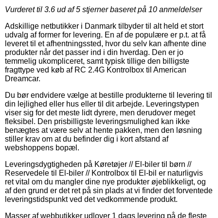
Vurderet til
3.6
ud af 5 stjerner baseret på
10
anmeldelser
Adskillige netbutikker i Danmark tilbyder til alt held et stort
udvalg af former for levering. En af de populære er p.t. at få
leveret til et afhentningssted, hvor du selv kan afhente dine
produkter når det passer ind i din hverdag. Den er jo
temmelig ukompliceret, samt typisk tillige den billigste
fragttype ved køb af RC 2.4G Kontrolbox til American
Dreamcar.
Du bør endvidere vælge at bestille produkterne til levering til
din lejlighed eller hus eller til dit arbejde. Leveringstypen
viser sig for det meste lidt dyrere, men derudover meget
fleksibel. Den prisbilligste leveringsmulighed kan ikke
benægtes at være selv at hente pakken, men den løsning
stiller krav om at du befinder dig i kort afstand af
webshoppens bopæl.
Leveringsdygtigheden på Køretøjer // El-biler til børn //
Reservedele til El-biler // Kontrolbox til El-bil er naturligvis
ret vital om du mangler dine nye produkter øjeblikkeligt, og
af den grund er det ret på sin plads at vi finder det forventede
leveringstidspunkt ved det vedkommende produkt.
Masser af webbutikker udlover 1 dags levering på de fleste