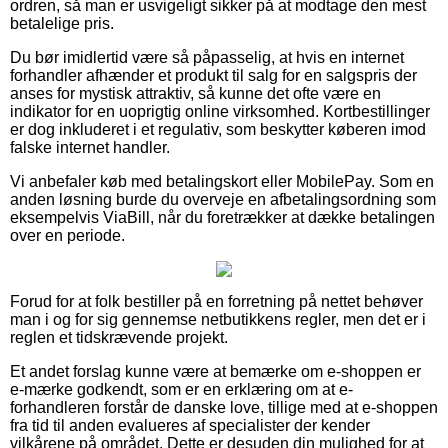
ordren, så man er usvigeligt sikker på at modtage den mest
betalelige pris.
Du bør imidlertid være så påpasselig, at hvis en internet
forhandler afhænder et produkt til salg for en salgspris der
anses for mystisk attraktiv, så kunne det ofte være en
indikator for en uoprigtig online virksomhed. Kortbestillinger
er dog inkluderet i et regulativ, som beskytter køberen imod
falske internet handler.
Vi anbefaler køb med betalingskort eller MobilePay. Som en
anden løsning burde du overveje en afbetalingsordning som
eksempelvis ViaBill, når du foretrækker at dække betalingen
over en periode.
Forud for at folk bestiller på en forretning på nettet behøver
man i og for sig gennemse netbutikkens regler, men det er i
reglen et tidskrævende projekt.
Et andet forslag kunne være at bemærke om e-shoppen er
e-mærke godkendt, som er en erklæring om at e-
forhandleren forstår de danske love, tillige med at e-shoppen
fra tid til anden evalueres af specialister der kender
vilkårene på området. Dette er desuden din mulighed for at