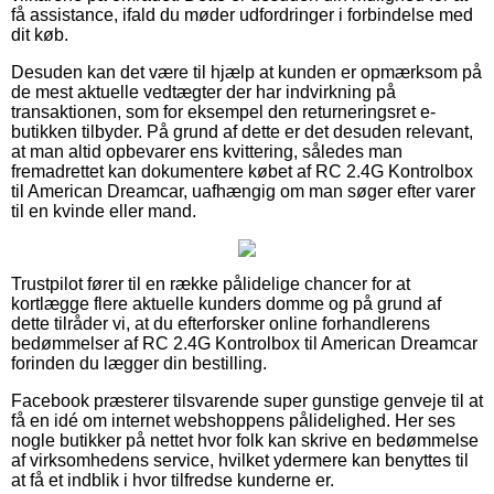
få assistance, ifald du møder udfordringer i forbindelse med
dit køb.
Desuden kan det være til hjælp at kunden er opmærksom på
de mest aktuelle vedtægter der har indvirkning på
transaktionen, som for eksempel den returneringsret e-
butikken tilbyder. På grund af dette er det desuden relevant,
at man altid opbevarer ens kvittering, således man
fremadrettet kan dokumentere købet af RC 2.4G Kontrolbox
til American Dreamcar, uafhængig om man søger efter varer
til en kvinde eller mand.
Trustpilot fører til en række pålidelige chancer for at
kortlægge flere aktuelle kunders domme og på grund af
dette tilråder vi, at du efterforsker online forhandlerens
bedømmelser af RC 2.4G Kontrolbox til American Dreamcar
forinden du lægger din bestilling.
Facebook præsterer tilsvarende super gunstige genveje til at
få en idé om internet webshoppens pålidelighed. Her ses
nogle butikker på nettet hvor folk kan skrive en bedømmelse
af virksomhedens service, hvilket ydermere kan benyttes til
at få et indblik i hvor tilfredse kunderne er.