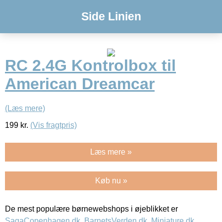
Side Linien
RC 2.4G Kontrolbox til
American Dreamcar
(Læs mere)
199
kr.
(Vis fragtpris)
Læs mere »
Køb nu »
De mest populære børnewebshops i øjeblikket er
SagaCopenhagen.dk
,
BarnetsVerden.dk
,
Miniature.dk
,