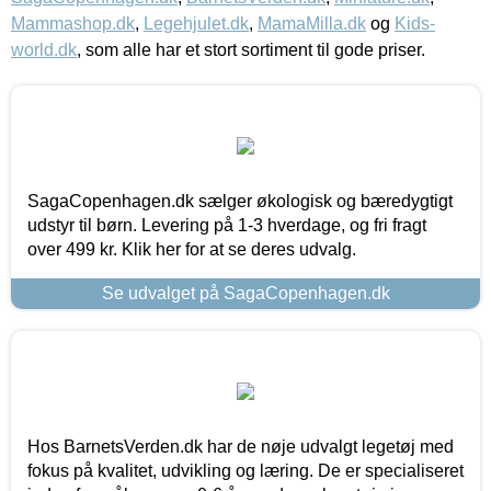
Mammashop.dk
,
Legehjulet.dk
,
MamaMilla.dk
og
Kids-
world.dk
, som alle har et stort sortiment til gode priser.
SagaCopenhagen.dk sælger økologisk og bæredygtigt
udstyr til børn. Levering på 1-3 hverdage, og fri fragt
over 499 kr. Klik her for at se deres udvalg.
Se udvalget på SagaCopenhagen.dk
Hos BarnetsVerden.dk har de nøje udvalgt legetøj med
fokus på kvalitet, udvikling og læring. De er specialiseret