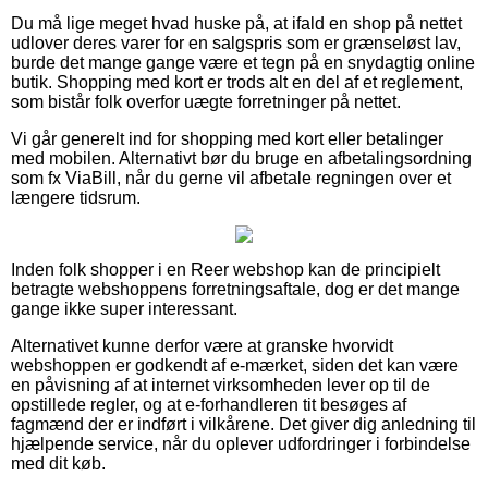
Du må lige meget hvad huske på, at ifald en shop på nettet
udlover deres varer for en salgspris som er grænseløst lav,
burde det mange gange være et tegn på en snydagtig online
butik. Shopping med kort er trods alt en del af et reglement,
som bistår folk overfor uægte forretninger på nettet.
Vi går generelt ind for shopping med kort eller betalinger
med mobilen. Alternativt bør du bruge en afbetalingsordning
som fx ViaBill, når du gerne vil afbetale regningen over et
længere tidsrum.
Inden folk shopper i en Reer webshop kan de principielt
betragte webshoppens forretningsaftale, dog er det mange
gange ikke super interessant.
Alternativet kunne derfor være at granske hvorvidt
webshoppen er godkendt af e-mærket, siden det kan være
en påvisning af at internet virksomheden lever op til de
opstillede regler, og at e-forhandleren tit besøges af
fagmænd der er indført i vilkårene. Det giver dig anledning til
hjælpende service, når du oplever udfordringer i forbindelse
med dit køb.