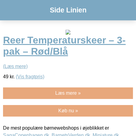
Side Linien
Reer Temperaturskeer – 3-
pak – Rød/Blå
(Læs mere)
49
kr.
(Vis fragtpris)
Læs mere »
Køb nu »
De mest populære børnewebshops i øjeblikket er
SagaCopenhagen.dk
,
BarnetsVerden.dk
,
Miniature.dk
,