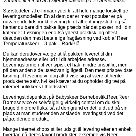
Vurderet til
4.4
ud af 5 stjerner baseret på
14
anmeldelser
Størstedelen af e-firmaer yder til alt held mange forskellige
leveringsmodeller. En af dem der er mest populær er på
nuværende tidspunkt levering til et afhentningssted, og så
henter du bare din pakke lige præcis når det passer ind i din
kalender. Løsningen er altså yderst praktisk, og oftest
desuden den mest betalelige fragtløsning ved køb af Reer
Temperaturskeer – 3-pak – Rød/Blå.
Du kan derudover vælge at få pakken leveret til din
hjemmeadresse eller ud til dit arbejdes adresse.
Leveringsformen bliver typisk et hak mindre prisbillig, men
på den anden side usædvanlig ligetil. Den mest prisbevidste
løsning til levering vil dog altid vise sig at være at hente
produkterne selv, hvilket kræver at du opholder dig tæt på
internet butikkens tilholdssted.
Leveringstidspunktet på Babyskeer,Børnebestik,Reer,Reer
Børneservice er selvfølgelig virkelig central om du skal
bruge din ordre fluks, så af den grund er det fuldt ud på sin
plads at man studerer den anslåede leveringstid ved det
pågældende produkt.
Mange internet shops stiller udsigt til levering efter en enkelt
hverdag på deres favorit produkter, eksempelvis Reer