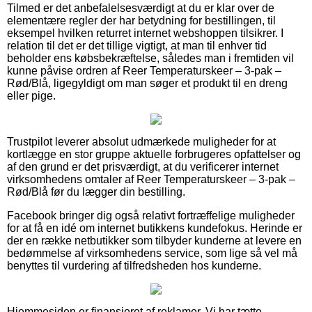
Tilmed er det anbefalelsesværdigt at du er klar over de
elementære regler der har betydning for bestillingen, til
eksempel hvilken returret internet webshoppen tilsikrer. I
relation til det er det tillige vigtigt, at man til enhver tid
beholder ens købsbekræftelse, således man i fremtiden vil
kunne påvise ordren af Reer Temperaturskeer – 3-pak –
Rød/Blå, ligegyldigt om man søger et produkt til en dreng
eller pige.
Trustpilot leverer absolut udmærkede muligheder for at
kortlægge en stor gruppe aktuelle forbrugeres opfattelser og
af den grund er det prisværdigt, at du verificerer internet
virksomhedens omtaler af Reer Temperaturskeer – 3-pak –
Rød/Blå før du lægger din bestilling.
Facebook bringer dig også relativt fortræffelige muligheder
for at få en idé om internet butikkens kundefokus. Herinde er
der en række netbutikker som tilbyder kunderne at levere en
bedømmelse af virksomhedens service, som lige så vel må
benyttes til vurdering af tilfredsheden hos kunderne.
Hjemmesiden er finansieret af reklamer. Vi har tætte