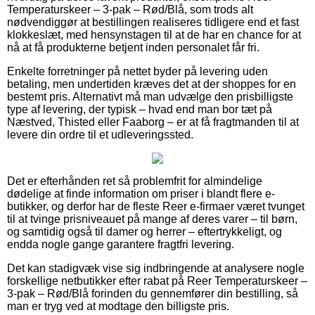
Temperaturskeer – 3-pak – Rød/Blå, som trods alt
nødvendiggør at bestillingen realiseres tidligere end et fast
klokkeslæt, med hensynstagen til at de har en chance for at
nå at få produkterne betjent inden personalet får fri.
Enkelte forretninger på nettet byder på levering uden
betaling, men undertiden kræves det at der shoppes for en
bestemt pris. Alternativt må man udvælge den prisbilligste
type af levering, der typisk – hvad end man bor tæt på
Næstved, Thisted eller Faaborg – er at få fragtmanden til at
levere din ordre til et udleveringssted.
Det er efterhånden ret så problemfrit for almindelige
dødelige at finde information om priser i blandt flere e-
butikker, og derfor har de fleste Reer e-firmaer været tvunget
til at tvinge prisniveauet på mange af deres varer – til børn,
og samtidig også til damer og herrer – eftertrykkeligt, og
endda nogle gange garantere fragtfri levering.
Det kan stadigvæk vise sig indbringende at analysere nogle
forskellige netbutikker efter rabat på Reer Temperaturskeer –
3-pak – Rød/Blå forinden du gennemfører din bestilling, så
man er tryg ved at modtage den billigste pris.