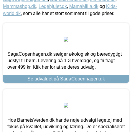
Mammashop.dk
,
Legehjulet.dk
,
MamaMilla.dk
og
Kids-
world.dk
, som alle har et stort sortiment til gode priser.
SagaCopenhagen.dk sælger økologisk og bæredygtigt
udstyr til børn. Levering på 1-3 hverdage, og fri fragt
over 499 kr. Klik her for at se deres udvalg.
Se udvalget på SagaCopenhagen.dk
Hos BarnetsVerden.dk har de nøje udvalgt legetøj med
fokus på kvalitet, udvikling og læring. De er specialiseret