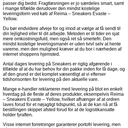
passer dig bedst. Fragtløsningen er jo særdeles smart, samt
i mange tilfælde derudover den mindst kostelige
leveringsform ved køb af Reima – Sneakers Evaste –
Yellow.
Du bør endvidere afveje for og imod at vælge at få sendt til
din lejlighed eller til dit arbejde. Metoden er til tider en sjat
mere omkostningsfuld, men også ret så smertefri. Den
mindst kostelige leveringsmanér er uden tvivl selv at hente
varerne, men den mulighed kræver at du bor i nærheden af
internet shoppens hjemsted.
Antal dages levering på Sneakers er rigtig afgørende i
tilfælde af at du har behov for din pakke inden for få dage, og
af den grund er det komplet væsentligt at vi efterser
tidshorisonten for levering på den aktuelle vare.
Mange e-handler reklamerer med levering på blot en enkelt
hverdag på de fleste af deres produkter, eksempelvis Reima
– Sneakers Evaste – Yellow, hvilket afhænger af at ordren
laves forud for et nøjagtigt tidspunkt, så at de kan nå at få
bestillingen skippet afsted forud for at de logistikansatte
holder fyraften.
Visse internet forretninger garanterer portofri levering, men