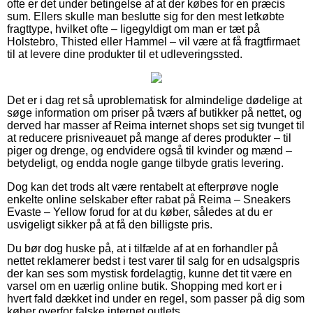
ofte er det under betingelse af at der købes for en præcis
sum. Ellers skulle man beslutte sig for den mest letkøbte
fragttype, hvilket ofte – ligegyldigt om man er tæt på
Holstebro, Thisted eller Hammel – vil være at få fragtfirmaet
til at levere dine produkter til et udleveringssted.
Det er i dag ret så uproblematisk for almindelige dødelige at
søge information om priser på tværs af butikker på nettet, og
derved har masser af Reima internet shops set sig tvunget til
at reducere prisniveauet på mange af deres produkter – til
piger og drenge, og endvidere også til kvinder og mænd –
betydeligt, og endda nogle gange tilbyde gratis levering.
Dog kan det trods alt være rentabelt at efterprøve nogle
enkelte online selskaber efter rabat på Reima – Sneakers
Evaste – Yellow forud for at du køber, således at du er
usvigeligt sikker på at få den billigste pris.
Du bør dog huske på, at i tilfælde af at en forhandler på
nettet reklamerer bedst i test varer til salg for en udsalgspris
der kan ses som mystisk fordelagtig, kunne det tit være en
varsel om en uærlig online butik. Shopping med kort er i
hvert fald dækket ind under en regel, som passer på dig som
køber overfor falske internet outlets.