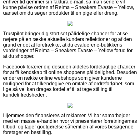
enhver tid gemmer sin faktura e-mail, så man senere vil
kunne påvise ordren af Reima – Sneakers Evaste – Yellow,
uanset om du søger produkter til en pige eller dreng.
Trustpilot bringer dig stort set pålidelige chancer for at se
nøjere på en række aktuelle kunders reflektioner og af den
grund er det at foretrække, at du evaluerer e-butikkens
vurderinger af Reima – Sneakers Evaste – Yellow forud for
at du shopper.
Facebook forærer dig desuden aldeles fordelagtige chancer
for at få kendskab til online shoppens pålidelighed. Desuden
er der en række online webshops som giver kunderne
mulighed for at tilkendegive en omtale af ordreforløbet, som
lige så vel kan drages fordel af til at tage stilling til
kundetilfredsheden.
Hjemmesiden finansieres af reklamer. Vi har samarbejder
med en masse e-handler hvor vi præsenterer forretningernes
tilbud, og tager godtgørelse såfremt en af vores besøgende
foretager en bestilling.