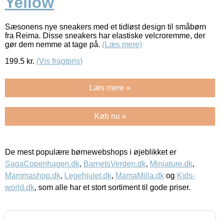
Yellow
Sæsonens nye sneakers med et tidløst design til småbørn
fra Reima. Disse sneakers har elastiske velcroremme, der
gør dem nemme at tage på.
(Læs mere)
199.5
kr.
(Vis fragtpris)
Læs mere »
Køb nu »
De mest populære børnewebshops i øjeblikket er
SagaCopenhagen.dk
,
BarnetsVerden.dk
,
Miniature.dk
,
Mammashop.dk
,
Legehjulet.dk
,
MamaMilla.dk
og
Kids-
world.dk
, som alle har et stort sortiment til gode priser.