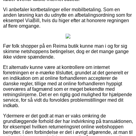
Vi anbefaler kortbetalinger eller mobilbetaling. Som en
anden løsning kan du udnytte en afbetalingsordning som for
eksempel ViaBill, hvis du higer efter at honorere regningen
af flere omgange.
Før folk shopper på en Reima butik kunne man i og for sig
skimme netshoppens betingelser, dog er det mange gange
ikke videre spændende.
Et alternativ kunne være at kontrollere om internet
forretningen er e-mærke tilsluttet, grundet at det generelt er
en indikation om at online forhandleren accepterer de
danske regler, tillige med at online forhandleren hyppigt
overværes af fagmænd som er meget bekendte med
retningslinjerne. Det er en rigtig god mulighed for hjælpende
service, for så vidt du forvoldes problemstillinger med dit
indkøb.
Ydermere er det godt at man er vaks omkring de
grundlæggende forhold der har indvirkning på transaktionen,
for eksempel hvilken returneringsret online webshoppen
benytter. I den forbindelse er det i øvrigt afgørende, at man til