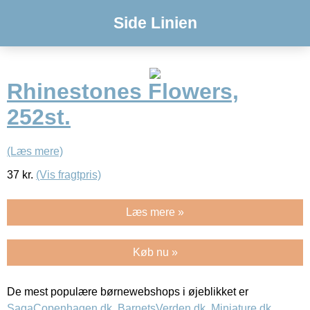
Side Linien
Rhinestones Flowers,
252st.
(Læs mere)
37
kr.
(Vis fragtpris)
Læs mere »
Køb nu »
De mest populære børnewebshops i øjeblikket er
SagaCopenhagen.dk
,
BarnetsVerden.dk
,
Miniature.dk
,