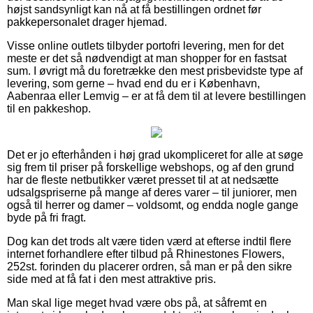
højst sandsynligt kan nå at få bestillingen ordnet før
pakkepersonalet drager hjemad.
Visse online outlets tilbyder portofri levering, men for det
meste er det så nødvendigt at man shopper for en fastsat
sum. I øvrigt må du foretrække den mest prisbevidste type af
levering, som gerne – hvad end du er i København,
Aabenraa eller Lemvig – er at få dem til at levere bestillingen
til en pakkeshop.
Det er jo efterhånden i høj grad ukompliceret for alle at søge
sig frem til priser på forskellige webshops, og af den grund
har de fleste netbutikker været presset til at at nedsætte
udsalgspriserne på mange af deres varer – til juniorer, men
også til herrer og damer – voldsomt, og endda nogle gange
byde på fri fragt.
Dog kan det trods alt være tiden værd at efterse indtil flere
internet forhandlere efter tilbud på Rhinestones Flowers,
252st. forinden du placerer ordren, så man er på den sikre
side med at få fat i den mest attraktive pris.
Man skal lige meget hvad være obs på, at såfremt en