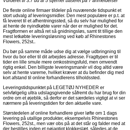
Vurderet til
3.7
ud af 5 stjerner baseret på
7
anmeldelser
De fleste online firmaer tildeler på nuværende tidspunkt et
stort udvalg af leveringsmidler. Den mest populære er p.t. at
få leveret til et afhentningssted, så du selv har mulighed for
at hente de nyindkøbte varer når der er mulighed for det.
Fragtformen er altså ret så gnidningsløs, samt tit tillige den
mest letkøbte leveringsløsning ved køb af Rhinestones
Flowers, 252st..
Du bør på samme måde udse dig at vælge udbringning til
hvor du bor eller til dit arbejdes adresse. Fragttypen er til
tider en lille smule mere omkostningsfuld, men omvendt
rigtig enkel. Den billigste leveringsmanér vil dog altid være
selv at hente varerne, hvilket kræver at du befinder dig med
kort afstand til online forhandlerens tilholdssted.
Leveringstidspunktet på LEGETØJ NYHEDER er
selvfølgelig ultra udslagsgivende såfremt du har brug for din
ordre om et øjeblik, så derfor er det særdeles vigtigt at vi ser
nærmere på leveringstiden for den aktuelle vare.
Størstedelen af online forhandlere giver løfte om 1 dags
levering på utallige produkter, eksempelvis Rhinestones
Flowers, 252st., men vær obs på at det står og falder med at
der bestilles inden et nøjagtigt klokkeslæt, således at de