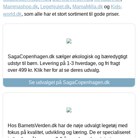
Mammashop.dk
,
Legehjulet.dk
,
MamaMilla.dk
og
Kids-
world.dk
, som alle har et stort sortiment til gode priser.
SagaCopenhagen.dk sælger økologisk og bæredygtigt
udstyr til børn. Levering på 1-3 hverdage, og fri fragt
over 499 kr. Klik her for at se deres udvalg.
Se udvalget på SagaCopenhagen.dk
Hos BarnetsVerden.dk har de nøje udvalgt legetøj med
fokus på kvalitet, udvikling og læring. De er specialiseret