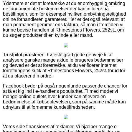
Ydermere er det at foretrække at du er omhyggelig omkring
de fundamentale bestemmelser der kan influere på
bestillingen, som for eksempel hvilken ombytningsrettighed
online forhandleren garanterer. Her er det også relevant, at
man permanent gemmer ens faktura, så man i fremtiden vil
kunne bevise handlen af Rhinestones Flowers, 252st., om
du søger produkter til en kvinde eller mand.
Trustpilot præsterer i højeste grad gode genveje til at
analysere ganske mange aktuelle brugeres bedømmelser
og derved er det at foretrække, at du verificerer internet
forretningens kritik af Rhinestones Flowers, 252st. forud for
at du placerer din ordre.
Facebook byder på også nogenlunde passende chancer for
at få et kig ind i e-handlens popularitet. Tilmed møder vi
mange online outlets hvor kunder kan aflevere en
bedømmelse af købsoplevelsen, som på samme måde kan
udnyttes til at fornemme kundetilfredsheden.
Vores side finansieres af reklamer. Vi hjælper mange e-
forretninger hvor vi annoncerer butikkernes produkter, og