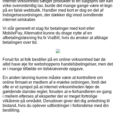
internet virksomhed sælger produkter til en salgspris der kan
virke overordentlig lav, burde det mange gange være et tegn
på en falsk webbutik. Handler med kort er dog en del af
Indsigelsesordningen, der dækker dig imod svindlende
internet selskaber.
Vi slår generelt et slag for betalinger med kort eller
MobilePay. Alternativt kunne du drage nytte af en
afbetalingsløsning fra fx ViaBill, hvis du ønsker at afdrage
betalingen over tid.
Forud for at folk bestiller på en online virksomhed bør de
altid have øje for webshoppens handelsbetingelser, men det
er i mange tilfælde en tidskrævende opgave.
En anden løsning kunne måske være at kontrollere om
online firmaet er medlem af e-mærke ordningen, fordi det
ofte er et sympol på at internet virksomheden føjer de
gældende danske regler, foruden at e-forhandleren en gang
i mellem efterses af eksperter der er meget fortrolige
vilkårene på området. Derudover giver det dig anledning til
bistand, hvis du oplever udfordringer i forbindelse med din
bestilling.