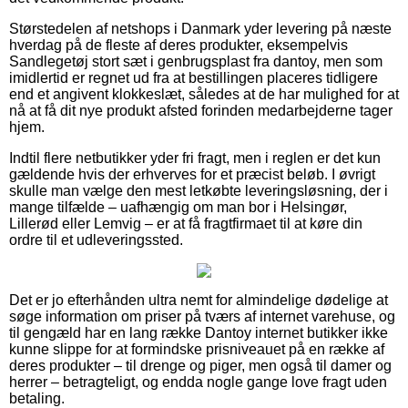
Størstedelen af netshops i Danmark yder levering på næste
hverdag på de fleste af deres produkter, eksempelvis
Sandlegetøj stort sæt i genbrugsplast fra dantoy, men som
imidlertid er regnet ud fra at bestillingen placeres tidligere
end et angivent klokkeslæt, således at de har mulighed for at
nå at få dit nye produkt afsted forinden medarbejderne tager
hjem.
Indtil flere netbutikker yder fri fragt, men i reglen er det kun
gældende hvis der erhverves for et præcist beløb. I øvrigt
skulle man vælge den mest letkøbte leveringsløsning, der i
mange tilfælde – uafhængig om man bor i Helsingør,
Lillerød eller Lemvig – er at få fragtfirmaet til at køre din
ordre til et udleveringssted.
Det er jo efterhånden ultra nemt for almindelige dødelige at
søge information om priser på tværs af internet varehuse, og
til gengæld har en lang række Dantoy internet butikker ikke
kunne slippe for at formindske prisniveauet på en række af
deres produkter – til drenge og piger, men også til damer og
herrer – betragteligt, og endda nogle gange love fragt uden
betaling.