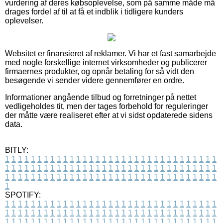
vurdering af deres købsoplevelse, som på samme måde må
drages fordel af til at få et indblik i tidligere kunders
oplevelser.
Websitet er finansieret af reklamer. Vi har et fast samarbejde
med nogle forskellige internet virksomheder og publicerer
firmaernes produkter, og opnår betaling for så vidt den
besøgende vi sender videre gennemfører en ordre.
Informationer angående tilbud og forretninger på nettet
vedligeholdes tit, men der tages forbehold for reguleringer
der måtte være realiseret efter at vi sidst opdaterede sidens
data.
BITLY:
1
1
1
1
1
1
1
1
1
1
1
1
1
1
1
1
1
1
1
1
1
1
1
1
1
1
1
1
1
1
1
1
1
1
1
1
1
1
1
1
1
1
1
1
1
1
1
1
1
1
1
1
1
1
1
1
1
1
1
1
1
1
1
1
1
1
1
1
1
1
1
1
1
1
1
1
1
1
1
1
1
1
1
1
1
1
1
1
1
1
1
1
1
1
1
1
1
1
1
1
SPOTIFY:
1
1
1
1
1
1
1
1
1
1
1
1
1
1
1
1
1
1
1
1
1
1
1
1
1
1
1
1
1
1
1
1
1
1
1
1
1
1
1
1
1
1
1
1
1
1
1
1
1
1
1
1
1
1
1
1
1
1
1
1
1
1
1
1
1
1
1
1
1
1
1
1
1
1
1
1
1
1
1
1
1
1
1
1
1
1
1
1
1
1
1
1
1
1
1
1
1
1
1