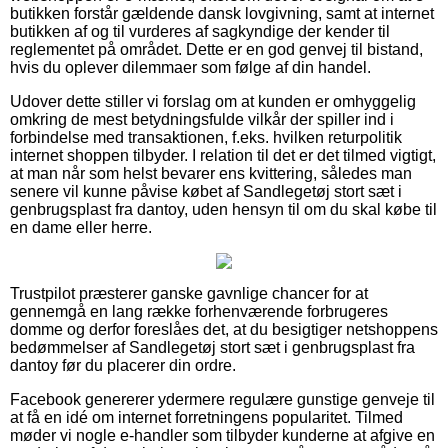
butikken forstår gældende dansk lovgivning, samt at internet
butikken af og til vurderes af sagkyndige der kender til
reglementet på området. Dette er en god genvej til bistand,
hvis du oplever dilemmaer som følge af din handel.
Udover dette stiller vi forslag om at kunden er omhyggelig
omkring de mest betydningsfulde vilkår der spiller ind i
forbindelse med transaktionen, f.eks. hvilken returpolitik
internet shoppen tilbyder. I relation til det er det tilmed vigtigt,
at man når som helst bevarer ens kvittering, således man
senere vil kunne påvise købet af Sandlegetøj stort sæt i
genbrugsplast fra dantoy, uden hensyn til om du skal købe til
en dame eller herre.
Trustpilot præsterer ganske gavnlige chancer for at
gennemgå en lang række forhenværende forbrugeres
domme og derfor foreslåes det, at du besigtiger netshoppens
bedømmelser af Sandlegetøj stort sæt i genbrugsplast fra
dantoy før du placerer din ordre.
Facebook genererer ydermere regulære gunstige genveje til
at få en idé om internet forretningens popularitet. Tilmed
møder vi nogle e-handler som tilbyder kunderne at afgive en