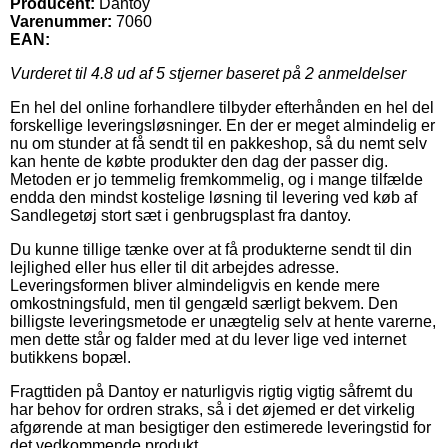
Producent:
Dantoy
Varenummer:
7060
EAN:
Vurderet til
4.8
ud af 5 stjerner baseret på
2
anmeldelser
En hel del online forhandlere tilbyder efterhånden en hel del
forskellige leveringsløsninger. En der er meget almindelig er
nu om stunder at få sendt til en pakkeshop, så du nemt selv
kan hente de købte produkter den dag der passer dig.
Metoden er jo temmelig fremkommelig, og i mange tilfælde
endda den mindst kostelige løsning til levering ved køb af
Sandlegetøj stort sæt i genbrugsplast fra dantoy.
Du kunne tillige tænke over at få produkterne sendt til din
lejlighed eller hus eller til dit arbejdes adresse.
Leveringsformen bliver almindeligvis en kende mere
omkostningsfuld, men til gengæld særligt bekvem. Den
billigste leveringsmetode er unægtelig selv at hente varerne,
men dette står og falder med at du lever lige ved internet
butikkens bopæl.
Fragttiden på Dantoy er naturligvis rigtig vigtig såfremt du
har behov for ordren straks, så i det øjemed er det virkelig
afgørende at man besigtiger den estimerede leveringstid for
det vedkommende produkt.