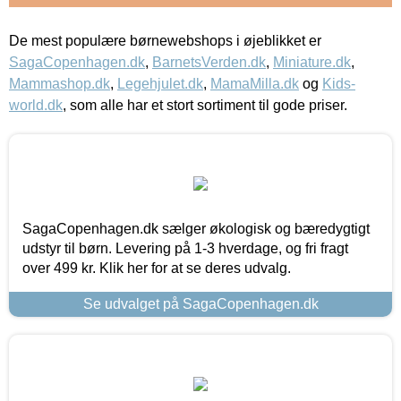
De mest populære børnewebshops i øjeblikket er
SagaCopenhagen.dk
,
BarnetsVerden.dk
,
Miniature.dk
,
Mammashop.dk
,
Legehjulet.dk
,
MamaMilla.dk
og
Kids-
world.dk
, som alle har et stort sortiment til gode priser.
SagaCopenhagen.dk sælger økologisk og bæredygtigt
udstyr til børn. Levering på 1-3 hverdage, og fri fragt
over 499 kr. Klik her for at se deres udvalg.
Se udvalget på SagaCopenhagen.dk