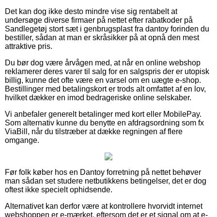
Det kan dog ikke desto mindre vise sig rentabelt at
undersøge diverse firmaer på nettet efter rabatkoder på
Sandlegetøj stort sæt i genbrugsplast fra dantoy forinden du
bestiller, sådan at man er skråsikker på at opnå den mest
attraktive pris.
Du bør dog være årvågen med, at når en online webshop
reklamerer deres varer til salg for en salgspris der er utopisk
billig, kunne det ofte være en varsel om en uægte e-shop.
Bestillinger med betalingskort er trods alt omfattet af en lov,
hvilket dækker en imod bedrageriske online selskaber.
Vi anbefaler generelt betalinger med kort eller MobilePay.
Som alternativ kunne du benytte en afdragsordning som fx
ViaBill, når du tilstræber at dække regningen af flere
omgange.
Før folk køber hos en Dantoy forretning på nettet behøver
man sådan set studere netbutikkens betingelser, det er dog
oftest ikke specielt ophidsende.
Alternativet kan derfor være at kontrollere hvorvidt internet
webshoppen er e-mærket, eftersom det er et signal om at e-