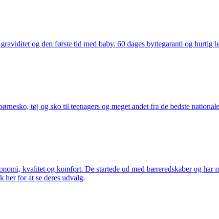
aviditet og den første tid med baby. 60 dages byttegaranti og hurtig lev
nesko, tøj og sko til teenagers og meget andet fra de bedste nationale 
rgonomi, kvalitet og komfort. De startede ud med bæreredskaber og har
k her for at se deres udvalg.