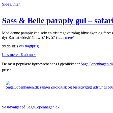
Side Linien
Sass & Belle paraply gul – safar
Med denne paraply kan selv en trist regnvejrsdag blive skøn og farves
dyr!Rart at vide:Mål: L: 57 H: 57
(Læs mere)
99.95
kr.
(Vis fragtpris)
Læs mere »
Køb nu »
De mest populære børnewebshops i øjeblikket er
SagaCopenhagen.d
priser.
SagaCopenhagen.dk sælger økologisk og bæredygtigt udstyr til børn. 
Se udvalget på SagaCopenhagen.dk