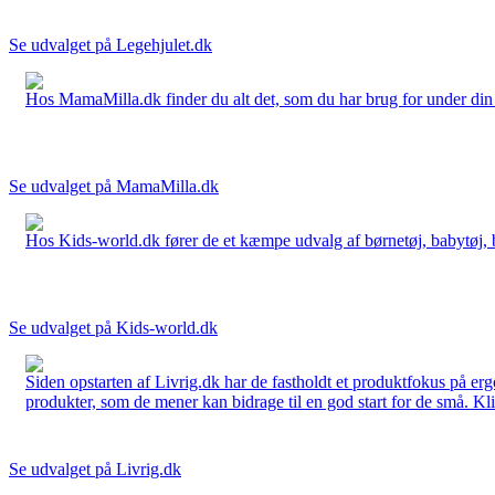
Se udvalget på Legehjulet.dk
Hos MamaMilla.dk finder du alt det, som du har brug for under din gr
Se udvalget på MamaMilla.dk
Hos Kids-world.dk fører de et kæmpe udvalg af børnetøj, babytøj, bør
Se udvalget på Kids-world.dk
Siden opstarten af Livrig.dk har de fastholdt et produktfokus på e
produkter, som de mener kan bidrage til en god start for de små. Kli
Se udvalget på Livrig.dk