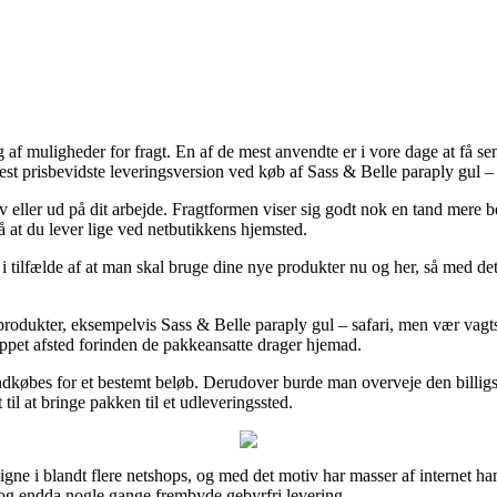
af muligheder for fragt. En af de mest anvendte er i vore dage at få sen
est prisbevidste leveringsversion ved køb af Sass & Belle paraply gul – 
elv eller ud på dit arbejde. Fragtformen viser sig godt nok en tand mere 
på at du lever lige ved netbutikkens hjemsted.
 i tilfælde af at man skal bruge dine nye produkter nu og her, så med de
ge produkter, eksempelvis Sass & Belle paraply gul – safari, men vær vagt
kippet afsted forinden de pakkeansatte drager hjemad.
 indkøbes for et bestemt beløb. Derudover burde man overveje den billi
til at bringe pakken til et udleveringssted.
gne i blandt flere netshops, og med det motiv har masser af internet han
, og endda nogle gange frembyde gebyrfri levering.