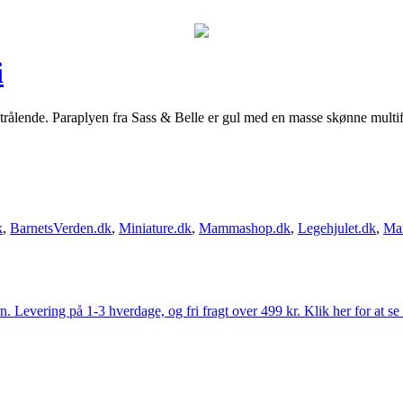
i
trålende. Paraplyen fra Sass & Belle er gul med en masse skønne multifa
k
,
BarnetsVerden.dk
,
Miniature.dk
,
Mammashop.dk
,
Legehjulet.dk
,
Ma
Levering på 1-3 hverdage, og fri fragt over 499 kr. Klik her for at se