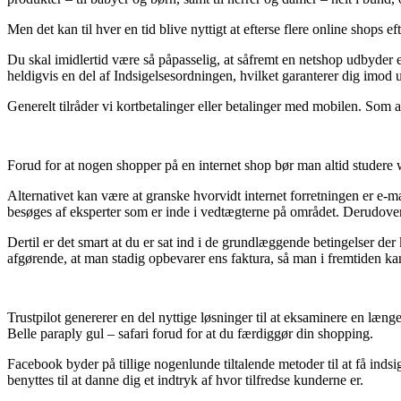
Men det kan til hver en tid blive nyttigt at efterse flere online shops 
Du skal imidlertid være så påpasselig, at såfremt en netshop udbyder en
heldigvis en del af Indsigelsesordningen, hvilket garanterer dig imod 
Generelt tilråder vi kortbetalinger eller betalinger med mobilen. Som a
Forud for at nogen shopper på en internet shop bør man altid studere 
Alternativet kan være at granske hvorvidt internet forretningen er e-mærk
besøges af eksperter som er inde i vedtægterne på området. Derudover ti
Dertil er det smart at du er sat ind i de grundlæggende betingelser de
afgørende, at man stadig opbevarer ens faktura, så man i fremtiden kan 
Trustpilot genererer en del nyttige løsninger til at eksaminere en læ
Belle paraply gul – safari forud for at du færdiggør din shopping.
Facebook byder på tillige nogenlunde tiltalende metoder til at få inds
benyttes til at danne dig et indtryk af hvor tilfredse kunderne er.