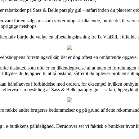
efter rabatkoder på Sass & Belle paraply gul – safari inden du placerer or
 vare for en salgspris som virker utopisk tiltalende, burde det tit være 
uoprigtige netshops.
lternativ burde du vælge en afbetalingsløsning fra fx ViaBill, i tilfælde 
webshoppens forretningsvilkår, det er dog oftest en omfattende opgave.
e tilsluttet, som ofte er en tilkendegivelse af at internet forretningen r
lbydes du lejlighed til at få bistand, såfremt du oplever problemstillin
r kan håndhæves i forbindelse med ordren, for eksempel hvilken ombytnin
eftervise sin bestilling af Sass & Belle paraply gul – safari, ligegyldig
ngere række andre brugeres bedømmelser og på grund af dette rekommande
igt i e-butikkens pålidelighed. Derudover ser vi faktisk e-butikker hvo