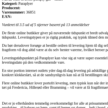
Kategori:
Paraplyer
Producent:
Varenummer:
36851
EAN:
Vurderet til
3.5
ud af 5 stjerner baseret på
13
anmeldelser
De fleste online butikker giver på nuværende tidspunkt et bredt udvalg 
tidspunkt. Leveringstypen er jo rigtig praktisk, og typisk tilmed den m
Du bør derudover forsøge at bestille ordren til levering hjem til dig s
fragtform vil dog altid være at du selv henter varerne, hvilket beroer 
Leveringstidspunktet på Paraplyer kan vise sig at være super essentiel
leveringsdato på den vedkommende vare.
En stor portion internet outlets yder dag-til-dag levering på adskilli
konkret klokkeslæt, så at de sandsynligvis kan nå at få bestillingen s
Flere online butikker lover portofri levering, men typisk kun når der
tæt på Fredericia, Hillerød eller Bramming – vil være at få fragtfirmaet 
Det er jo efterhånden temmelig overkommeligt for alle at prissammenli
produkter – til babyer og børn, samt til herrer og damer – helt i bund