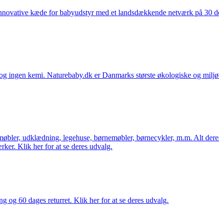
nnovative kæde for babyudstyr med et landsdækkende netværk på 30 detai
ingen kemi. Naturebaby.dk er Danmarks største økologiske og miljøven
øbler, udklædning, legehuse, børnemøbler, børnecykler, m.m. Alt dere
ker. Klik her for at se deres udvalg.
ng og 60 dages returret. Klik her for at se deres udvalg.