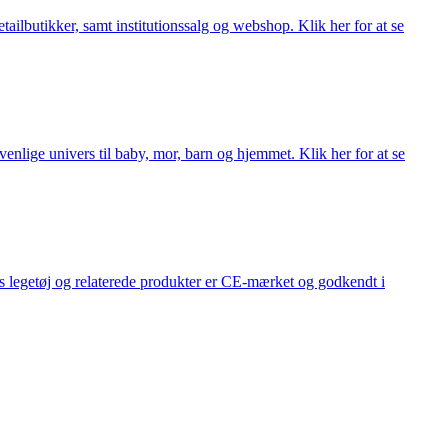
lbutikker, samt institutionssalg og webshop. Klik her for at se
lige univers til baby, mor, barn og hjemmet. Klik her for at se
s legetøj og relaterede produkter er CE-mærket og godkendt i