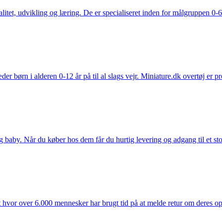
tet, udvikling og læring. De er specialiseret inden for målgruppen 0-6 
der børn i alderen 0-12 år på til al slags vejr. Miniature.dk overtøj er 
y. Når du køber hos dem får du hurtig levering og adgang til et stort u
t hvor over 6.000 mennesker har brugt tid på at melde retur om deres opl