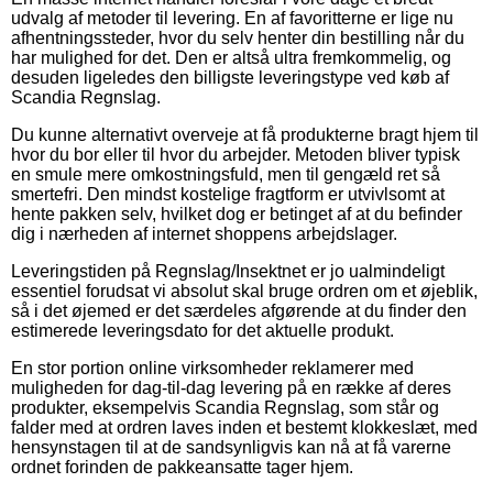
udvalg af metoder til levering. En af favoritterne er lige nu
afhentningssteder, hvor du selv henter din bestilling når du
har mulighed for det. Den er altså ultra fremkommelig, og
desuden ligeledes den billigste leveringstype ved køb af
Scandia Regnslag.
Du kunne alternativt overveje at få produkterne bragt hjem til
hvor du bor eller til hvor du arbejder. Metoden bliver typisk
en smule mere omkostningsfuld, men til gengæld ret så
smertefri. Den mindst kostelige fragtform er utvivlsomt at
hente pakken selv, hvilket dog er betinget af at du befinder
dig i nærheden af internet shoppens arbejdslager.
Leveringstiden på Regnslag/Insektnet er jo ualmindeligt
essentiel forudsat vi absolut skal bruge ordren om et øjeblik,
så i det øjemed er det særdeles afgørende at du finder den
estimerede leveringsdato for det aktuelle produkt.
En stor portion online virksomheder reklamerer med
muligheden for dag-til-dag levering på en række af deres
produkter, eksempelvis Scandia Regnslag, som står og
falder med at ordren laves inden et bestemt klokkeslæt, med
hensynstagen til at de sandsynligvis kan nå at få varerne
ordnet forinden de pakkeansatte tager hjem.