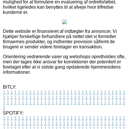
mulighed for at formulere en evaluering af ordreforløbet,
hvilket ligeledes kan benyttes til at afveje hvor tilfredse
kunderne er.
Dette website er finansieret af indtægter fra annoncer. Vi
hjælper forskellige forhandlere på nettet idet vi formidler
firmaernes produkter, og indhenter provision såfremt de
brugere vi sender videre foretager en transaktion.
Orientering vedrørende varer og webshops opretholdes ofte,
men der tages ikke ansvar for korrektioner der potentielt er
foretaget efter at vi sidste gang opdaterede hjemmesidens
informationer.
BITLY:
1
1
1
1
1
1
1
1
1
1
1
1
1
1
1
1
1
1
1
1
1
1
1
1
1
1
1
1
1
1
1
1
1
1
1
1
1
1
1
1
1
1
1
1
1
1
1
1
1
1
1
1
1
1
1
1
1
1
1
1
1
1
1
1
1
1
1
1
1
1
1
1
1
1
1
1
1
1
1
1
1
1
1
1
1
1
1
1
1
1
1
1
1
1
1
1
1
1
1
1
SPOTIFY:
1
1
1
1
1
1
1
1
1
1
1
1
1
1
1
1
1
1
1
1
1
1
1
1
1
1
1
1
1
1
1
1
1
1
1
1
1
1
1
1
1
1
1
1
1
1
1
1
1
1
1
1
1
1
1
1
1
1
1
1
1
1
1
1
1
1
1
1
1
1
1
1
1
1
1
1
1
1
1
1
1
1
1
1
1
1
1
1
1
1
1
1
1
1
1
1
1
1
1