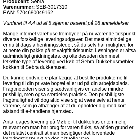
Producent:
Sebra
Varenummer:
SEB-3017310
EAN:
5704680049162
Vurderet til
4.4
ud af 5 stjerner baseret på
28
anmeldelser
Mange internet varehuse frembyder på nuværende tidspunkt
diverse forskellige leveringsudgaver. Det mest almindelige
er nu til dags afhentningssteder, så du selv har mulighed for
at hente din pakke på et valgfrit tidspunkt. Løsningen er altså
ualmindeligt gnidningsløs, og ofte desuden den mest
letkøbte type af levering ved køb af Sebra Dukkehusmøbler
køkken til Sebra dukkehuset.
Du kunne endvidere planlægge at bestille produkterne til
levering til din private bopæl eller ud på din arbejdsplads.
Fragtmetoden viser sig sædvanligvis en anelse mindre
prisbillig, men også særdeles praktisk. Den prisbilligste
fragtmulighed vil dog altid vise sig at være selv at hente
varerne, som jo afhænger af at du opholder dig med kort
afstand til e-handlens hjemsted.
Antal dages levering på Møbler til dukkehus er temmelig
relevant om man har brug for varen fluks, så af den grund er
det relativt centralt at man besigtiger det forventede
leveringstidspunkt på den aktuelle vare.