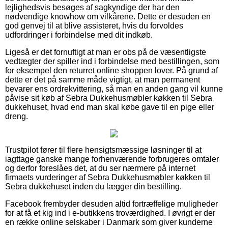
lejlighedsvis besøges af sagkyndige der har den
nødvendige knowhow om vilkårene. Dette er desuden en
god genvej til at blive assisteret, hvis du forvoldes
udfordringer i forbindelse med dit indkøb.
Ligeså er det fornuftigt at man er obs på de væsentligste
vedtægter der spiller ind i forbindelse med bestillingen, som
for eksempel den returret online shoppen lover. På grund af
dette er det på samme måde vigtigt, at man permanent
bevarer ens ordrekvittering, så man en anden gang vil kunne
påvise sit køb af Sebra Dukkehusmøbler køkken til Sebra
dukkehuset, hvad end man skal købe gave til en pige eller
dreng.
Trustpilot fører til flere hensigtsmæssige løsninger til at
iagttage ganske mange forhenværende forbrugeres omtaler
og derfor foreslåes det, at du ser nærmere på internet
firmaets vurderinger af Sebra Dukkehusmøbler køkken til
Sebra dukkehuset inden du lægger din bestilling.
Facebook frembyder desuden altid fortræffelige muligheder
for at få et kig ind i e-butikkens troværdighed. I øvrigt er der
en række online selskaber i Danmark som giver kunderne