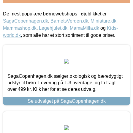
De mest populære børnewebshops i øjeblikket er
SagaCopenhagen.dk
,
BarnetsVerden.dk
,
Miniature.dk
,
Mammashop.dk
,
Legehjulet.dk
,
MamaMilla.dk
og
Kids-
world.dk
, som alle har et stort sortiment til gode priser.
SagaCopenhagen.dk sælger økologisk og bæredygtigt
udstyr til børn. Levering på 1-3 hverdage, og fri fragt
over 499 kr. Klik her for at se deres udvalg.
Se udvalget på SagaCopenhagen.dk