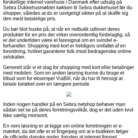
forskellige internet varehuse i Danmark efter udsalg på
Sebra Dukkehusmøbler køkken til Sebra dukkehuset før du
shopper, således at du er usvigeligt sikker på at skaffe sig
den mest betalelige pris.
Du bør blot huske på, at når en netbutik udlover deres
produkter for en pris der virker overordentlig fordelagtig, så
er det undertiden være et faresignal om en svindel e-
forhandler. Shopping med kort er heldigvis omfattet af en
forordning, hvilket garanterer folk imod bedrageriske online
selskaber.
Generelt slår vi et slag for shopping med kort eller betalinger
med mobilen. Som en anden løsning kunne du bruge et
tilbud som for eksempel ViaBill, når du har til hensigt at
betale beløbet over en længere periode.
Inden nogen handler på en Sebra netshop behøver man
sådan set se på deres forretningsvilkår, dog er det uden tvivl
ikke særlig morsomt.
En nem løsning er at kigge om online forretningen er e-
mærket, da det ofte er et fingerpeg om at e-butikken følger
de officielle danske regler, foruden at internet firmaet