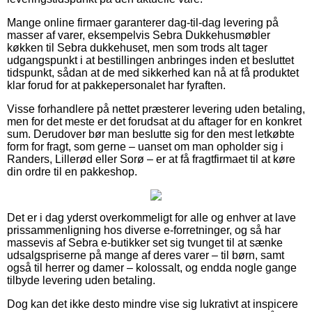
Mange online firmaer garanterer dag-til-dag levering på
masser af varer, eksempelvis Sebra Dukkehusmøbler
køkken til Sebra dukkehuset, men som trods alt tager
udgangspunkt i at bestillingen anbringes inden et besluttet
tidspunkt, sådan at de med sikkerhed kan nå at få produktet
klar forud for at pakkepersonalet har fyraften.
Visse forhandlere på nettet præsterer levering uden betaling,
men for det meste er det forudsat at du aftager for en konkret
sum. Derudover bør man beslutte sig for den mest letkøbte
form for fragt, som gerne – uanset om man opholder sig i
Randers, Lillerød eller Sorø – er at få fragtfirmaet til at køre
din ordre til en pakkeshop.
Det er i dag yderst overkommeligt for alle og enhver at lave
prissammenligning hos diverse e-forretninger, og så har
massevis af Sebra e-butikker set sig tvunget til at sænke
udsalgspriserne på mange af deres varer – til børn, samt
også til herrer og damer – kolossalt, og endda nogle gange
tilbyde levering uden betaling.
Dog kan det ikke desto mindre vise sig lukrativt at inspicere