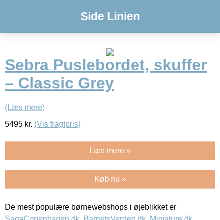
Side Linien
Sebra Puslebordet, skuffer
– Classic Grey
(Læs mere)
5495
kr.
(Vis fragtpris)
Læs mere »
Køb nu »
De mest populære børnewebshops i øjeblikket er
SagaCopenhagen.dk
,
BarnetsVerden.dk
,
Miniature.dk
,