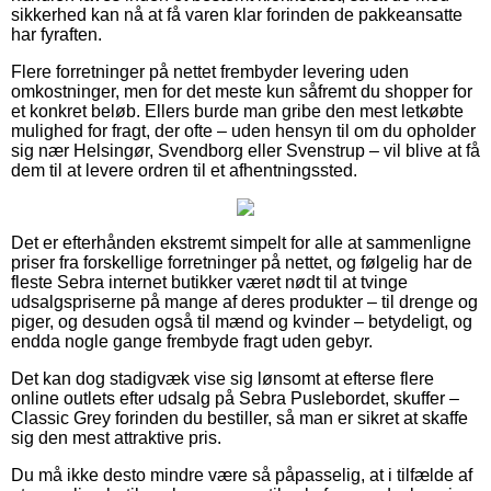
sikkerhed kan nå at få varen klar forinden de pakkeansatte
har fyraften.
Flere forretninger på nettet frembyder levering uden
omkostninger, men for det meste kun såfremt du shopper for
et konkret beløb. Ellers burde man gribe den mest letkøbte
mulighed for fragt, der ofte – uden hensyn til om du opholder
sig nær Helsingør, Svendborg eller Svenstrup – vil blive at få
dem til at levere ordren til et afhentningssted.
Det er efterhånden ekstremt simpelt for alle at sammenligne
priser fra forskellige forretninger på nettet, og følgelig har de
fleste Sebra internet butikker været nødt til at tvinge
udsalgspriserne på mange af deres produkter – til drenge og
piger, og desuden også til mænd og kvinder – betydeligt, og
endda nogle gange frembyde fragt uden gebyr.
Det kan dog stadigvæk vise sig lønsomt at efterse flere
online outlets efter udsalg på Sebra Puslebordet, skuffer –
Classic Grey forinden du bestiller, så man er sikret at skaffe
sig den mest attraktive pris.
Du må ikke desto mindre være så påpasselig, at i tilfælde af