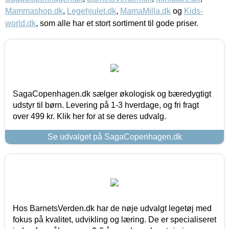
Mammashop.dk
,
Legehjulet.dk
,
MamaMilla.dk
og
Kids-
world.dk
, som alle har et stort sortiment til gode priser.
SagaCopenhagen.dk sælger økologisk og bæredygtigt
udstyr til børn. Levering på 1-3 hverdage, og fri fragt
over 499 kr. Klik her for at se deres udvalg.
Se udvalget på SagaCopenhagen.dk
Hos BarnetsVerden.dk har de nøje udvalgt legetøj med
fokus på kvalitet, udvikling og læring. De er specialiseret