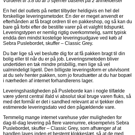
Vurderet til
3.8
ud af 5 stjerner baseret på
2
anmeldelser
En hel del outlets på nettet tilbyder heldigvis en hel del
forskellige leveringsmetoder. En der er meget anvendt er
efterhånden at få bragt ordren til en pakkeshop, og så kan du
bare gå forbi efter de bestilte varer på et valgfrit tidspunkt.
Leveringstypen er nemlig rigtig overkommelig, samt typisk
endda den mindst kostelige leveringsudgave ved køb af
Sebra Puslebordet, skuffer – Classic Grey.
Du bør lige så vel beslutte dig for at få pakken bragt til din
bolig eller til når du er på job. Leveringsmetoden bliver
undertiden en tak mindre prisbillig, men lige så vel
ualmindeligt ligetil. Den billigste leveringsform er utvivlsomt
at du selv henter pakken, som jo forudsætter at du har bopæl
i nærheden af internet forhandlerens lager.
Leveringshastigheden på Pusleborde kan i nogle tilfælde
være yderst central ifald vi absolut skal bruge varen fluks, så
med det formål er det i sandhed relevant at vi tjekker den
estimerede leveringsdato ved den pågældende vare.
Temmelig mange internet varehuse yder muligheden for
dag-til-dag levering på flere varenumre, eksempelvis Sebra
Puslebordet, skuffer – Classic Grey, som afhænger af at
handlen laves inden et bestemt klokkeslæt, så at de med