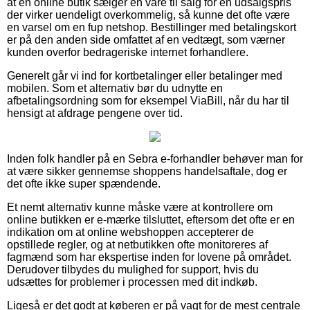
at en online butik sælger en vare til salg for en udsalgspris
der virker uendeligt overkommelig, så kunne det ofte være
en varsel om en fup netshop. Bestillinger med betalingskort
er på den anden side omfattet af en vedtægt, som værner
kunden overfor bedrageriske internet forhandlere.
Generelt går vi ind for kortbetalinger eller betalinger med
mobilen. Som et alternativ bør du udnytte en
afbetalingsordning som for eksempel ViaBill, når du har til
hensigt at afdrage pengene over tid.
Inden folk handler på en Sebra e-forhandler behøver man for
at være sikker gennemse shoppens handelsaftale, dog er
det ofte ikke super spændende.
Et nemt alternativ kunne måske være at kontrollere om
online butikken er e-mærke tilsluttet, eftersom det ofte er en
indikation om at online webshoppen accepterer de
opstillede regler, og at netbutikken ofte monitoreres af
fagmænd som har ekspertise inden for lovene på området.
Derudover tilbydes du mulighed for support, hvis du
udsættes for problemer i processen med dit indkøb.
Ligeså er det godt at køberen er på vagt for de mest centrale