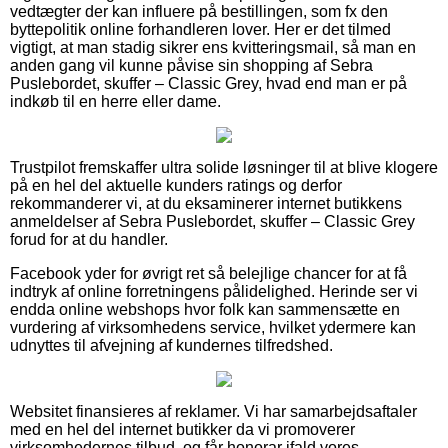
vedtægter der kan influere på bestillingen, som fx den
byttepolitik online forhandleren lover. Her er det tilmed
vigtigt, at man stadig sikrer ens kvitteringsmail, så man en
anden gang vil kunne påvise sin shopping af Sebra
Puslebordet, skuffer – Classic Grey, hvad end man er på
indkøb til en herre eller dame.
Trustpilot fremskaffer ultra solide løsninger til at blive klogere
på en hel del aktuelle kunders ratings og derfor
rekommanderer vi, at du eksaminerer internet butikkens
anmeldelser af Sebra Puslebordet, skuffer – Classic Grey
forud for at du handler.
Facebook yder for øvrigt ret så belejlige chancer for at få
indtryk af online forretningens pålidelighed. Herinde ser vi
endda online webshops hvor folk kan sammensætte en
vurdering af virksomhedens service, hvilket ydermere kan
udnyttes til afvejning af kundernes tilfredshed.
Websitet finansieres af reklamer. Vi har samarbejdsaftaler
med en hel del internet butikker da vi promoverer
virksomhedernes tilbud, og får honorar ifald vores