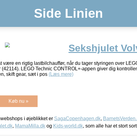
Side Linien
Sekshjulet Vo
være en rigtig lastbilchauffør, når du tager styringen over LE
r (42114). LEGO Technic CONTROL+-appen giver dig kontrolle
, skift gear, sæt i pos
(Læs mere)
Køb nu »
webshops i øjeblikket er
SagaCopenhagen.dk
,
BarnetsVerden
let.dk
,
MamaMilla.dk
og
Kids-world.dk
, som alle har et stort sor