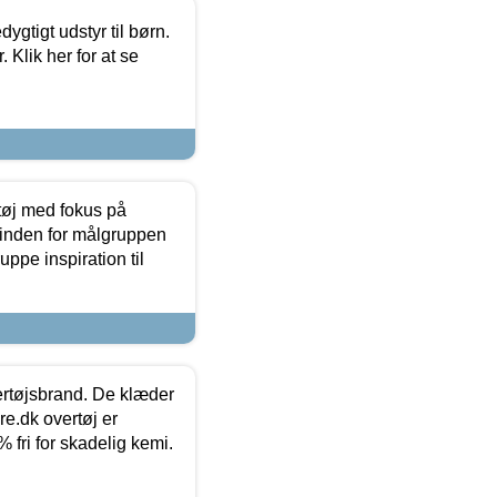
tigt udstyr til børn.
 Klik her for at se
tøj med fokus på
t inden for målgruppen
ppe inspiration til
vertøjsbrand. De klæder
ure.dk overtøj er
fri for skadelig kemi.