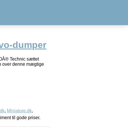
lvo-dumper
GOÂ® Technic sættet
n over denne mægtige
.dk
,
Miniature.dk
,
timent til gode priser.