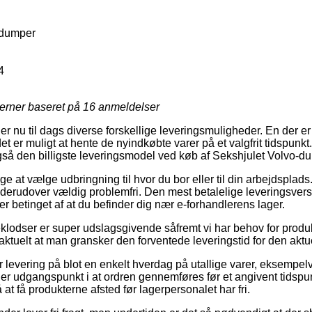
-dumper
4
jerner baseret på
16
anmeldelser
eler nu til dags diverse forskellige leveringsmuligheder. En der e
 er muligt at hente de nyindkøbte varer på et valgfrit tidspunkt
også den billigste leveringsmodel ved køb af Sekshjulet Volvo-d
 at vælge udbringning til hvor du bor eller til din arbejdsplads
erudover vældig problemfri. Den mest betalelige leveringsvers
 er betinget af at du befinder dig nær e-forhandlerens lager.
klodser er super udslagsgivende såfremt vi har behov for prod
 aktuelt at man gransker den forventede leveringstid for den aktu
 levering på blot en enkelt hverdag på utallige varer, eksempel
ger udgangspunkt i at ordren gennemføres før et angivent tids
å at få produkterne afsted før lagerpersonalet har fri.