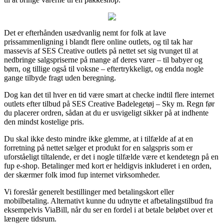
Det er efterhånden usædvanlig nemt for folk at lave
prissammenligning i blandt flere online outlets, og til tak har
massevis af SES Creative outlets på nettet set sig tvunget til at
nedbringe salgspriserne på mange af deres varer – til babyer og
børn, og tillige også til voksne – eftertrykkeligt, og endda nogle
gange tilbyde fragt uden beregning.
Dog kan det til hver en tid være smart at checke indtil flere internet
outlets efter tilbud på SES Creative Badelegetøj – Sky m. Regn før
du placerer ordren, sådan at du er usvigeligt sikker på at indhente
den mindst kostelige pris.
Du skal ikke desto mindre ikke glemme, at i tilfælde af at en
forretning på nettet sælger et produkt for en salgspris som er
uforståeligt tiltalende, er det i nogle tilfælde være et kendetegn på en
fup e-shop. Betalinger med kort er heldigvis inkluderet i en orden,
der skærmer folk imod fup internet virksomheder.
Vi foreslår generelt bestillinger med betalingskort eller
mobilbetaling. Alternativt kunne du udnytte et afbetalingstilbud fra
eksempelvis ViaBill, når du ser en fordel i at betale beløbet over et
længere tidsrum.