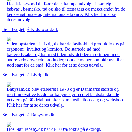
Hos Kids-world.dk fører de et kæmpe udvalg af børnetøj,
babytøj, børnesko, tøj og sko til teenagers og meget andet fra de
bedste nationale og internationale brands. Klik her for at se
deres udvalg.
Se udvalget på Kids-world.dk
Siden opstarten af Livrig.dk har de fastholdt et produktfokus på
ergonomi, kvalitet og komfort. De startede ud med
bæreredskaber og har med tiden udvidet deres sortiment med
andre velovervejede produkter, som de mener kan bidrage til en
god start for de små. Klik her for at se deres udvalg.
Se udvalget på Livrig.dk
Babysam.dk blev etableret i 1973 og er Danmarks største og
mest innovative kæde for babyudstyr med et landsdækkende
netværk på 30 detailbutikker, samt institutionssalg og webshop.
Klik her for at se deres udvalg.
Se udvalget på Babysam.dk
Hos Naturebaby.dk har de 100% fokus på økologi,