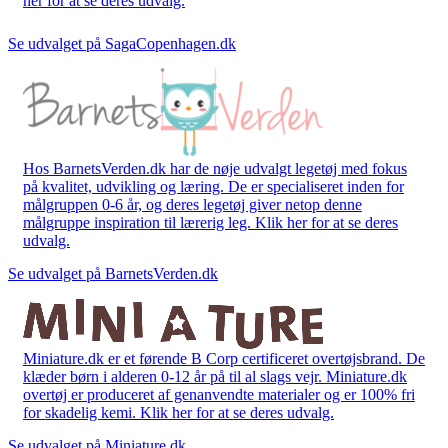
her for at se deres udvalg.
Se udvalget på SagaCopenhagen.dk
Hos BarnetsVerden.dk har de nøje udvalgt legetøj med fokus
på kvalitet, udvikling og læring. De er specialiseret inden for
målgruppen 0-6 år, og deres legetøj giver netop denne
målgruppe inspiration til lærerig leg. Klik her for at se deres
udvalg.
Se udvalget på BarnetsVerden.dk
Miniature.dk er et førende B Corp certificeret overtøjsbrand. De
klæder børn i alderen 0-12 år på til al slags vejr. Miniature.dk
overtøj er produceret af genanvendte materialer og er 100% fri
for skadelig kemi. Klik her for at se deres udvalg.
Se udvalget på Miniature.dk