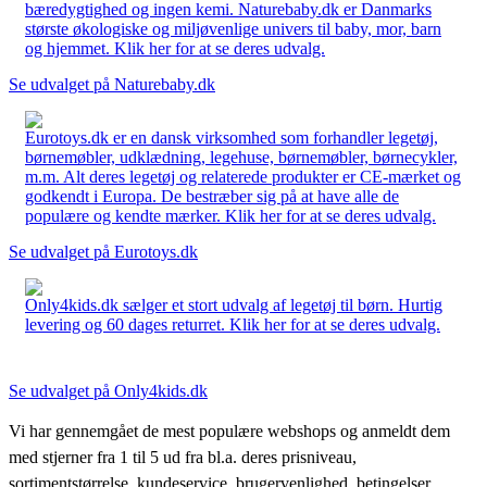
bæredygtighed og ingen kemi. Naturebaby.dk er Danmarks
største økologiske og miljøvenlige univers til baby, mor, barn
og hjemmet. Klik her for at se deres udvalg.
Se udvalget på Naturebaby.dk
Eurotoys.dk er en dansk virksomhed som forhandler legetøj,
børnemøbler, udklædning, legehuse, børnemøbler, børnecykler,
m.m. Alt deres legetøj og relaterede produkter er CE-mærket og
godkendt i Europa. De bestræber sig på at have alle de
populære og kendte mærker. Klik her for at se deres udvalg.
Se udvalget på Eurotoys.dk
Only4kids.dk sælger et stort udvalg af legetøj til børn. Hurtig
levering og 60 dages returret. Klik her for at se deres udvalg.
Se udvalget på Only4kids.dk
Vi har gennemgået de mest populære webshops og anmeldt dem
med stjerner fra 1 til 5 ud fra bl.a. deres prisniveau,
sortimentstørrelse, kundeservice, brugervenlighed, betingelser,