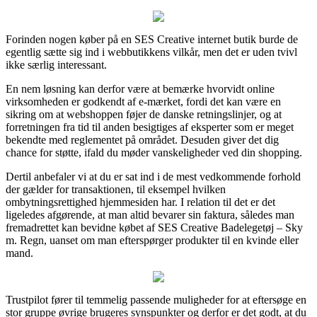
Forinden nogen køber på en SES Creative internet butik burde de
egentlig sætte sig ind i webbutikkens vilkår, men det er uden tvivl
ikke særlig interessant.
En nem løsning kan derfor være at bemærke hvorvidt online
virksomheden er godkendt af e-mærket, fordi det kan være en
sikring om at webshoppen føjer de danske retningslinjer, og at
forretningen fra tid til anden besigtiges af eksperter som er meget
bekendte med reglementet på området. Desuden giver det dig
chance for støtte, ifald du møder vanskeligheder ved din shopping.
Dertil anbefaler vi at du er sat ind i de mest vedkommende forhold
der gælder for transaktionen, til eksempel hvilken
ombytningsrettighed hjemmesiden har. I relation til det er det
ligeledes afgørende, at man altid bevarer sin faktura, således man
fremadrettet kan bevidne købet af SES Creative Badelegetøj – Sky
m. Regn, uanset om man efterspørger produkter til en kvinde eller
mand.
Trustpilot fører til temmelig passende muligheder for at eftersøge en
stor gruppe øvrige brugeres synspunkter og derfor er det godt, at du