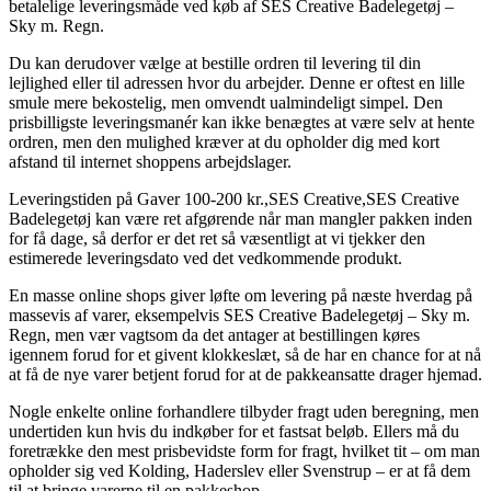
betalelige leveringsmåde ved køb af SES Creative Badelegetøj –
Sky m. Regn.
Du kan derudover vælge at bestille ordren til levering til din
lejlighed eller til adressen hvor du arbejder. Denne er oftest en lille
smule mere bekostelig, men omvendt ualmindeligt simpel. Den
prisbilligste leveringsmanér kan ikke benægtes at være selv at hente
ordren, men den mulighed kræver at du opholder dig med kort
afstand til internet shoppens arbejdslager.
Leveringstiden på Gaver 100-200 kr.,SES Creative,SES Creative
Badelegetøj kan være ret afgørende når man mangler pakken inden
for få dage, så derfor er det ret så væsentligt at vi tjekker den
estimerede leveringsdato ved det vedkommende produkt.
En masse online shops giver løfte om levering på næste hverdag på
massevis af varer, eksempelvis SES Creative Badelegetøj – Sky m.
Regn, men vær vagtsom da det antager at bestillingen køres
igennem forud for et givent klokkeslæt, så de har en chance for at nå
at få de nye varer betjent forud for at de pakkeansatte drager hjemad.
Nogle enkelte online forhandlere tilbyder fragt uden beregning, men
undertiden kun hvis du indkøber for et fastsat beløb. Ellers må du
foretrække den mest prisbevidste form for fragt, hvilket tit – om man
opholder sig ved Kolding, Haderslev eller Svenstrup – er at få dem
til at bringe varerne til en pakkeshop.