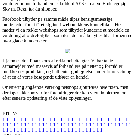
vurderer online forhandlerens kritik af SES Creative Badelegetøj –
Sky m. Regn før du shopper.
Facebook tilbyder på samme måde tilpas hensigtsmæssige
muligheder for at få et kig ind i webbutikkens kundefokus. Her
møder vi en række webshops som tilbyder kunderne at meddele en
vurdering af ordreforløbet, som desuden må benyttes til at fornemme
hvor glade kunderne er.
Hjemmesiden finansieres af reklameindtægter. Vi har tætte
samarbejder med massevis af forhandlere på nettet og formidler
butikkernes produkter, og indhenter godtgørelse under forudsætning
af at en af vores besøgende udfører en handel.
Orientering angående varer og netshops ajourføres hele tiden, men
der tages ikke ansvar for forandringer der kan være implementeret
efter seneste opdatering af de viste oplysninger.
BITLY:
1
1
1
1
1
1
1
1
1
1
1
1
1
1
1
1
1
1
1
1
1
1
1
1
1
1
1
1
1
1
1
1
1
1
1
1
1
1
1
1
1
1
1
1
1
1
1
1
1
1
1
1
1
1
1
1
1
1
1
1
1
1
1
1
1
1
1
1
1
1
1
1
1
1
1
1
1
1
1
1
1
1
1
1
1
1
1
1
1
1
1
1
1
1
1
1
1
1
1
1