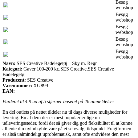
Besøg
webshop
Besøg
webshop
Besøg
webshop
Besøg
webshop
Besøg
webshop
Navn:
SES Creative Badelegetøj – Sky m. Regn
Kategori:
Gaver 100-200 kr.,SES Creative,SES Creative
Badelegetøj
Producent:
SES Creative
Varenummer:
XG899
EAN:
Vurderet til
4.9
ud af 5 stjerner baseret på
46
anmeldelser
En del outlets på nettet tildeler nu til dags diverse muligheder for
levering. En af dem der er mest populær er lige nu
udleveringssteder, fordi det så giver dig god fleksibilitet til at kunne
afhente din nyindkøbte vare på et selvvalgt tidspunkt. Fragtformen
er altså ualmindeligt uproblematisk, samt ofte endvidere den mest